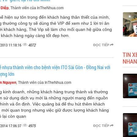
 Diệp
, Thành viên của InTheNhua.com
hể hiện sự tôn trọng đến khách hàng thân thiết của mình,
g thường công ty sẽ dùng thẻ VIP để xem như 1 lời tri ân
với khách hàng, Thẻ Vip sẽ làm cho mối quan hệ giữa công
à khách hàng ngày càng tốt đẹp hơn.
4072
/2013 11:18:16
ĐỌC TIẾP
TIN X
NHAN
hẻ nhựa thành viên cho bệnh viện ITO Sài Gòn - Đồng Nai với
ượng lớn
n Nguyen
, Thành viên của InTheNhua.com
g kinh doanh, những khách hàng trung thành và thường
n sử dụng dịch vụ mới là những người mang đến nguồn
chính và ổn định. Việc quảng bá để thu hút thêm khách
 mới quan trọng nhưng việc giữ được lượng khách hàng
ó lại còn quan
4975
/2014 17:06:37
ĐỌC TIẾP