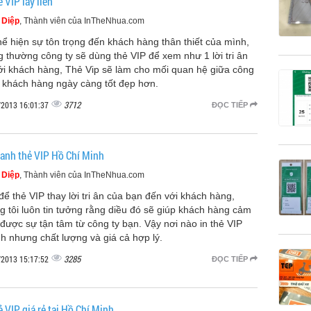
ẻ VIP lấy liền
 Diệp
, Thành viên của InTheNhua.com
hể hiện sự tôn trọng đến khách hàng thân thiết của mình,
g thường công ty sẽ dùng thẻ VIP để xem như 1 lời tri ân
với khách hàng, Thẻ Vip sẽ làm cho mối quan hệ giữa công
à khách hàng ngày càng tốt đẹp hơn.
3712
/2013 16:01:37
ĐỌC TIẾP
hanh thẻ VIP Hồ Chí Minh
 Diệp
, Thành viên của InTheNhua.com
để thẻ VIP thay lời tri ân của bạn đến với khách hàng,
g tôi luôn tin tưởng rằng diều đó sẽ giúp khách hàng cảm
 được sự tận tâm từ công ty bạn. Vậy nơi nào in thẻ VIP
h nhưng chất lượng và giá cả hợp lý.
3285
/2013 15:17:52
ĐỌC TIẾP
ẻ VIP giá rẻ tại Hồ Chí Minh