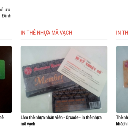
thẻ ưu
g Định
IN THẺ NHỰA MÃ VẠCH
IN T
hẻ
Làm thẻ nhựa nhân viên - Qrcode - in thẻ nhựa
Thẻ nh
mã vạch
khách 