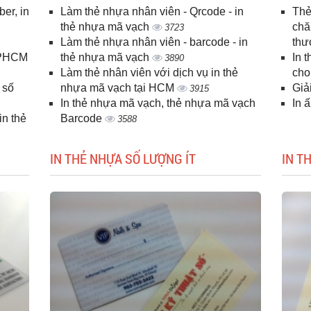
er, in
Làm thẻ nhựa nhân viên - Qrcode - in
Thẻ
n
thẻ nhựa mã vạch
chă
3723
Làm thẻ nhựa nhân viên - barcode - in
thư
 TPHCM
thẻ nhựa mã vạch
In 
3890
Làm thẻ nhân viên với dịch vụ in thẻ
cho
 số
nhựa mã vạch tại HCM
Giả
3915
In thẻ nhựa mã vạch, thẻ nhựa mã vạch
In 
n thẻ
Barcode
3588
IN THẺ NHỰA SỐ LƯỢNG ÍT
IN T