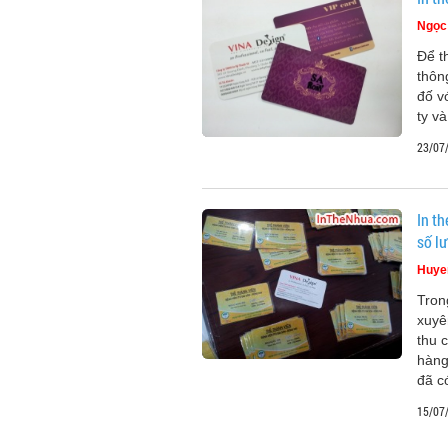
Ngọc
Để t
thôn
đố 
ty v
23/07
In t
số l
Huye
Tron
xuyê
thu 
hàng
đã c
15/07