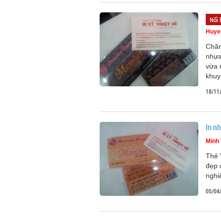
Nổi 
Huye
Chăm
nhựa
vừa 
khuy
18/11
In n
Minh 
Thẻ 
đẹp 
nghi
05/04