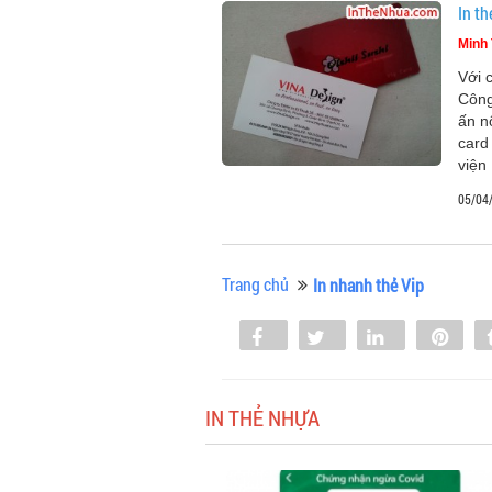
In th
Minh 
Với 
Công
ấn n
card
viện
05/04
Trang chủ
In nhanh thẻ Vip
Share
Tweet
Share
Pin
0
IN THẺ NHỰA