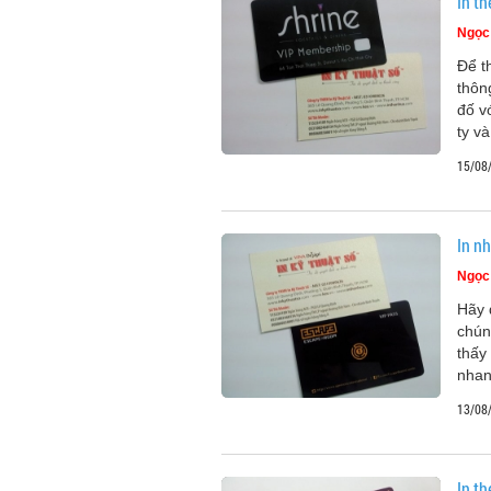
In th
Ngọc
Để t
thôn
đố 
ty v
15/08
In n
Ngọc
Hãy 
chún
thấy
nhan
13/08
In th