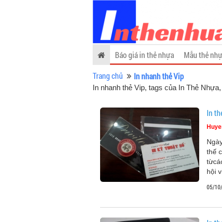
Báo giá in thẻ nhựa
Mẫu thẻ nhự
Trang chủ
In nhanh thẻ Vip
In nhanh thẻ Vip, tags của In Thẻ Nhựa
In t
Huye
Ngày
thế c
từcá
hội 
05/10