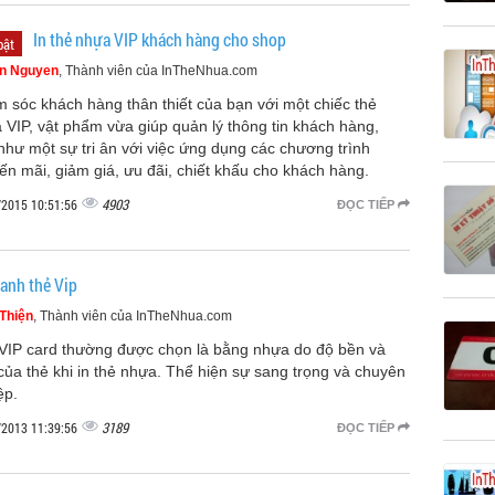
In thẻ nhựa VIP khách hàng cho shop
bật
n Nguyen
, Thành viên của InTheNhua.com
 sóc khách hàng thân thiết của bạn với một chiếc thẻ
 VIP, vật phẩm vừa giúp quản lý thông tin khách hàng,
như một sự tri ân với việc ứng dụng các chương trình
ến mãi, giảm giá, ưu đãi, chiết khấu cho khách hàng.
4903
/2015 10:51:56
ĐỌC TIẾP
hanh thẻ Vip
Thiện
, Thành viên của InTheNhua.com
VIP card thường được chọn là bằng nhựa do độ bền và
của thẻ khi in thẻ nhựa. Thể hiện sự sang trọng và chuyên
ệp.
3189
/2013 11:39:56
ĐỌC TIẾP