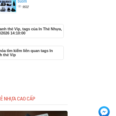
buồm
9532
anh thẻ Vip, tags của In Thẻ Nhựa,
/2026 14:10:00
óa tìm kiếm liên quan tags In
h thẻ Vip
HẺ NHỰA CAO CẤP