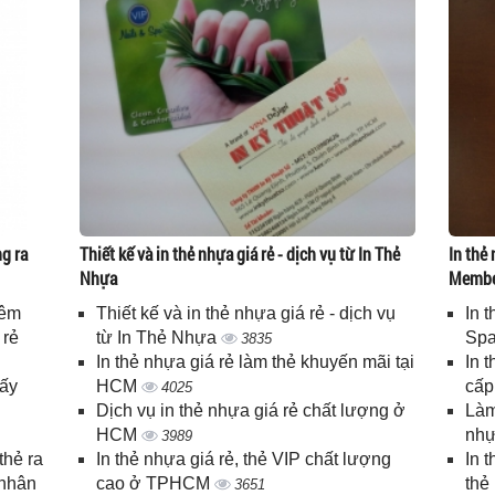
g ra
Thiết kế và in thẻ nhựa giá rẻ - dịch vụ từ In Thẻ
In thẻ 
Nhựa
Memb
iêm
Thiết kế và in thẻ nhựa giá rẻ - dịch vụ
In 
 rẻ
từ In Thẻ Nhựa
Spa
3835
In thẻ nhựa giá rẻ làm thẻ khuyến mãi tại
In 
lấy
HCM
cấ
4025
Dịch vụ in thẻ nhựa giá rẻ chất lượng ở
Làm
HCM
nhự
3989
thẻ ra
In thẻ nhựa giá rẻ, thẻ VIP chất lượng
In 
 nhân
cao ở TPHCM
thẻ
3651