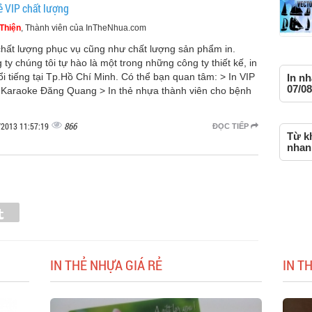
ẻ VIP chất lượng
Thiện
, Thành viên của InTheNhua.com
chất lượng phục vụ cũng như chất lượng sản phẩm in.
 ty chúng tôi tự hào là một trong những công ty thiết kế, in
ổi tiếng tại Tp.Hồ Chí Minh. Có thể bạn quan tâm: > In VIP
In nh
07/08
 Karaoke Đăng Quang > In thẻ nhựa thành viên cho bệnh
866
/2013 11:57:19
ĐỌC TIẾP
Từ kh
nhan
Tumblr
IN THẺ NHỰA GIÁ RẺ
IN T