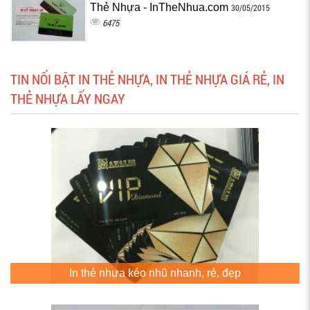
Thẻ Nhựa - InTheNhua.com
30/05/2015
6475
TIN NỔI BẬT IN THẺ NHỰA, IN THẺ NHỰA GIÁ RẺ, IN
THẺ NHỰA LẤY NGAY
In thẻ nhựa kéo nhũ nhanh, rẻ, đẹp