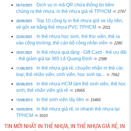
05/10/2021
Dịch vụ in mã QR chứa thông tin tiêm
chủng ra thẻ nhựa, in thẻ nhựa giá rẻ TPHCM
2797
20/09/2021
Top 10 công ty in thẻ nhựa giữ xe lấy liền,
vé gửi xe bằng thẻ nhựa PVC TPHCM
2011
22/02/2021
In thẻ nhựa học sinh, thẻ thư viện, thẻ ra
vào cổng trường, thẻ cán bộ công nhân viên
2280
25/01/2021
In thẻ nhựa quà tặng - Gift Card - thẻ ưu đãi
- thẻ giảm giá tại 365 Lê Quang Định
2398
11/06/2015
In thẻ nhựa giá rẻ, chuyên nhận in thẻ các
loại, thẻ nhân viên, sinh viên, học sinh tại...
7562
05/06/2015
In thẻ nhựa HCM làm thẻ sinh viên, thẻ học
sinh, thẻ nhân viên giá rẻ
19955
15/08/2013
In thẻ sinh viên lấy liền
15465
10/03/2016
In thẻ nhựa giá rẻ, in nhanh thẻ nhựa tại
TPHCM
5010
TIN MỚI NHẤT IN THẺ NHỰA, IN THẺ NHỰA GIÁ RẺ, IN