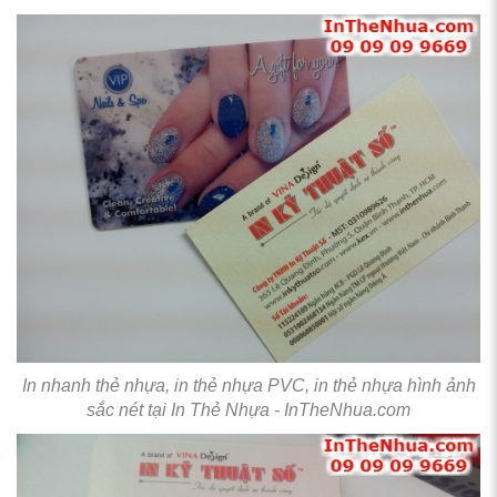
In nhanh thẻ nhựa, in thẻ nhựa PVC, in thẻ nhựa hình ảnh
sắc nét tại In Thẻ Nhựa - InTheNhua.com