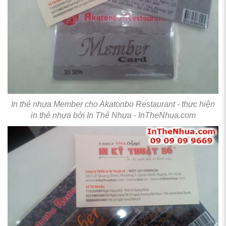
In thẻ nhựa Member cho Akatonbo Restaurant - thực hiện
in thẻ nhựa bởi In Thẻ Nhựa - InTheNhua.com