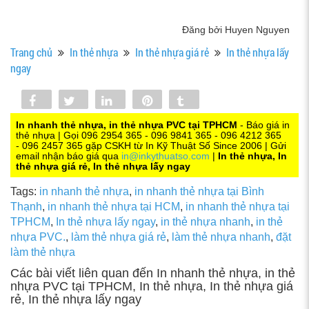
Đăng bởi Huyen Nguyen
Trang chủ
In thẻ nhựa
In thẻ nhựa giá rẻ
In thẻ nhựa lấy
ngay
Share
Tweet
Share
Pin
Tumblr
0
In nhanh thẻ nhựa, in thẻ nhựa PVC tại TPHCM
- Báo giá in
thẻ nhựa | Gọi 096 2954 365 - 096 9841 365 - 096 4212 365
- 096 2457 365 gặp CSKH từ In Kỹ Thuật Số Since 2006 | Gửi
email nhận báo giá qua
in@inkythuatso.com
|
In thẻ nhựa, In
thẻ nhựa giá rẻ, In thẻ nhựa lấy ngay
Tags:
in nhanh thẻ nhựa
,
in nhanh thẻ nhựa tại Bình
Thạnh
,
in nhanh thẻ nhựa tại HCM
,
in nhanh thẻ nhựa tại
TPHCM
,
In thẻ nhựa lấy ngay
,
in thẻ nhựa nhanh
,
in thẻ
nhựa PVC.
,
làm thẻ nhựa giá rẻ
,
làm thẻ nhựa nhanh
,
đặt
làm thẻ nhựa
Các bài viết liên quan đến In nhanh thẻ nhựa, in thẻ
nhựa PVC tại TPHCM, In thẻ nhựa, In thẻ nhựa giá
rẻ, In thẻ nhựa lấy ngay