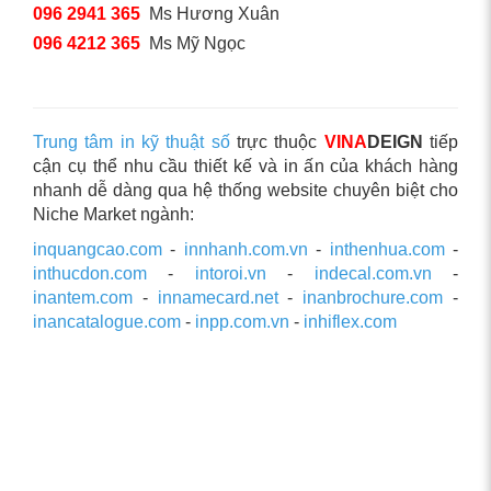
096 2941 365
Ms Hương Xuân
096 4212 365
Ms Mỹ Ngọc
Trung tâm in kỹ thuật số
trực thuộc
VINA
DEIGN
tiếp
cận cụ thể nhu cầu thiết kế và in ấn của khách hàng
nhanh dễ dàng qua hệ thống website chuyên biệt cho
Niche Market ngành:
inquangcao.com
-
innhanh.com.vn
-
inthenhua.com
-
inthucdon.com
-
intoroi.vn
-
indecal.com.vn
-
inantem.com
-
innamecard.net
-
inanbrochure.com
-
inancatalogue.com
-
inpp.com.vn
-
inhiflex.com