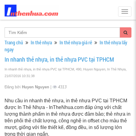
Togg
navig
Trang chủ
In thẻ nhựa
In thẻ nhựa giá rẻ
In thẻ nhựa lấy
ngay
In nhanh thẻ nhựa, in thẻ nhựa PVC tại TPHCM
In nhanh thẻ nhựa, in thẻ nhựa PVC tại TPHCM, 490, Huyen Nguyen, In Thẻ Nhựa
,
21/07/2016 10:31:38
Đăng bởi
Huyen Nguyen
|
4313
Nhu cầu in nhanh thẻ nhựa, in thẻ nhựa PVC tại TPHCM
được In Thẻ Nhựa - InTheNhua.com đáp ứng với chất
lượng thành phẩm in thẻ nhựa được đảm bảo; thẻ nhựa in
trên phôi thẻ chất lượng, công nghệ in offset cho màu thẻ
mượt, giống với file thiết kế, đồng đều, in số lượng lớn
trong thời gian ngắn.