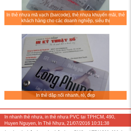
In thẻ nhựa mã vạch (barcode), thẻ nhựa khuyến mãi, thẻ
khách hàng cho các doanh nghiệp, siêu thị
In thẻ dập nổi nhanh, rẻ, đẹp
In nhanh thẻ nhựa, in thẻ nhựa PVC tại TPHCM, 490,
Huyen Nguyen, In Thẻ Nhựa, 21/07/2016 10:31:38