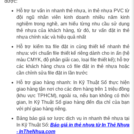
được:
Hỗ trợ tư vấn in nhanh thẻ nhựa, in thẻ nhựa PVC từ
đội ngũ nhân viên kinh doanh nhiều năm kinh
nghiệm trong nghề, am hiểu từng nhu cầu sử dụng
thẻ nhựa của khách hàng, từ đó, tư vấn đặt in thẻ
nhựa chính xác và hiệu quả nhất
Hỗ trợ kiểm tra file đặt in cùng thiết kế nhanh thẻ
nhựa: với chuẩn file thiết kế riêng dành cho in ấn (hệ
màu CMYK, độ phân giải cao, loại file thiết kế); hỗ trợ
các khách hàng chưa có file đặt in thẻ nhựa hoặc
cần chỉnh sửa file đặt in lần trước
Hỗ trợ giao hàng nhanh: In Kỹ Thuật Số thực hiện
giao hàng tận nơi cho các đơn hàng trên 1 triệu đồng
(khu vực TPHCM), ngoài ra, nếu bạn không có thời
gian, In Kỹ Thuật Số giao hàng đến địa chỉ của bạn
với phí giao hàng riêng.
Bảng báo giá sơ lược dịch vụ in nhanh thẻ nhựa tại
In Kỹ Thuật Số:
Báo giá in thẻ nhựa từ In Thẻ Nhựa
- InTheNhua.com