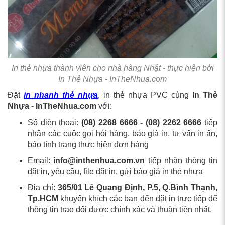
In thẻ nhựa thành viên cho nhà hàng Nhật - thực hiện bởi
In Thẻ Nhựa - InTheNhua.com
Đặt
in nhanh thẻ nhựa
, in thẻ nhựa PVC cùng
In Thẻ
Nhựa - InTheNhua.com
với:
Số điện thoại:
(08) 2268 6666 - (08) 2262 6666
tiếp
nhận các cuộc gọi hỏi hàng, báo giá in, tư vấn in ấn,
báo tình trạng thực hiện đơn hàng
Email:
info@inthenhua.com.vn
tiếp nhận thông tin
đặt in, yêu cầu, file đặt in, gửi báo giá in thẻ nhựa
Địa chỉ:
365/01 Lê Quang Định, P.5, Q.Bình Thạnh,
Tp.HCM
khuyến khích các bạn đến đặt in trực tiếp để
thông tin trao đổi được chính xác và thuận tiện nhất.