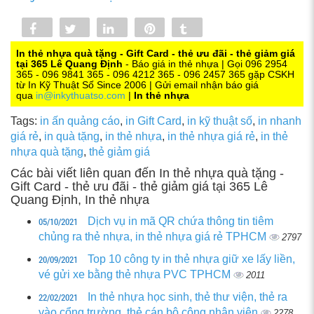
Share
Tweet
Share
Pin
Tumblr
0
In thẻ nhựa quà tặng - Gift Card - thẻ ưu đãi - thẻ giảm giá
tại 365 Lê Quang Định
- Báo giá in thẻ nhựa | Gọi 096 2954
365 - 096 9841 365 - 096 4212 365 - 096 2457 365 gặp CSKH
từ In Kỹ Thuật Số Since 2006 | Gửi email nhận báo giá
qua
in@inkythuatso.com
|
In thẻ nhựa
Tags:
in ấn quảng cáo
,
in Gift Card
,
in kỹ thuật số
,
in nhanh
giá rẻ
,
in quà tặng
,
in thẻ nhựa
,
in thẻ nhựa giá rẻ
,
in thẻ
nhựa quà tặng
,
thẻ giảm giá
Các bài viết liên quan đến In thẻ nhựa quà tặng -
Gift Card - thẻ ưu đãi - thẻ giảm giá tại 365 Lê
Quang Định, In thẻ nhựa
05/10/2021
Dịch vụ in mã QR chứa thông tin tiêm
chủng ra thẻ nhựa, in thẻ nhựa giá rẻ TPHCM
2797
20/09/2021
Top 10 công ty in thẻ nhựa giữ xe lấy liền,
vé gửi xe bằng thẻ nhựa PVC TPHCM
2011
22/02/2021
In thẻ nhựa học sinh, thẻ thư viện, thẻ ra
vào cổng trường, thẻ cán bộ công nhân viên
2278