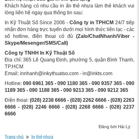
Khách hàng có nhu cầu in ấn thẻ nhựa làm thẻ khách vui
lòng liên hệ ngay qua thông tin sau:
In Kỹ Thuật Số Since 2006 -
Công ty in TPHCM
24/7 tiếp
nhận đơn hàng trực tuyến dưới mọi hình thức liên lạc - các
số hotline, điện thoại có đủ
(Zalo/ChatNhanh/Viber -
Skype/Mesenger/SMS/Call)
Công ty TNHH In Kỹ Thuật Số
Địa chỉ: 365 Lê Quang Định, phường 5, quận Bình Thạnh,
TP.HCM
Email: innhanh@inkythuatso.com - in@inkts.com
Hotline:
090 6961 365 - 090 1180 365 - 090 9357 365 - 090
1189 365 - 090 1188 365 - 090 9213 365 - 090 9212 365
Điện thoại:
(028) 2238 6666 - (028) 2262 6666 - (028) 2263
6666 - (028) 2246 6666 - (028) 2268 6666 - (028) 2237
6666
Đăng bởi Hải Lý
Trang chủ
In thẻ nhựa