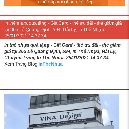
In thẻ dập nổi nhanh, rẻ, đẹp
In thẻ nhựa quà tặng - Gift Card - thẻ ưu đãi - thẻ giảm giá
tại 365 Lê Quang Định, 594, Hải Lý, In Thẻ Nhựa,
25/01/2021 14:37:34
In thẻ nhựa quà tặng - Gift Card - thẻ ưu đãi - thẻ giảm
giá tại 365 Lê Quang Định, 594, In Thẻ Nhựa, Hải Lý,
Chuyên Trang In Thẻ Nhựa, 25/01/2021 14:37:34
Xem Trang Blog
InTheNhua