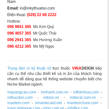
Nam
Email:
in@inkythuatso.com
Điện thoại:
(028) 22 68 2222
Hotline:
096 9841 365
Ms Kim Quý
096 4657 365
Mr Quốc Thái
096 2941 365
Ms Hương Xuân
096 4212 365
Ms Mỹ Ngọc
Trung tâm in kỹ thuật số
trực thuộc
VINA
DEIGN
tiếp
cận cụ thể nhu cầu thiết kế và in ấn của khách hàng
nhanh dễ dàng qua hệ thống website chuyên biệt cho
Niche Market ngành:
inquangcao.com
-
innhanh.com.vn
-
inthenhua.com
-
inthucdon.com
-
intoroi.vn
-
indecal.com.vn
-
inantem.com
-
innamecard.net
-
inanbrochure.com
-
inancatalogue.com
-
inpp.com.vn
-
inhiflex.com