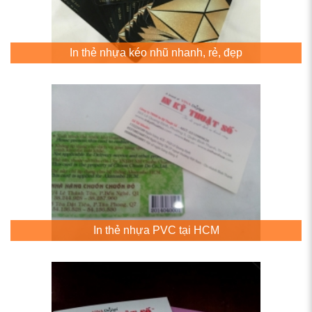
In thẻ nhựa kéo nhũ nhanh, rẻ, đẹp
In thẻ nhựa PVC tại HCM