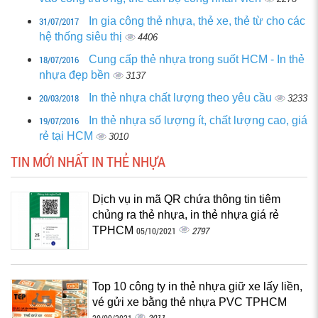
31/07/2017
In gia công thẻ nhựa, thẻ xe, thẻ từ cho các
hệ thống siêu thị
4406
18/07/2016
Cung cấp thẻ nhựa trong suốt HCM - In thẻ
nhựa đẹp bền‎
3137
20/03/2018
In thẻ nhựa chất lượng theo yêu cầu
3233
19/07/2016
In thẻ nhựa số lượng ít, chất lượng cao, giá
rẻ tại HCM
3010
TIN MỚI NHẤT IN THẺ NHỰA
Dịch vụ in mã QR chứa thông tin tiêm
chủng ra thẻ nhựa, in thẻ nhựa giá rẻ
TPHCM
2797
05/10/2021
Top 10 công ty in thẻ nhựa giữ xe lấy liền,
vé gửi xe bằng thẻ nhựa PVC TPHCM