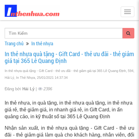
Togg
navig
Trang chủ
In thẻ nhựa
In thẻ nhựa quà tặng - Gift Card - thẻ ưu đãi - thẻ giảm
giá tại 365 Lê Quang Định
In thẻ nhựa quà tặng - Gift Card - thẻ ưu đãi - thẻ giảm giá tại 365 Lê Quang Định, 594,
Hải Lý, In Thẻ Nhựa
, 25/01/2021 14:37:34
Đăng bởi
Hải Lý
|
2396
In thẻ nhựa, in quà tặng, in thẻ nhựa quà tặng, in thẻ nhựa
giá rẻ, thẻ giảm giá, in nhanh giá rẻ, in Gift Card, in ấn
quảng cáo, in kỹ thuật số tại 365 Lê Quang Định
Nhận sản xuất, in thẻ nhựa quà tặng - Gift Card - thẻ ưu
đãi - thẻ giảm giá làm quà cho khách hàng, nhân viên, đối