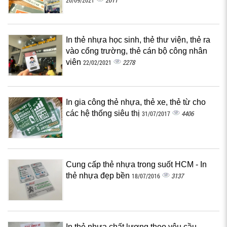
2011
20/09/2021
In thẻ nhựa học sinh, thẻ thư viện, thẻ ra
vào cổng trường, thẻ cán bộ công nhân
viên
2278
22/02/2021
In gia công thẻ nhựa, thẻ xe, thẻ từ cho
các hệ thống siêu thị
4406
31/07/2017
Cung cấp thẻ nhựa trong suốt HCM - In
thẻ nhựa đẹp bền‎
3137
18/07/2016
In thẻ nhựa chất lượng theo yêu cầu