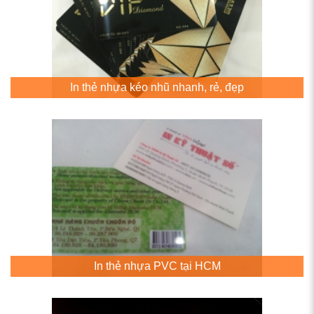
In thẻ nhựa kéo nhũ nhanh, rẻ, đẹp
In thẻ nhựa PVC tại HCM