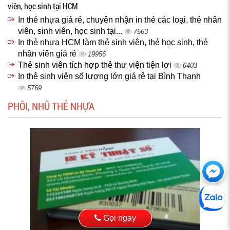
viên, học sinh tại HCM
In thẻ nhựa giá rẻ, chuyên nhận in thẻ các loại, thẻ nhân
viên, sinh viên, học sinh tại...
7563
In thẻ nhựa HCM làm thẻ sinh viên, thẻ học sinh, thẻ
nhân viên giá rẻ
19956
Thẻ sinh viên tích hợp thẻ thư viện tiện lợi
6403
In thẻ sinh viên số lượng lớn giá rẻ tại Bình Thạnh
5769
PHÔI, NHŨ THẺ NHỰA
Ch
với
htt
Gọi ngay