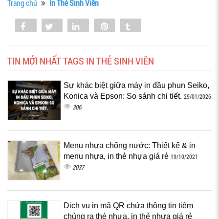
Trang chủ
In Thẻ Sinh Viên
Share
Tweet
Share
Pin
Tumblr
0
TIN MỚI NHẤT TAGS IN THẺ SINH VIÊN
Sự khác biệt giữa máy in đầu phun Seiko,
Konica và Epson: So sánh chi tiết.
29/01/2026
306
Menu nhựa chống nước: Thiết kế & in
menu nhựa, in thẻ nhựa giá rẻ
19/10/2021
2037
Dịch vụ in mã QR chứa thông tin tiêm
chủng ra thẻ nhựa, in thẻ nhựa giá rẻ