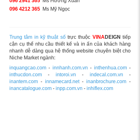
096 2941 365
Ms Hương Xuân
096 4212 365
Ms Mỹ Ngọc
Trung tâm in kỹ thuật số
trực thuộc
VINA
DEIGN
tiếp
cận cụ thể nhu cầu thiết kế và in ấn của khách hàng
nhanh dễ dàng qua hệ thống website chuyên biệt cho
Niche Market ngành:
inquangcao.com
-
innhanh.com.vn
-
inthenhua.com
-
inthucdon.com
-
intoroi.vn
-
indecal.com.vn
-
inantem.com
-
innamecard.net
-
inanbrochure.com
-
inancatalogue.com
-
inpp.com.vn
-
inhiflex.com