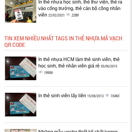
In thẻ nhựa học sinh, thẻ thư viện, thẻ ra
vào cổng trường, thẻ cán bộ công nhân
viên
2280
22/02/2021
TIN XEM NHIỀU NHẤT TAGS IN THẺ NHỰA MÃ VẠCH
QR CODE
In thẻ nhựa HCM làm thẻ sinh viên, thẻ
học sinh, thẻ nhân viên giá rẻ
05/06/2015
19956
In thẻ sinh viên lấy liền
15465
15/08/2013
Những mẫu vector thiết kế chất lượng