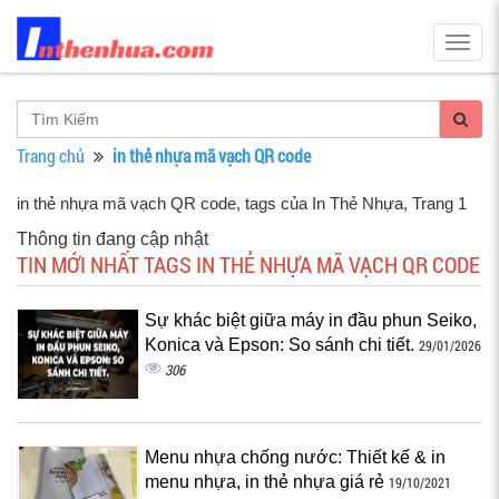
Togg
navig
Trang chủ
in thẻ nhựa mã vạch QR code
in thẻ nhựa mã vạch QR code, tags của In Thẻ Nhựa
, Trang 1
Thông tin đang cập nhật
TIN MỚI NHẤT TAGS IN THẺ NHỰA MÃ VẠCH QR CODE
Sự khác biệt giữa máy in đầu phun Seiko,
Konica và Epson: So sánh chi tiết.
29/01/2026
306
Menu nhựa chống nước: Thiết kế & in
menu nhựa, in thẻ nhựa giá rẻ
19/10/2021