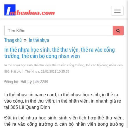
Togg
navig
Trang chủ
In thẻ nhựa
In thẻ nhựa học sinh, thẻ thư viện, thẻ ra vào cổng
trường, thẻ cán bộ công nhân viên
In thẻ nhựa học sinh, thẻ thư viện, thẻ ra vào cổng trường, thẻ cán bộ công nhân viên,
595, Hải Lý, In Thẻ Nhựa
, 22/02/2021 10:25:55
Đăng bởi
Hải Lý
|
2285
In thẻ nhựa, in name card, in thẻ nhựa học sinh, in thẻ ra
vào cổng, in thẻ thư viện, in thẻ nhân viên, in nhanh giá rẻ
tại 365 Lê Quang Định
Đặt in thẻ nhựa học sinh, sinh viên tích hợp thẻ thư viện,
thẻ ra vào cổng trường & cán bộ nhân viên trong trường