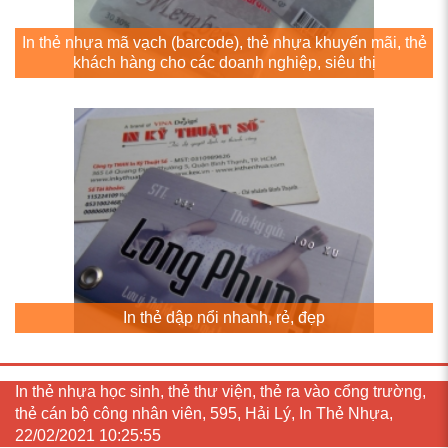
In thẻ nhựa mã vạch (barcode), thẻ nhựa khuyến mãi, thẻ
khách hàng cho các doanh nghiệp, siêu thị
In thẻ dập nổi nhanh, rẻ, đẹp
In thẻ nhựa học sinh, thẻ thư viện, thẻ ra vào cổng trường,
thẻ cán bộ công nhân viên, 595, Hải Lý, In Thẻ Nhựa,
22/02/2021 10:25:55