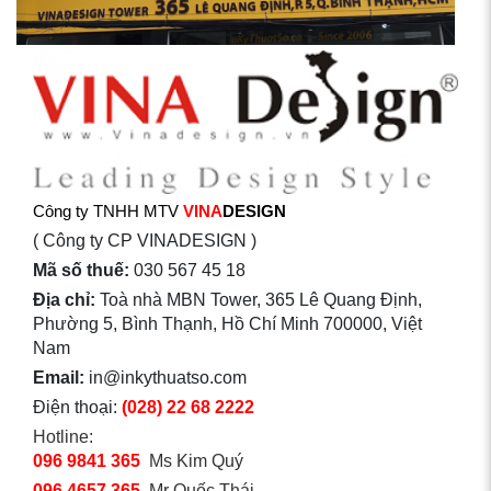
Công ty TNHH MTV
VINA
DESIGN
( Công ty CP VINADESIGN )
Mã số thuế:
030 567 45 18
Địa chỉ:
Toà nhà MBN Tower, 365 Lê Quang Định,
Phường 5, Bình Thạnh, Hồ Chí Minh 700000, Việt
Nam
Email:
in@inkythuatso.com
Điện thoại:
(028) 22 68 2222
Hotline:
096 9841 365
Ms Kim Quý
096 4657 365
Mr Quốc Thái