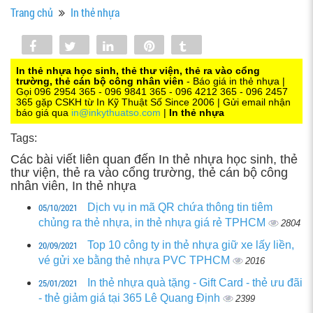
Trang chủ
In thẻ nhựa
Share
Tweet
Share
Pin
Tumblr
0
In thẻ nhựa học sinh, thẻ thư viện, thẻ ra vào cổng
trường, thẻ cán bộ công nhân viên
- Báo giá in thẻ nhựa |
Gọi 096 2954 365 - 096 9841 365 - 096 4212 365 - 096 2457
365 gặp CSKH từ In Kỹ Thuật Số Since 2006 | Gửi email nhận
báo giá qua
in@inkythuatso.com
|
In thẻ nhựa
Tags:
Các bài viết liên quan đến In thẻ nhựa học sinh, thẻ
thư viện, thẻ ra vào cổng trường, thẻ cán bộ công
nhân viên, In thẻ nhựa
05/10/2021
Dịch vụ in mã QR chứa thông tin tiêm
chủng ra thẻ nhựa, in thẻ nhựa giá rẻ TPHCM
2804
20/09/2021
Top 10 công ty in thẻ nhựa giữ xe lấy liền,
vé gửi xe bằng thẻ nhựa PVC TPHCM
2016
25/01/2021
In thẻ nhựa quà tặng - Gift Card - thẻ ưu đãi
- thẻ giảm giá tại 365 Lê Quang Định
2399