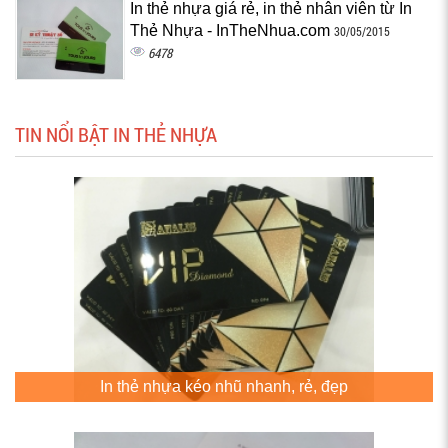
In thẻ nhựa giá rẻ, in thẻ nhân viên từ In
Thẻ Nhựa - InTheNhua.com
30/05/2015
6478
TIN NỔI BẬT IN THẺ NHỰA
In thẻ nhựa kéo nhũ nhanh, rẻ, đẹp