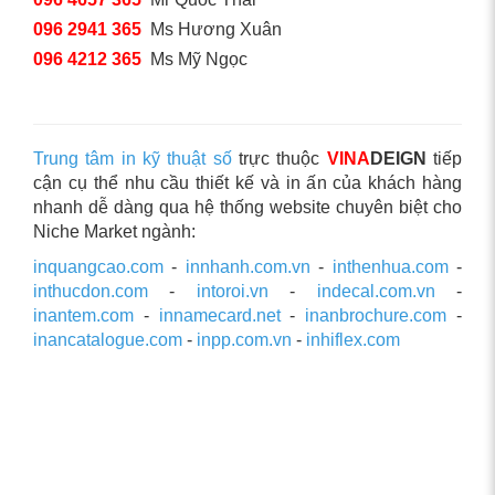
096 2941 365
Ms Hương Xuân
096 4212 365
Ms Mỹ Ngọc
Trung tâm in kỹ thuật số
trực thuộc
VINA
DEIGN
tiếp
cận cụ thể nhu cầu thiết kế và in ấn của khách hàng
nhanh dễ dàng qua hệ thống website chuyên biệt cho
Niche Market ngành:
inquangcao.com
-
innhanh.com.vn
-
inthenhua.com
-
inthucdon.com
-
intoroi.vn
-
indecal.com.vn
-
inantem.com
-
innamecard.net
-
inanbrochure.com
-
inancatalogue.com
-
inpp.com.vn
-
inhiflex.com