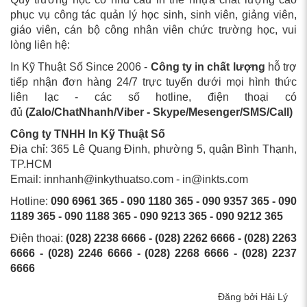
phục vụ công tác quản lý học sinh, sinh viên, giảng viên,
giáo viên, cán bộ công nhân viên chức trường học, vui
lòng liên hệ:
In Kỹ Thuật Số Since 2006 -
Công ty in chất lượng
hỗ trợ
tiếp nhận đơn hàng 24/7 trực tuyến dưới mọi hình thức
liên lạc - các số hotline, điện thoại có
đủ
(Zalo/ChatNhanh/Viber - Skype/Mesenger/SMS/Call)
Công ty TNHH In Kỹ Thuật Số
Địa chỉ: 365 Lê Quang Định, phường 5, quận Bình Thạnh,
TP.HCM
Email: innhanh@inkythuatso.com - in@inkts.com
Hotline:
090 6961 365 - 090 1180 365 - 090 9357 365 - 090
1189 365 - 090 1188 365 - 090 9213 365 - 090 9212 365
Điện thoại:
(028) 2238 6666 - (028) 2262 6666 - (028) 2263
6666 - (028) 2246 6666 - (028) 2268 6666 - (028) 2237
6666
Đăng bởi Hải Lý