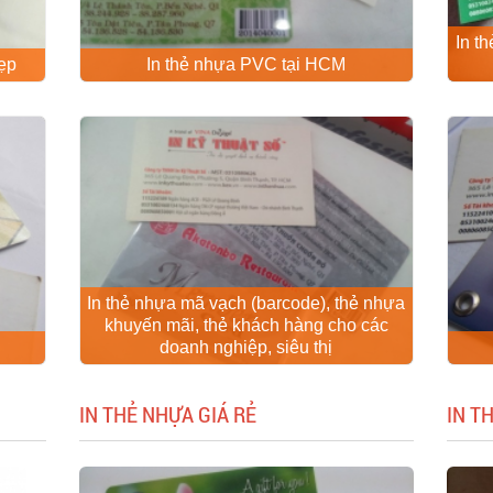
In t
đẹp
In thẻ nhựa PVC tại HCM
In thẻ nhựa mã vạch (barcode), thẻ nhựa
khuyến mãi, thẻ khách hàng cho các
doanh nghiệp, siêu thị
IN THẺ NHỰA GIÁ RẺ
IN T