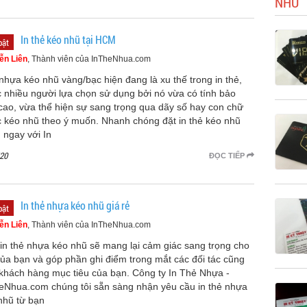
NHŨ
In thẻ kéo nhũ tại HCM
bật
ễn Liên
, Thành viên của InTheNhua.com
nhựa kéo nhũ vàng/bạc hiện đang là xu thế trong in thẻ,
 nhiều người lựa chọn sử dụng bởi nó vừa có tính bảo
cao, vừa thể hiện sự sang trọng qua dãy số hay con chữ
 kéo nhũ theo ý muốn. Nhanh chóng đặt in thẻ kéo nhũ
ngay với In
20
ĐỌC TIẾP
In thẻ nhựa kéo nhũ giá rẻ
bật
ễn Liên
, Thành viên của InTheNhua.com
 in thẻ nhựa kéo nhũ sẽ mang lại cảm giác sang trọng cho
của bạn và góp phần ghi điểm trong mắt các đối tác cũng
khách hàng mục tiêu của bạn. Công ty In Thẻ Nhựa -
eNhua.com chúng tôi sẵn sàng nhận yêu cầu in thẻ nhựa
nhũ từ bạn