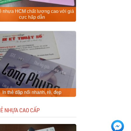
hẻ nhựa HCM chất lượng cao với giá
cực hấp dẫn
In thẻ dập nổi nhanh, rẻ, đẹp
HẺ NHỰA CAO CẤP