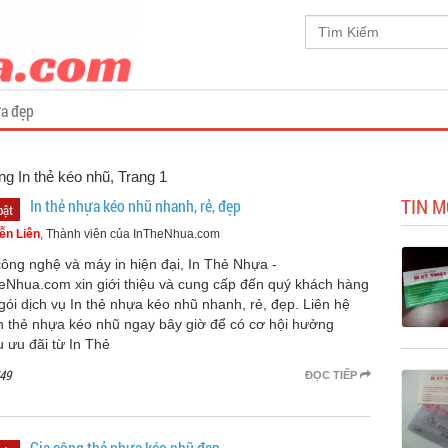
a đẹp
ng In thẻ kéo nhũ, Trang 1
TIN M
In thẻ nhựa kéo nhũ nhanh, rẻ, đẹp
bật
ễn Liên
, Thành viên của InTheNhua.com
công nghệ và máy in hiện đại, In Thẻ Nhựa -
eNhua.com xin giới thiệu và cung cấp đến quý khách hàng
 gói dịch vụ In thẻ nhựa kéo nhũ nhanh, rẻ, đẹp. Liên hệ
in thẻ nhựa kéo nhũ ngay bây giờ để có cơ hội hưởng
u ưu đãi từ In Thẻ
49
ĐỌC TIẾP
Gia công thẻ nhựa kéo nhũ đẹp