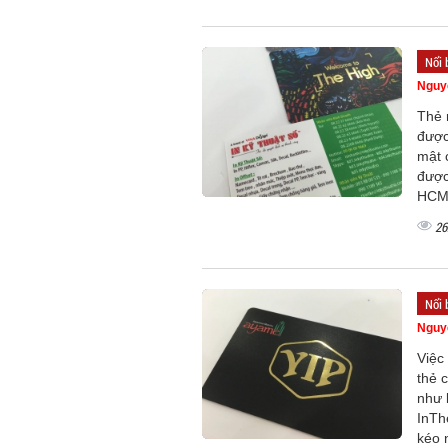
Nổi 
Nguy
Thẻ 
được
mật 
được
HCM 
26
Nổi 
Nguy
Việc
thẻ 
như 
InTh
kéo 