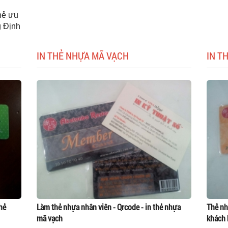
thẻ ưu
g Định
IN THẺ NHỰA MÃ VẠCH
IN T
hẻ
Làm thẻ nhựa nhân viên - Qrcode - in thẻ nhựa
Thẻ nh
mã vạch
khách 