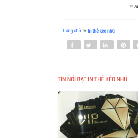
26
Trang chủ
In thẻ kéo nhũ
Share
Tweet
Share
Pin
0
TIN NỔI BẬT IN THẺ KÉO NHŨ