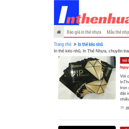
Báo giá in thẻ nhựa
Mẫu thẻ nhự
Trang chủ
In thẻ kéo nhũ
In thẻ kéo nhũ
, In Thẻ Nhựa, chuyên tra
Nổi 
Nguy
Với 
InTh
trọn
đặt 
nhiề
35