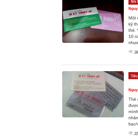
Nổi 
Nguy
Một 
kỹ t
thẻ.
10 n
nhựa
26
Tiêu
Nguy
Thẻ 
được
mình
nhân
bạc/
22