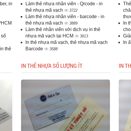
er, in
Làm thẻ nhựa nhân viên - Qrcode - in
Thẻ
n
thẻ nhựa mã vạch
chă
3722
Làm thẻ nhựa nhân viên - barcode - in
thư
 TPHCM
thẻ nhựa mã vạch
In 
3889
Làm thẻ nhân viên với dịch vụ in thẻ
cho
 số
nhựa mã vạch tại HCM
Giả
3913
In thẻ nhựa mã vạch, thẻ nhựa mã vạch
In 
n thẻ
Barcode
3588
IN THẺ NHỰA SỐ LƯỢNG ÍT
IN T