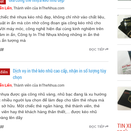
bật
ễn Liên
, Thành viên của InTheNhua.com
chiếc thẻ nhựa kéo nhũ đẹp, không chỉ nhờ vào chất liệu,
huật in ấn mà còn nhờ công đoạn gia công kéo nhũ cho
 Với máy móc, công nghệ hiện đại cùng kinh nghiệm trên
ăm in ấn, Công ty In Thẻ Nhựa không những in ấn thẻ
 ấn tượng mà
08
ĐỌC TIẾP
Dịch vụ in thẻ kéo nhũ cao cấp, nhận in số lượng tùy
 điểm
chọn
ễn Liên
, Thành viên của InTheNhua.com
nhựa được gia công nhũ vàng, nhũ bạc đang là xu hướng
 nhiều người lựa chọn để làm đẹp cho tấm thẻ nhựa mà
 sở hữu. Một chiếc thẻ ngân hàng, thẻ thành viên, thẻ
 viên hay thẻ khách hàng thân thiết,... được kéo nhũ
vàng lên dãy
TIN X
00
ĐỌC TIẾP