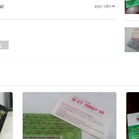
82
ĐỌC TIẾP
Tumblr