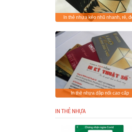
In thẻ nhựa kéo nhũ nhanh, rẻ, 
In thẻ nhựa dập nổi cao cấp
IN THẺ NHỰA