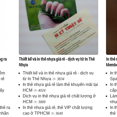
g ra
Thiết kế và in thẻ nhựa giá rẻ - dịch vụ từ In Thẻ
In thẻ 
Nhựa
Memb
iêm
Thiết kế và in thẻ nhựa giá rẻ - dịch vụ
In 
 rẻ
từ In Thẻ Nhựa
Spa
3834
In thẻ nhựa giá rẻ làm thẻ khuyến mãi tại
In 
lấy
HCM
cấ
4024
Dịch vụ in thẻ nhựa giá rẻ chất lượng ở
Làm
HCM
nhự
3989
thẻ ra
In thẻ nhựa giá rẻ, thẻ VIP chất lượng
In 
 nhân
cao ở TPHCM
thẻ
3649