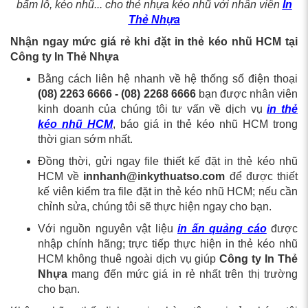
bấm lỗ, kéo nhũ... cho thẻ nhựa kéo nhũ với nhân viên
In
Thẻ Nhựa
Nhận ngay mức giá rẻ khi đặt in thẻ kéo nhũ HCM tại
Công ty In Thẻ Nhựa
Bằng cách liên hệ nhanh về hệ thống số điện thoại
(08) 2263 6666 - (08) 2268 6666
bạn được nhân viên
kinh doanh của chúng tôi tư vấn về dịch vụ
in thẻ
kéo nhũ HCM
, báo giá in thẻ kéo nhũ HCM trong
thời gian sớm nhất.
Đồng thời, gửi ngay file thiết kế đặt in thẻ kéo nhũ
HCM về
innhanh@inkythuatso.com
để được thiết
kế viên kiểm tra file đặt in thẻ kéo nhũ HCM; nếu cần
chỉnh sửa, chúng tôi sẽ thực hiện ngay cho bạn.
Với nguồn nguyên vật liệu
in ấn quảng cáo
được
nhập chính hãng; trực tiếp thực hiện in thẻ kéo nhũ
HCM không thuê ngoài dịch vụ giúp
Công ty In Thẻ
Nhựa
mang đến mức giá in rẻ nhất trên thị trường
cho bạn.