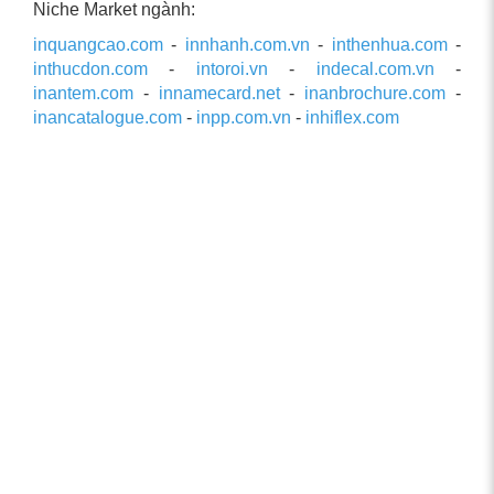
Niche Market ngành:
inquangcao.com
-
innhanh.com.vn
-
inthenhua.com
-
inthucdon.com
-
intoroi.vn
-
indecal.com.vn
-
inantem.com
-
innamecard.net
-
inanbrochure.com
-
inancatalogue.com
-
inpp.com.vn
-
inhiflex.com