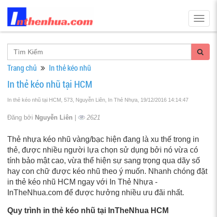
Togg
navig
Trang chủ
In thẻ kéo nhũ
In thẻ kéo nhũ tại HCM
In thẻ kéo nhũ tại HCM, 573, Nguyễn Liên, In Thẻ Nhựa
, 19/12/2016 14:14:47
Đăng bởi
Nguyễn Liên
|
2621
Thẻ nhựa kéo nhũ vàng/bạc hiện đang là xu thế trong in
thẻ, được nhiều người lựa chọn sử dụng bởi nó vừa có
tính bảo mật cao, vừa thể hiện sự sang trọng qua dãy số
hay con chữ được kéo nhũ theo ý muốn. Nhanh chóng đặt
in thẻ kéo nhũ HCM ngay với In Thẻ Nhựa -
InTheNhua.com để được hưởng nhiều ưu đãi nhất.
Quy trình in thẻ kéo nhũ tại InTheNhua HCM