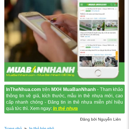
InTheNhua.com
trên
MXH MuaBanNhanh
- Tham khảo
thông tin về giá, kích thước, mẫu in thẻ nhựa mới, cao
cấp nhanh chóng - Đăng tin in thẻ nhựa miễn phí hiệu
quả tức thì. Xem ngay:
In thẻ nhựa
Đăng bởi Nguyễn Liên
Trang chủ
In thẻ kéo nhũ