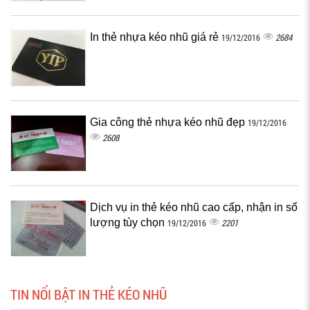
In thẻ nhựa kéo nhũ giá rẻ
2684
19/12/2016
Gia công thẻ nhựa kéo nhũ đẹp
19/12/2016
2608
Dịch vụ in thẻ kéo nhũ cao cấp, nhận in số
lượng tùy chọn
2201
19/12/2016
TIN NỔI BẬT IN THẺ KÉO NHŨ