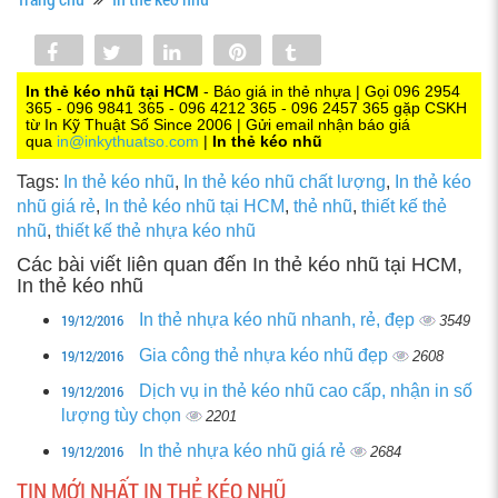
Share
Tweet
Share
Pin
Tumblr
0
In thẻ kéo nhũ tại HCM
- Báo giá in thẻ nhựa | Gọi 096 2954
365 - 096 9841 365 - 096 4212 365 - 096 2457 365 gặp CSKH
từ In Kỹ Thuật Số Since 2006 | Gửi email nhận báo giá
qua
in@inkythuatso.com
|
In thẻ kéo nhũ
Tags:
In thẻ kéo nhũ
,
In thẻ kéo nhũ chất lượng
,
In thẻ kéo
nhũ giá rẻ
,
In thẻ kéo nhũ tại HCM
,
thẻ nhũ
,
thiết kế thẻ
nhũ
,
thiết kế thẻ nhựa kéo nhũ
Các bài viết liên quan đến In thẻ kéo nhũ tại HCM,
In thẻ kéo nhũ
19/12/2016
In thẻ nhựa kéo nhũ nhanh, rẻ, đẹp
3549
19/12/2016
Gia công thẻ nhựa kéo nhũ đẹp
2608
19/12/2016
Dịch vụ in thẻ kéo nhũ cao cấp, nhận in số
lượng tùy chọn
2201
19/12/2016
In thẻ nhựa kéo nhũ giá rẻ
2684
TIN MỚI NHẤT IN THẺ KÉO NHŨ