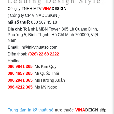
Công ty TNHH MTV
VINA
DESIGN
( Công ty CP VINADESIGN )
Mã số thuế:
030 567 45 18
Địa chỉ:
Toà nhà MBN Tower, 365 Lê Quang Định,
Phường 5, Bình Thạnh, Hồ Chí Minh 700000, Việt
Nam
Email:
in@inkythuatso.com
Điện thoại:
(028) 22 68 2222
Hotline:
096 9841 365
Ms Kim Quý
096 4657 365
Mr Quốc Thái
096 2941 365
Ms Hương Xuân
096 4212 365
Ms Mỹ Ngọc
Trung tâm in kỹ thuật số
trực thuộc
VINA
DEIGN
tiếp