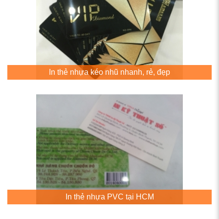
In thẻ nhựa kéo nhũ nhanh, rẻ, đẹp
In thẻ nhựa PVC tại HCM