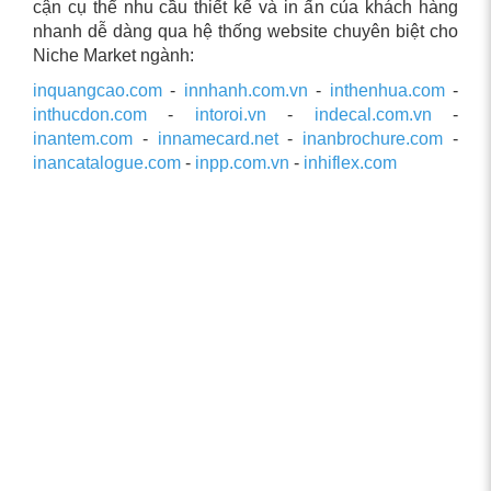
cận cụ thể nhu cầu thiết kế và in ấn của khách hàng
nhanh dễ dàng qua hệ thống website chuyên biệt cho
Niche Market ngành:
inquangcao.com
-
innhanh.com.vn
-
inthenhua.com
-
inthucdon.com
-
intoroi.vn
-
indecal.com.vn
-
inantem.com
-
innamecard.net
-
inanbrochure.com
-
inancatalogue.com
-
inpp.com.vn
-
inhiflex.com