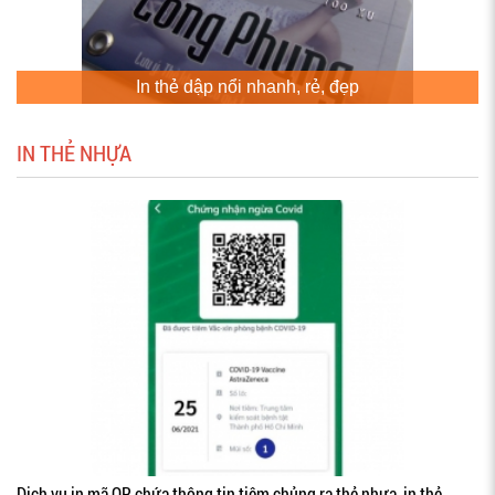
In thẻ dập nổi nhanh, rẻ, đẹp
IN THẺ NHỰA
Dịch vụ in mã QR chứa thông tin tiêm chủng ra thẻ nhựa, in thẻ