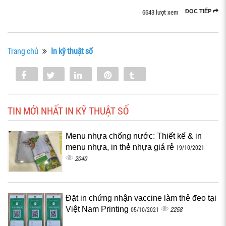
6643 lượt xem
ĐỌC TIẾP
Trang chủ
In kỹ thuật số
Share
Tweet
Share
Pin
Tumblr
0
TIN MỚI NHẤT IN KỸ THUẬT SỐ
Menu nhựa chống nước: Thiết kế & in
menu nhựa, in thẻ nhựa giá rẻ
19/10/2021
2040
Đặt in chứng nhận vaccine làm thẻ đeo tại
Việt Nam Printing
2258
05/10/2021