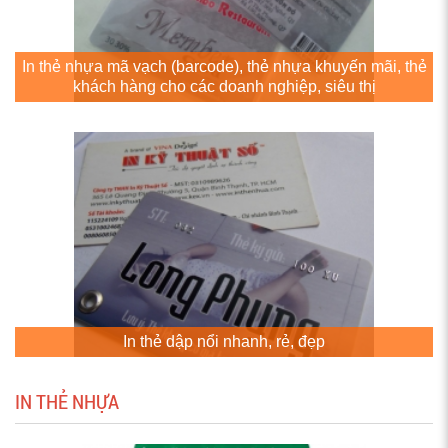
In thẻ nhựa mã vạch (barcode), thẻ nhựa khuyến mãi, thẻ
khách hàng cho các doanh nghiệp, siêu thị
In thẻ dập nổi nhanh, rẻ, đẹp
IN THẺ NHỰA