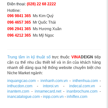
Điện thoại:
(028) 22 68 2222
Hotline:
096 9841 365
Ms Kim Quý
096 4657 365
Mr Quốc Thái
096 2941 365
Ms Hương Xuân
096 4212 365
Ms Mỹ Ngọc
Trung tâm in kỹ thuật số
trực thuộc
VINA
DEIGN
tiếp
cận cụ thể nhu cầu thiết kế và in ấn của khách hàng
nhanh dễ dàng qua hệ thống website chuyên biệt cho
Niche Market ngành:
inquangcao.com
-
innhanh.com.vn
-
inthenhua.com
-
inthucdon.com
-
intoroi.vn
-
indecal.com.vn
-
inantem.com
-
innamecard.net
-
inanbrochure.com
-
inancatalogue.com
-
inpp.com.vn
-
inhiflex.com