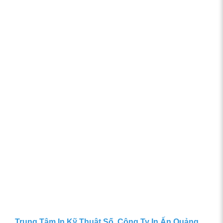
Trung Tâm In Kỹ Thuật Số, Công Ty In Ấn Quảng