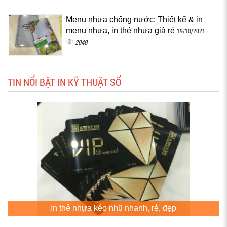
Menu nhựa chống nước: Thiết kế & in
menu nhựa, in thẻ nhựa giá rẻ
19/10/2021
2040
TIN NỔI BẬT IN KỸ THUẬT SỐ
In thẻ nhựa kéo nhũ nhanh, rẻ, đẹp