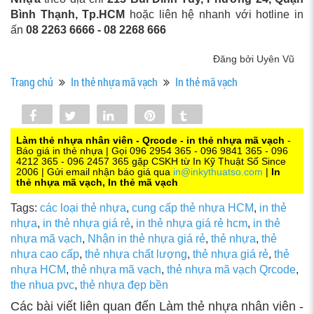
Bình Thạnh, Tp.HCM
hoặc liên hệ nhanh với hotline in
ấn
08 2263 6666 - 08 2268 666
Đăng bởi Uyên Vũ
Trang chủ
In thẻ nhựa mã vạch
In thẻ mã vạch
Share
Tweet
Share
Pin
Tumblr
0
Làm thẻ nhựa nhân viên - Qrcode - in thẻ nhựa mã vạch
-
Báo giá in thẻ nhựa | Gọi 096 2954 365 - 096 9841 365 - 096
4212 365 - 096 2457 365 gặp CSKH từ In Kỹ Thuật Số Since
2006 | Gửi email nhận báo giá qua
in@inkythuatso.com
|
In
thẻ nhựa mã vạch, In thẻ mã vạch
Tags:
các loại thẻ nhựa
,
cung cấp thẻ nhựa HCM
,
in thẻ
nhựa
,
in thẻ nhựa giá rẻ
,
in thẻ nhựa giá rẻ hcm
,
in thẻ
nhựa mã vạch
,
Nhận in thẻ nhựa giá rẻ
,
thẻ nhựa
,
thẻ
nhựa cao cấp
,
thẻ nhựa chất lượng
,
thẻ nhựa giá rẻ
,
thẻ
nhựa HCM
,
thẻ nhựa mã vạch
,
thẻ nhựa mã vạch Qrcode
,
the nhua pvc
,
thẻ nhựa đẹp bền
Các bài viết liên quan đến Làm thẻ nhựa nhân viên -