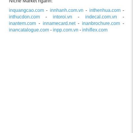
Niche Market ngành:
inquangcao.com
-
innhanh.com.vn
-
inthenhua.com
-
inthucdon.com
-
intoroi.vn
-
indecal.com.vn
-
inantem.com
-
innamecard.net
-
inanbrochure.com
-
inancatalogue.com
-
inpp.com.vn
-
inhiflex.com