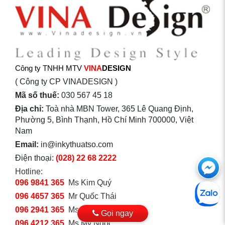
Công ty TNHH MTV
VINA
DESIGN
( Công ty CP VINADESIGN )
Mã số thuế:
030 567 45 18
Địa chỉ:
Toà nhà MBN Tower, 365 Lê Quang Định,
Phường 5, Bình Thạnh, Hồ Chí Minh 700000, Việt
Nam
Email:
in@inkythuatso.com
Điện thoại:
(028) 22 68 2222
Ch
Hotline:
với
096 9841 365
Ms Kim Quý
096 4657 365
Mr Quốc Thái
htt
096 2941 365
Ms Hương Xuân
Gọi ngay
096 4212 365
Ms Mỹ Ngọc