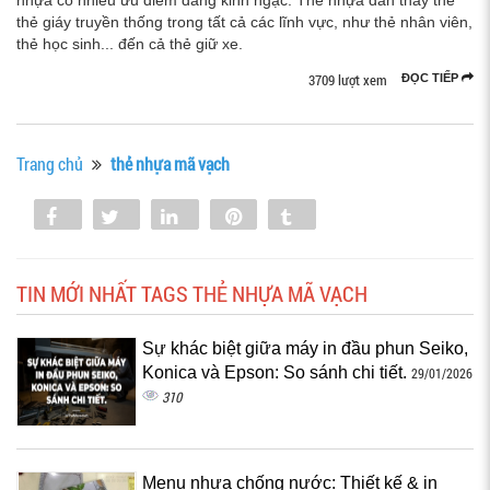
nhựa có nhiều ưu điểm đáng kinh ngạc. Thẻ nhựa dần thay thế
thẻ giáy truyền thống trong tất cả các lĩnh vực, như thẻ nhân viên,
thẻ học sinh... đến cả thẻ giữ xe.
3709 lượt xem
ĐỌC TIẾP
Trang chủ
thẻ nhựa mã vạch
Share
Tweet
Share
Pin
Tumblr
0
TIN MỚI NHẤT TAGS THẺ NHỰA MÃ VẠCH
Sự khác biệt giữa máy in đầu phun Seiko,
Konica và Epson: So sánh chi tiết.
29/01/2026
310
Menu nhựa chống nước: Thiết kế & in