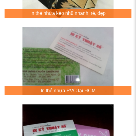
In thẻ nhựa kéo nhũ nhanh, rẻ, đẹp
In thẻ nhựa PVC tại HCM