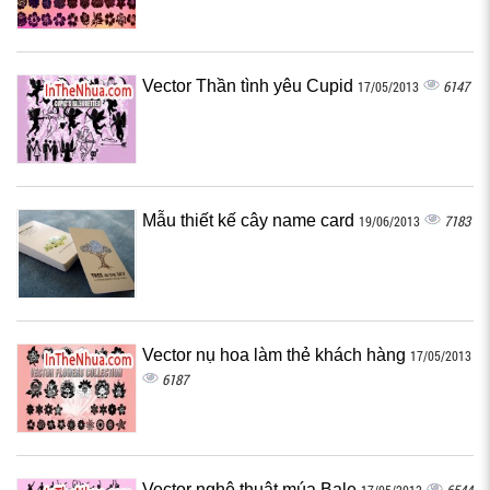
Vector Thần tình yêu Cupid
6147
17/05/2013
Mẫu thiết kế cây name card
7183
19/06/2013
Vector nụ hoa làm thẻ khách hàng
17/05/2013
6187
Vector nghệ thuật múa Bale
6544
17/05/2013