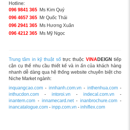
Hotline:
096 9841 365
Ms Kim Quý
096 4657 365
Mr Quốc Thái
096 2941 365
Ms Hương Xuân
096 4212 365
Ms Mỹ Ngọc
Trung tâm in kỹ thuật số
trực thuộc
VINA
DEIGN
tiếp
cận cụ thể nhu cầu thiết kế và in ấn của khách hàng
nhanh dễ dàng qua hệ thống website chuyên biệt cho
Niche Market ngành:
inquangcao.com
-
innhanh.com.vn
-
inthenhua.com
-
inthucdon.com
-
intoroi.vn
-
indecal.com.vn
-
inantem.com
-
innamecard.net
-
inanbrochure.com
-
inancatalogue.com
-
inpp.com.vn
-
inhiflex.com