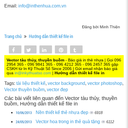
Email:
info@inthenhua.com.vn
Đăng bởi Minh Thiện
Trang chủ
Hướng dẫn thiết kế file in
Share
Tweet
Share
Pin
Tumblr
0
Vector tàu thủy, thuyền buồm
- Báo giá in thẻ nhựa | Gọi 096
2954 365 - 096 9841 365 - 096 4212 365 - 096 2457 365 gặp
CSKH từ In Kỹ Thuật Số Since 2006 | Gửi email nhận báo giá
qua
in@inkythuatso.com
|
Hướng dẫn thiết kế file in
Tags:
tài liệu thiết kế
,
vector background
,
vector photoshop
,
Vector thuyền buồm
,
vector đẹp
Các bài viết liên quan đến Vector tàu thủy, thuyền
buồm, Hướng dẫn thiết kế file in
10/06/2013
Nền thiết kế thẻ nhựa đẹp
6918
24/05/2013
Vector hoa trong in thẻ quà tặng
6112