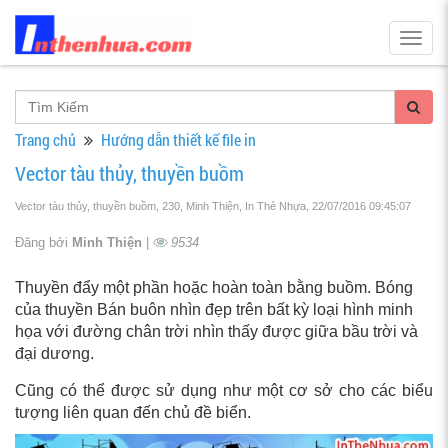
Togg
navig
Trang chủ
Hướng dẫn thiết kế file in
Vector tàu thủy, thuyền buồm
Vector tàu thủy, thuyền buồm, 230, Minh Thiện, In Thẻ Nhựa
, 22/07/2016 09:45:07
Đăng bởi
Minh Thiện
|
9534
Thuyền đẩy một phần hoặc hoàn toàn bằng buồm. Bóng
của thuyền Bán buôn nhìn đẹp trên bất kỳ loại hình minh
họa với đường chân trời nhìn thấy được giữa bầu trời và
đại dương.
Cũng có thể được sử dụng như một cơ sở cho các biểu
tượng liên quan đến chủ đề biển.