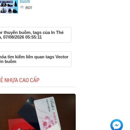
buồm
9531
or thuyền buồm, tags của In Thẻ
 07/08/2026 05:55:11
óa tìm kiếm liên quan tags Vector
ền buồm
HẺ NHỰA CAO CẤP