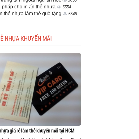
5638
i pháp cho in ấn thẻ nhựa
5554
ấn thẻ nhựa làm thẻ quà tặng
5548
HẺ NHỰA KHUYẾN MÃI
 nhựa giá rẻ làm thẻ khuyến mãi tại HCM