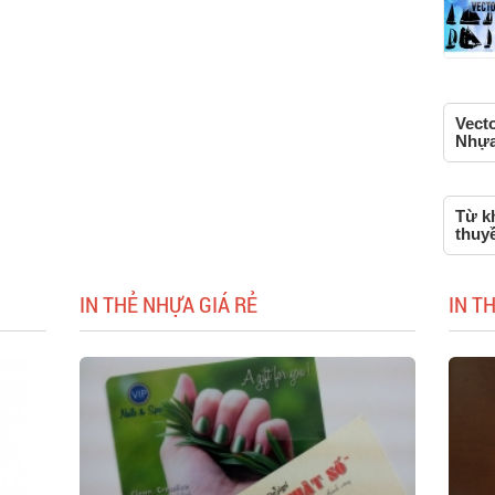
Vect
Nhựa,
Từ kh
thuy
IN THẺ NHỰA GIÁ RẺ
IN T