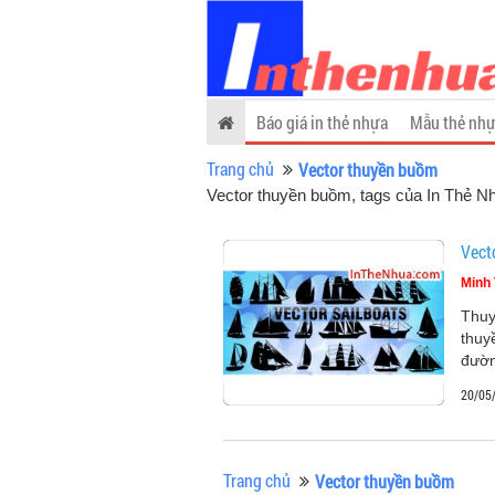
Báo giá in thẻ nhựa
Mẫu thẻ nhự
Trang chủ
Vector thuyền buồm
Vector thuyền buồm, tags của In Thẻ N
Vect
Minh 
Thuy
thuy
đườn
20/05
Trang chủ
Vector thuyền buồm