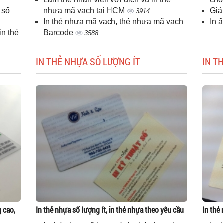
 số
nhựa mã vạch tại HCM
Giả
3914
In thẻ nhựa mã vạch, thẻ nhựa mã vạch
In 
n thẻ
Barcode
3588
IN THẺ NHỰA SỐ LƯỢNG ÍT
IN T
g cao,
In thẻ nhựa số lượng ít, in thẻ nhựa theo yêu cầu
In thẻ