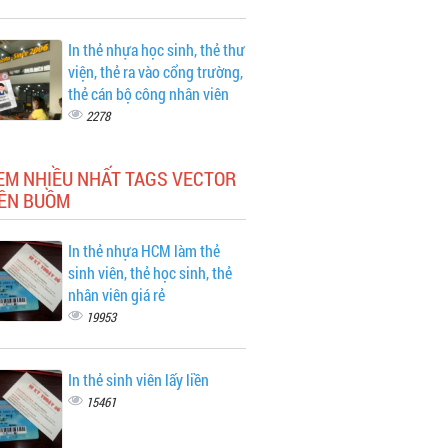
In thẻ nhựa học sinh, thẻ thư
viện, thẻ ra vào cổng trường,
thẻ cán bộ công nhân viên
2278
EM NHIỀU NHẤT TAGS VECTOR
ỀN BUỒM
In thẻ nhựa HCM làm thẻ
sinh viên, thẻ học sinh, thẻ
nhân viên giá rẻ
19953
In thẻ sinh viên lấy liền
15461