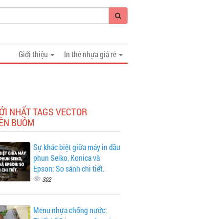
Giới thiệu
In thẻ nhựa giá rẻ
ỚI NHẤT TAGS VECTOR
ỀN BUỒM
Sự khác biệt giữa máy in đầu
phun Seiko, Konica và
Epson: So sánh chi tiết.
302
Menu nhựa chống nước: