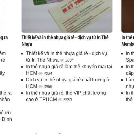
g ra
Thiết kế và in thẻ nhựa giá rẻ - dịch vụ từ In Thẻ
In thẻ 
Nhựa
Memb
iêm
Thiết kế và in thẻ nhựa giá rẻ - dịch vụ
In 
 rẻ
từ In Thẻ Nhựa
Spa
3834
In thẻ nhựa giá rẻ làm thẻ khuyến mãi tại
In 
lấy
HCM
cấ
4024
Dịch vụ in thẻ nhựa giá rẻ chất lượng ở
Làm
HCM
nhự
3989
thẻ ra
In thẻ nhựa giá rẻ, thẻ VIP chất lượng
In 
 nhân
cao ở TPHCM
thẻ
3650
thẻ ưu
g Định