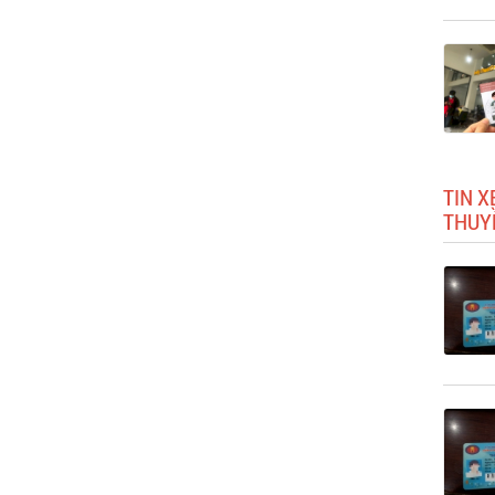
TIN X
THUY