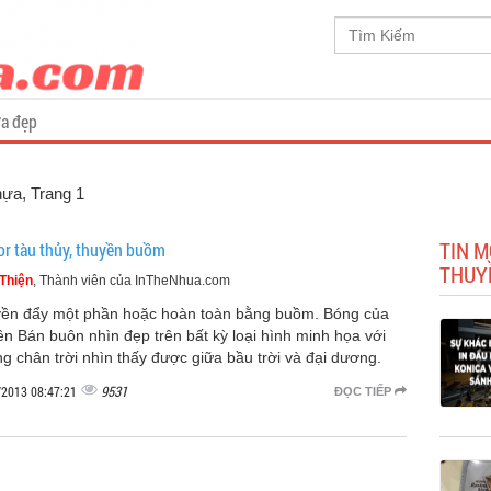
a đẹp
hựa
, Trang 1
TIN M
or tàu thủy, thuyền buồm
THUY
Thiện
, Thành viên của InTheNhua.com
ền đẩy một phần hoặc hoàn toàn bằng buồm. Bóng của
ền Bán buôn nhìn đẹp trên bất kỳ loại hình minh họa với
g chân trời nhìn thấy được giữa bầu trời và đại dương.
9531
/2013 08:47:21
ĐỌC TIẾP