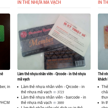
IN THẺ NHỰA MÃ VẠCH
IN T
hẻ
Làm thẻ nhựa nhân viên - Qrcode - in thẻ nhựa
Thẻ nh
mã vạch
khách 
er, in
Làm thẻ nhựa nhân viên - Qrcode - in
Thẻ
n
thẻ nhựa mã vạch
chă
3723
Làm thẻ nhựa nhân viên - barcode - in
thư
 TPHCM
thẻ nhựa mã vạch
In 
3889
Làm thẻ nhân viên với dịch vụ in thẻ
cho