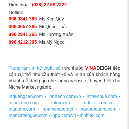
Điện thoại:
(028) 22 68 2222
Hotline:
096 9841 365
Ms Kim Quý
096 4657 365
Mr Quốc Thái
096 2941 365
Ms Hương Xuân
096 4212 365
Ms Mỹ Ngọc
Trung tâm in kỹ thuật số
trực thuộc
VINA
DEIGN
tiếp
cận cụ thể nhu cầu thiết kế và in ấn của khách hàng
nhanh dễ dàng qua hệ thống website chuyên biệt cho
Niche Market ngành:
inquangcao.com
-
innhanh.com.vn
-
inthenhua.com
-
inthucdon.com
-
intoroi.vn
-
indecal.com.vn
-
inantem.com
-
innamecard.net
-
inanbrochure.com
-
inancatalogue.com
-
inpp.com.vn
-
inhiflex.com