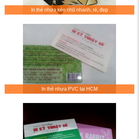
In thẻ nhựa kéo nhũ nhanh, rẻ, đẹp
In thẻ nhựa PVC tại HCM