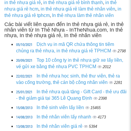
in thẻ nhựa giá rẻ
,
in thẻ nhựa giá rẻ bình thạnh
,
in thẻ
nhựa giá rẻ hcm
,
in thẻ nhựa giá rẻ làm thẻ nhân viên
,
in
thẻ nhựa giá rẻ tphcm
,
In thẻ nhựa làm thẻ nhân viên
Các bài viết liên quan đến In thẻ nhựa giá rẻ, in thẻ
nhân viên từ In Thẻ Nhựa - InTheNhua.com, In thẻ
nhựa, In thẻ nhựa giá rẻ, In thẻ nhân viên
05/10/2021
Dịch vụ in mã QR chứa thông tin tiêm
chủng ra thẻ nhựa, in thẻ nhựa giá rẻ TPHCM
2798
20/09/2021
Top 10 công ty in thẻ nhựa giữ xe lấy liền,
vé gửi xe bằng thẻ nhựa PVC TPHCM
2012
22/02/2021
In thẻ nhựa học sinh, thẻ thư viện, thẻ ra
vào cổng trường, thẻ cán bộ công nhân viên
2281
25/01/2021
In thẻ nhựa quà tặng - Gift Card - thẻ ưu đãi
- thẻ giảm giá tại 365 Lê Quang Định
2398
15/08/2013
In thẻ sinh viên lấy liền
15465
14/08/2013
In thẻ nhân viên lấy nhanh
4173
13/08/2013
In thẻ nhân viên giá rẻ
5394