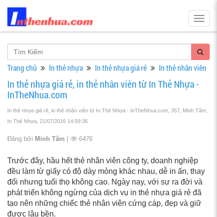
Togg
navig
Trang chủ
In thẻ nhựa
In thẻ nhựa giá rẻ
In thẻ nhân viên
In thẻ nhựa giá rẻ, in thẻ nhân viên từ In Thẻ Nhựa -
InTheNhua.com
In thẻ nhựa giá rẻ, in thẻ nhân viên từ In Thẻ Nhựa - InTheNhua.com, 357, Minh Tâm,
In Thẻ Nhựa
, 21/07/2016 14:59:36
Đăng bởi
Minh Tâm
|
6476
Trước đây, hầu hết thẻ nhân viên công ty, doanh nghiệp
đều làm từ giấy có độ dày mỏng khác nhau, dễ in ấn, thay
đổi nhưng tuổi thọ không cao. Ngày nay, với sự ra đời và
phát triển không ngừng của dịch vụ in thẻ nhựa giá rẻ đã
tạo nên những chiếc thẻ nhân viên cứng cáp, đẹp và giữ
được lâu bền.