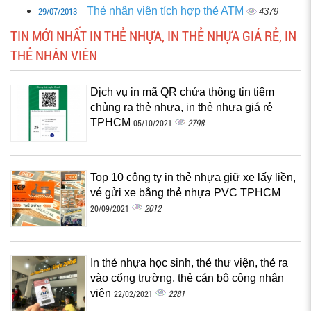
29/07/2013
Thẻ nhân viên tích hợp thẻ ATM
4379
TIN MỚI NHẤT IN THẺ NHỰA, IN THẺ NHỰA GIÁ RẺ, IN
THẺ NHÂN VIÊN
Dịch vụ in mã QR chứa thông tin tiêm
chủng ra thẻ nhựa, in thẻ nhựa giá rẻ
TPHCM
2798
05/10/2021
Top 10 công ty in thẻ nhựa giữ xe lấy liền,
vé gửi xe bằng thẻ nhựa PVC TPHCM
2012
20/09/2021
In thẻ nhựa học sinh, thẻ thư viện, thẻ ra
vào cổng trường, thẻ cán bộ công nhân
viên
2281
22/02/2021