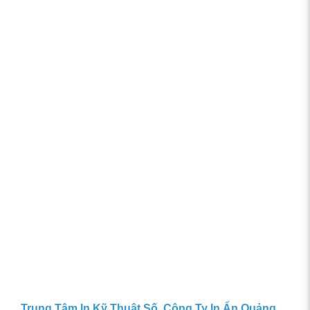
Trung Tâm In Kỹ Thuật Số, Công Ty In Ấn Quảng