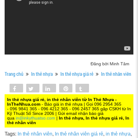
Đăng bởi Minh Tâm
Trang chủ
In thẻ nhựa
In thẻ nhựa giá rẻ
In thẻ nhân viên
Share
Tweet
Share
Pin
Tumblr
0
In thẻ nhựa giá rẻ, in thẻ nhân viên từ In Thẻ Nhựa -
InTheNhua.com
- Báo giá in thẻ nhựa | Gọi 096 2954 365
- 096 9841 365 - 096 4212 365 - 096 2457 365 gặp CSKH từ In
Kỹ Thuật Số Since 2006 | Gửi email nhận báo giá
qua
in@inkythuatso.com
|
In thẻ nhựa, In thẻ nhựa giá rẻ, In
thẻ nhân viên
Tags:
In thẻ nhân viên
,
In thẻ nhân viên giá rẻ
,
in thẻ nhựa
,