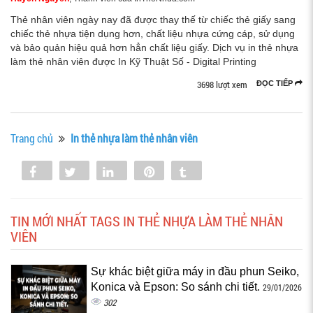
Thẻ nhân viên ngày nay đã được thay thế từ chiếc thẻ giấy sang
chiếc thẻ nhựa tiện dụng hơn, chất liệu nhựa cứng cáp, sử dụng
và bảo quản hiệu quả hơn hẳn chất liệu giấy. Dịch vụ in thẻ nhựa
làm thẻ nhân viên được In Kỹ Thuật Số - Digital Printing
3698 lượt xem
ĐỌC TIẾP
Trang chủ
In thẻ nhựa làm thẻ nhân viên
Share
Tweet
Share
Pin
Tumblr
0
TIN MỚI NHẤT TAGS IN THẺ NHỰA LÀM THẺ NHÂN
VIÊN
Sự khác biệt giữa máy in đầu phun Seiko,
Konica và Epson: So sánh chi tiết.
29/01/2026
302