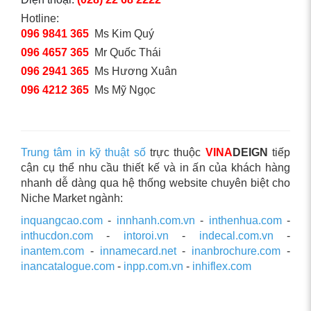
Hotline:
096 9841 365
Ms Kim Quý
096 4657 365
Mr Quốc Thái
096 2941 365
Ms Hương Xuân
096 4212 365
Ms Mỹ Ngọc
Trung tâm in kỹ thuật số
trực thuộc
VINA
DEIGN
tiếp
cận cụ thể nhu cầu thiết kế và in ấn của khách hàng
nhanh dễ dàng qua hệ thống website chuyên biệt cho
Niche Market ngành:
inquangcao.com
-
innhanh.com.vn
-
inthenhua.com
-
inthucdon.com
-
intoroi.vn
-
indecal.com.vn
-
inantem.com
-
innamecard.net
-
inanbrochure.com
-
inancatalogue.com
-
inpp.com.vn
-
inhiflex.com