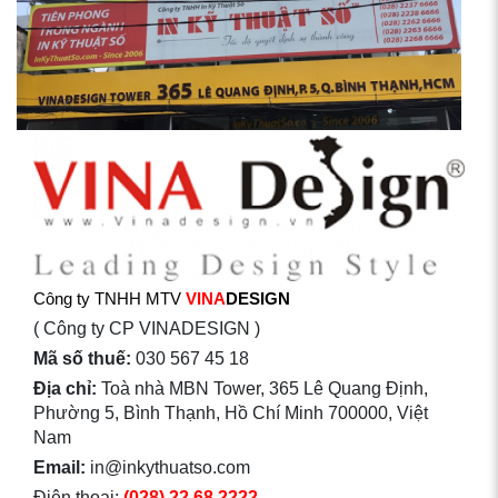
Công ty TNHH MTV
VINA
DESIGN
( Công ty CP VINADESIGN )
Mã số thuế:
030 567 45 18
Địa chỉ:
Toà nhà MBN Tower, 365 Lê Quang Định,
Phường 5, Bình Thạnh, Hồ Chí Minh 700000, Việt
Nam
Email:
in@inkythuatso.com
Điện thoại:
(028) 22 68 2222