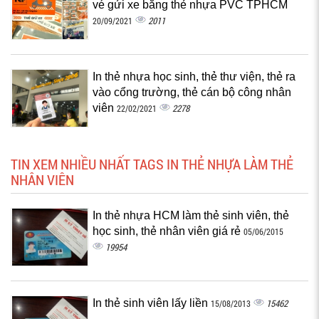
vé gửi xe bằng thẻ nhựa PVC TPHCM
2011
20/09/2021
In thẻ nhựa học sinh, thẻ thư viện, thẻ ra
vào cổng trường, thẻ cán bộ công nhân
viên
2278
22/02/2021
TIN XEM NHIỀU NHẤT TAGS IN THẺ NHỰA LÀM THẺ
NHÂN VIÊN
In thẻ nhựa HCM làm thẻ sinh viên, thẻ
học sinh, thẻ nhân viên giá rẻ
05/06/2015
19954
In thẻ sinh viên lấy liền
15462
15/08/2013