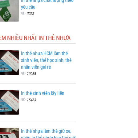
yêu cầu
3233
EM NHIỀU NHẤT IN THẺ NHỰA
In thẻ nhựa HCM làm thẻ
sinh viên, thẻ học sinh, thẻ
nhân viên giá rẻ
19955
In thẻ sinh viên lấy liền
15463
In thẻ nhựa làm thẻ giữ xe,
nhận in thẻ nhựa làm thẻ giữ