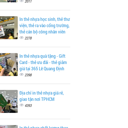
2011
In thẻ nhựa học sinh, thẻ thư
viện, thẻ ra vào cổng trường,
thẻ cán bộ công nhân viên
2278
In thẻ nhựa quà tặng - Gift
Card - thẻ ưu đãi - thẻ giảm
giá tại 365 Lê Quang Định
2398
Địa chỉ in thẻ nhựa giá rẻ,
giao tận nơi TPHCM
4393
In thẻ nhựa chất lượng theo