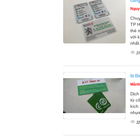
Nguy
Chuy
TP H
thẻ 
với 
nhất
31
In t
Mãnh
Dịch
từ c
kích
nhựa
32