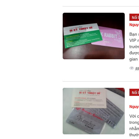
Nổi 
Nguy
Bạn 
VIP 
trườ
được
gian
55
Nổi 
Nguy
Với 
tron
nhằm
thườ