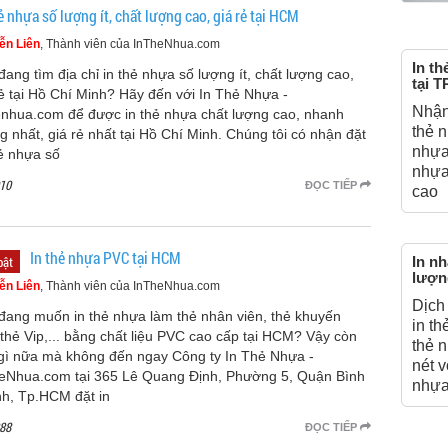
ẻ nhựa số lượng ít, chất lượng cao, giá rẻ tại HCM
ễn Liên
, Thành viên của InTheNhua.com
In th
đang tìm địa chỉ in thẻ nhựa số lượng ít, chất lượng cao,
tại 
rẻ tại Hồ Chí Minh? Hãy đến với In Thẻ Nhựa -
Nhận
enhua.com để được in thẻ nhựa chất lượng cao, nhanh
thẻ n
g nhất, giá rẻ nhất tại Hồ Chí Minh. Chúng tôi có nhận đặt
nhựa 
hẻ nhựa số
nhựa
10
ĐỌC TIẾP
cao
In thẻ nhựa PVC tại HCM
bật
In nh
lượng
ễn Liên
, Thành viên của InTheNhua.com
Dịch 
đang muốn in thẻ nhựa làm thẻ nhân viên, thẻ khuyến
in th
 thẻ Vip,... bằng chất liệu PVC cao cấp tại HCM? Vậy còn
thẻ 
gì nữa mà không đến ngay Công ty In Thẻ Nhựa -
nét v
eNhua.com tại 365 Lê Quang Định, Phường 5, Quận Bình
nhựa
h, Tp.HCM đặt in
88
ĐỌC TIẾP