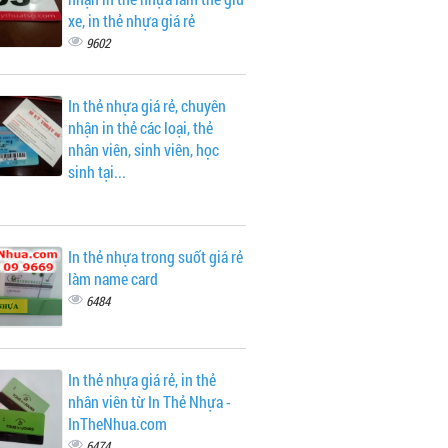
xe, in thẻ nhựa giá rẻ
9602
In thẻ nhựa giá rẻ, chuyên
nhận in thẻ các loại, thẻ
nhân viên, sinh viên, học
sinh tại...
In thẻ nhựa trong suốt giá rẻ
làm name card
6484
In thẻ nhựa giá rẻ, in thẻ
nhân viên từ In Thẻ Nhựa -
InTheNhua.com
6474