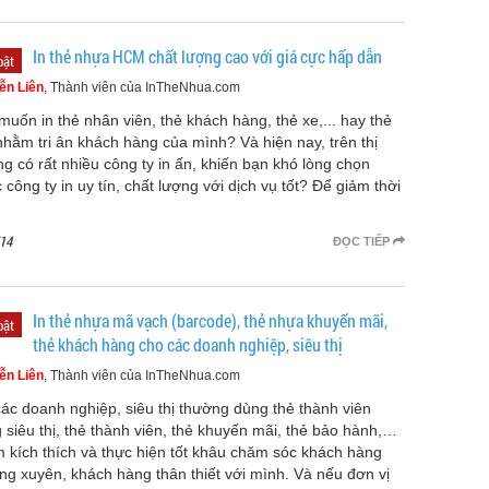
In thẻ nhựa HCM chất lượng cao với giá cực hấp dẫn
bật
ễn Liên
, Thành viên của InTheNhua.com
muốn in thẻ nhân viên, thẻ khách hàng, thẻ xe,... hay thẻ
nhằm tri ân khách hàng của mình? Và hiện nay, trên thị
ng có rất nhiều công ty in ấn, khiến bạn khó lòng chọn
 công ty in uy tín, chất lượng với dịch vụ tốt? Để giảm thời
14
ĐỌC TIẾP
In thẻ nhựa mã vạch (barcode), thẻ nhựa khuyến mãi,
bật
thẻ khách hàng cho các doanh nghiệp, siêu thị
ễn Liên
, Thành viên của InTheNhua.com
các doanh nghiệp, siêu thị thường dùng thẻ thành viên
g siêu thị, thẻ thành viên, thẻ khuyến mãi, thẻ bảo hành,…
 kích thích và thực hiện tốt khâu chăm sóc khách hàng
ng xuyên, khách hàng thân thiết với mình. Và nếu đơn vị