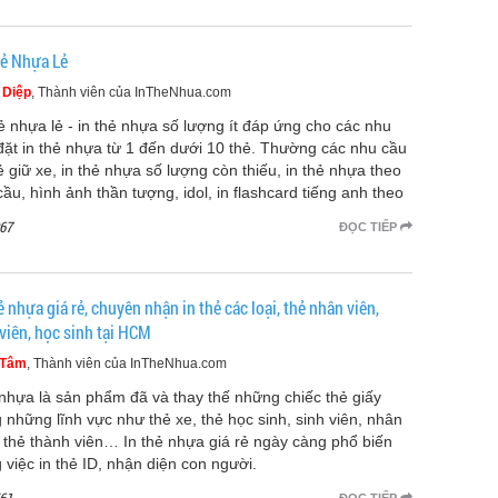
hẻ Nhựa Lẻ
 Diệp
, Thành viên của InTheNhua.com
hẻ nhựa lẻ - in thẻ nhựa số lượng ít đáp ứng cho các nhu
đặt in thẻ nhựa từ 1 đến dưới 10 thẻ. Thường các nhu cầu
hẻ giữ xe, in thẻ nhựa số lượng còn thiếu, in thẻ nhựa theo
cầu, hình ảnh thần tượng, idol, in flashcard tiếng anh theo
67
ĐỌC TIẾP
ẻ nhựa giá rẻ, chuyên nhận in thẻ các loại, thẻ nhân viên,
viên, học sinh tại HCM
 Tâm
, Thành viên của InTheNhua.com
nhựa là sản phẩm đã và thay thế những chiếc thẻ giấy
g những lĩnh vực như thẻ xe, thẻ học sinh, sinh viên, nhân
, thẻ thành viên… In thẻ nhựa giá rẻ ngày càng phổ biến
g việc in thẻ ID, nhận diện con người.