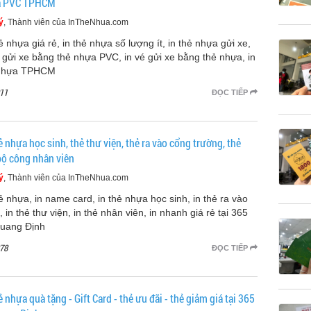
a PVC TPHCM
ý
, Thành viên của InTheNhua.com
ẻ nhựa giá rẻ, in thẻ nhựa số lượng ít, in thẻ nhựa gửi xe,
é gửi xe bằng thẻ nhựa PVC, in vé gửi xe bằng thẻ nhựa, in
 nhựa TPHCM
11
ĐỌC TIẾP
ẻ nhựa học sinh, thẻ thư viện, thẻ ra vào cổng trường, thẻ
bộ công nhân viên
ý
, Thành viên của InTheNhua.com
hẻ nhựa, in name card, in thẻ nhựa học sinh, in thẻ ra vào
 in thẻ thư viện, in thẻ nhân viên, in nhanh giá rẻ tại 365
uang Định
78
ĐỌC TIẾP
ẻ nhựa quà tặng - Gift Card - thẻ ưu đãi - thẻ giảm giá tại 365