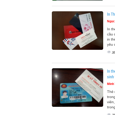
In T
Ngọc
In t
cầu 
in t
yêu 
30
In th
sinh 
Minh
Thẻ 
tron
viên
tron