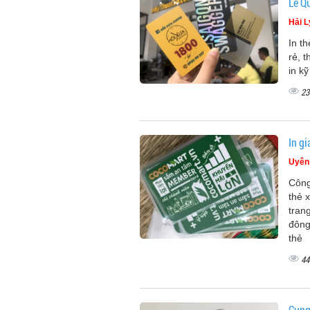
Lê Q
Hải L
In t
rẻ, t
in k
23
In gi
Uyên
Công
thẻ x
tran
đông
thẻ
44
Cung