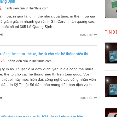
uang Định
ý
, Thành viên của InTheNhua.com
hẻ nhựa, in quà tặng, in thẻ nhựa quà tặng, in thẻ nhựa giá
hẻ giảm giá, in nhanh giá rẻ, in Gift Card, in ấn quảng cáo,
ỹ thuật số tại 365 Lê Quang Định
TIN X
98
ĐỌC TIẾP
a công thẻ nhựa, thẻ xe, thẻ từ cho các hệ thống siêu thị
 Vũ
, Thành viên của InTheNhua.com
 ty In Kỹ Thuật Số là đơn vị chuyên in gia công thẻ nhựa,
e, thẻ từ cho các hệ thống siêu thị trên toàn quốc. Với
g thiết bị máy móc hiện đại, công nghệ cao cùng nhân viên
 đảo, In Kỹ Thuật Số đảm bảo mang đến bạn dịch vụ in
08
ĐỌC TIẾP
 cấp thẻ nhựa trong suốt HCM - In thẻ nhựa đẹp bền‎