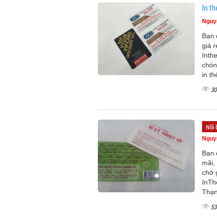
In th
Nguy
Bạn 
giá 
Inth
chón
in t
30
Nổi 
Nguy
Bạn 
mãi,
chờ 
InTh
Thạn
53