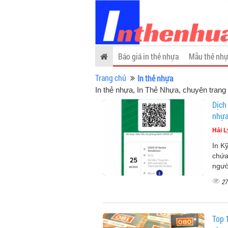
Báo giá in thẻ nhựa
Mẫu thẻ nhự
Trang chủ
In thẻ nhựa
In thẻ nhựa
, In Thẻ Nhựa, chuyên trang 
Dịch
nhựa
Hải L
In K
chứa
ngườ
27
Top 1