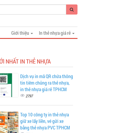
Giới thiệu
In thẻ nhựa giá rẻ
ỚI NHẤT IN THẺ NHỰA
Dịch vụ in mã QR chứa thông
tin tiêm chủng ra thẻ nhựa,
in thẻ nhựa giá rẻ TPHCM
2797
Top 10 công ty in thẻ nhựa
giữ xe lấy liền, vé gửi xe
bằng thẻ nhựa PVC TPHCM