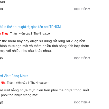
bạn
24
ĐỌC TIẾP
hỉ in thẻ nhựa giá rẻ, giao tận nơi TPHCM
h Thúy
, Thành viên của InTheNhua.com
c thẻ nhựa này nay được sử dụng rất rộng rãi vì độ bền
 hình thức đẹp mắt và thêm nhiều tính năng tích hợp thêm
hợp với nhiều nhu cầu khác nhau.
93
ĐỌC TIẾP
ard Visit Bằng Nhựa
 Nhi
, Thành viên của InTheNhua.com
ard visit bằng nhựa thực hiện trên phôi thẻ nhựa trong suốt
 phôi thẻ nhựa trong mờ.
60
ĐỌC TIẾP