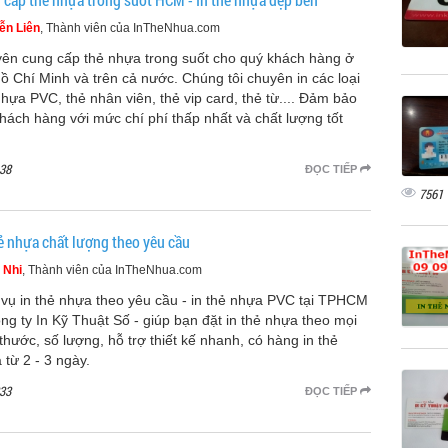
ễn Liên
, Thành viên của InTheNhua.com
ên cung cấp thẻ nhựa trong suốt cho quý khách hàng ở
ồ Chí Minh và trên cả nước. Chúng tôi chuyên in các loại
nhựa PVC, thẻ nhân viên, thẻ vip card, thẻ từ.... Đảm bảo
khách hàng với mức chí phí thấp nhất và chất lượng tốt
.
38
ĐỌC TIẾP
7561
hẻ nhựa chất lượng theo yêu cầu
 Nhi
, Thành viên của InTheNhua.com
 vụ in thẻ nhựa theo yêu cầu - in thẻ nhựa PVC tại TPHCM
ông ty In Kỹ Thuật Số - giúp bạn đặt in thẻ nhựa theo mọi
 thước, số lượng, hỗ trợ thiết kế nhanh, có hàng in thẻ
 từ 2 - 3 ngày.
33
ĐỌC TIẾP