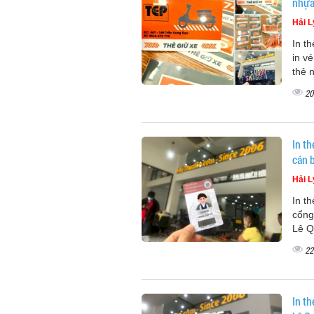
nhự
Hải L
In th
in v
thẻ
20
In th
cán 
Hải L
In t
cổng,
Lê Q
22
In th