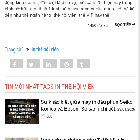
động kinh doanh, đặc biệt là dịch vụ, mỗi cá nhân hiện nay trung
bình sở hữu ít nhất là 1 loại thẻ nhựa trong ví của mình, có thể kể
đến như thẻ ngân hàng, thẻ hội viên, thẻ VIP hay thẻ
1468 lượt xem
ĐỌC TIẾP
Trang chủ
In thẻ hội viên
Share
Tweet
Share
Pin
Tumblr
0
TIN MỚI NHẤT TAGS IN THẺ HỘI VIÊN
Sự khác biệt giữa máy in đầu phun Seiko,
Konica và Epson: So sánh chi tiết.
29/01/2026
306