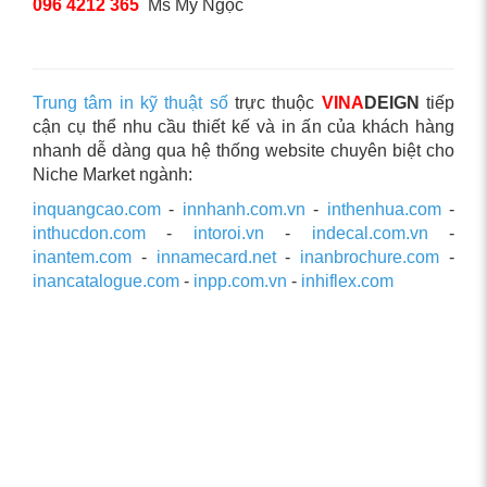
096 4212 365
Ms Mỹ Ngọc
Trung tâm in kỹ thuật số
trực thuộc
VINA
DEIGN
tiếp
cận cụ thể nhu cầu thiết kế và in ấn của khách hàng
nhanh dễ dàng qua hệ thống website chuyên biệt cho
Niche Market ngành:
inquangcao.com
-
innhanh.com.vn
-
inthenhua.com
-
inthucdon.com
-
intoroi.vn
-
indecal.com.vn
-
inantem.com
-
innamecard.net
-
inanbrochure.com
-
inancatalogue.com
-
inpp.com.vn
-
inhiflex.com