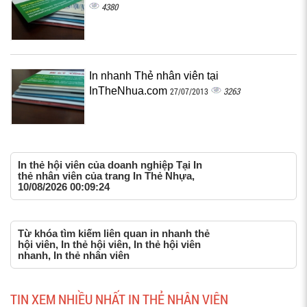
4380
In nhanh Thẻ nhân viên tại
InTheNhua.com
3263
27/07/2013
In thẻ hội viên của doanh nghiệp Tại In
thẻ nhân viên của trang In Thẻ Nhựa,
10/08/2026 00:09:24
Từ khóa tìm kiếm liên quan in nhanh thẻ
hội viên, In thẻ hội viên, In thẻ hội viên
nhanh, In thẻ nhân viên
TIN XEM NHIỀU NHẤT IN THẺ NHÂN VIÊN