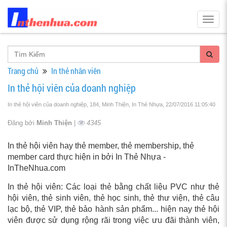
Togg
navig
Trang chủ
In thẻ nhân viên
In thẻ hội viên của doanh nghiệp
In thẻ hội viên của doanh nghiệp, 184, Minh Thiện, In Thẻ Nhựa
, 22/07/2016 11:05:40
Đăng bởi
Minh Thiện
|
4345
In thẻ hội viên hay thẻ member, thẻ membership, thẻ
member card thực hiện in bởi In Thẻ Nhựa -
InTheNhua.com
In thẻ hội viên: Các loại thẻ bằng chất liệu PVC như thẻ
hội viên, thẻ sinh viên, thẻ học sinh, thẻ thư viện, thẻ câu
lạc bộ, thẻ VIP, thẻ bảo hành sản phẩm... hiện nay thẻ hội
viên được sử dụng rộng rãi trong việc ưu đãi thành viên,