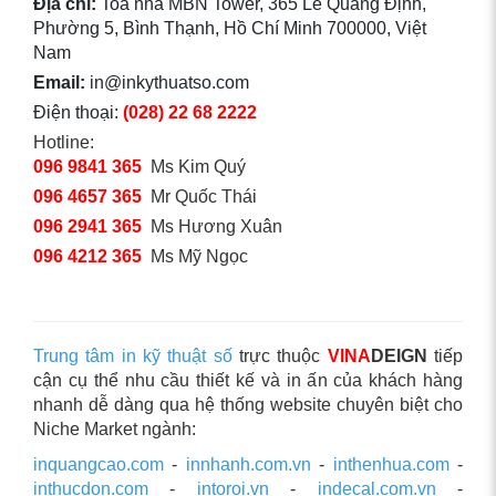
Địa chỉ:
Toà nhà MBN Tower, 365 Lê Quang Định,
Phường 5, Bình Thạnh, Hồ Chí Minh 700000, Việt
Nam
Email:
in@inkythuatso.com
Điện thoại:
(028) 22 68 2222
Hotline:
096 9841 365
Ms Kim Quý
096 4657 365
Mr Quốc Thái
096 2941 365
Ms Hương Xuân
096 4212 365
Ms Mỹ Ngọc
Trung tâm in kỹ thuật số
trực thuộc
VINA
DEIGN
tiếp
cận cụ thể nhu cầu thiết kế và in ấn của khách hàng
nhanh dễ dàng qua hệ thống website chuyên biệt cho
Niche Market ngành:
inquangcao.com
-
innhanh.com.vn
-
inthenhua.com
-
inthucdon.com
-
intoroi.vn
-
indecal.com.vn
-