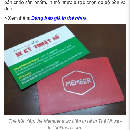
bán chéo sản phẩm. In thẻ nhựa được chọn do độ bền và
đẹp.
> Xem thêm:
Bảng báo giá In thẻ nhựa
Thẻ hội viện, thẻ Member thực hiện in tại In Thẻ Nhựa -
InTheNhua.com