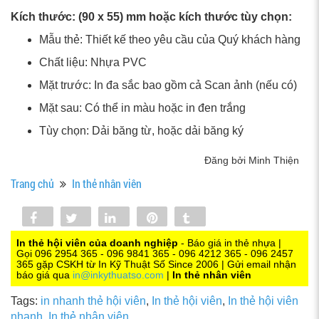
Kích thước: (90 x 55) mm hoặc kích thước tùy chọn:
Mẫu thẻ: Thiết kế theo yêu cầu của Quý khách hàng
Chất liệu: Nhựa PVC
Mặt trước: In đa sắc bao gồm cả Scan ảnh (nếu có)
Mặt sau: Có thể in màu hoặc in đen trắng
Tùy chọn: Dải băng từ, hoặc dải băng ký
Đăng bởi Minh Thiện
Trang chủ
In thẻ nhân viên
Share
Tweet
Share
Pin
Tumblr
0
In thẻ hội viên của doanh nghiệp
- Báo giá in thẻ nhựa |
Gọi 096 2954 365 - 096 9841 365 - 096 4212 365 - 096 2457
365 gặp CSKH từ In Kỹ Thuật Số Since 2006 | Gửi email nhận
báo giá qua
in@inkythuatso.com
|
In thẻ nhân viên
Tags:
in nhanh thẻ hội viên
,
In thẻ hội viên
,
In thẻ hội viên
nhanh
,
In thẻ nhân viên