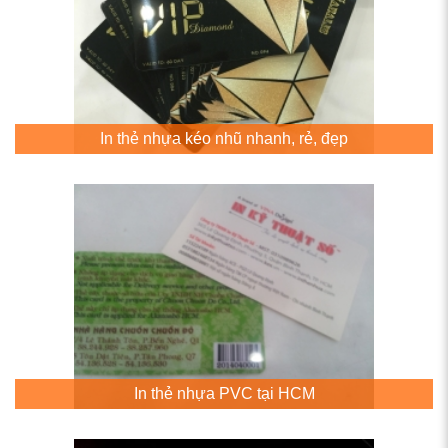
In thẻ nhựa kéo nhũ nhanh, rẻ, đẹp
In thẻ nhựa PVC tại HCM