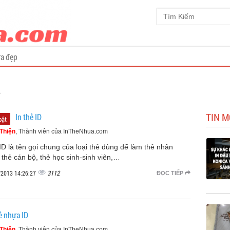
a đẹp
1
TIN M
In thẻ ID
bật
Thiện
, Thành viên của InTheNhua.com
ID là tên gọi chung của loại thẻ dùng để làm thẻ nhân
, thẻ cán bộ, thẻ học sinh-sinh viên,…
3112
/2013 14:26:27
ĐỌC TIẾP
ẻ nhựa ID
Thiện
, Thành viên của InTheNhua.com