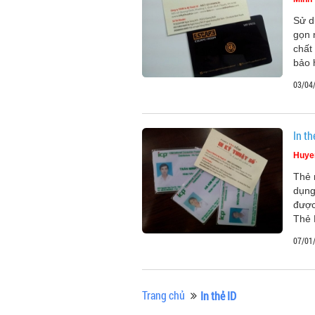
Sử d
gọn 
chất
bảo 
03/04
In th
Huye
Thẻ 
dụng
được
Thẻ 
07/01
Trang chủ
In thẻ ID