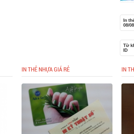
In th
08/08
Từ kh
ID
IN THẺ NHỰA GIÁ RẺ
IN T