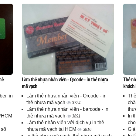
hẻ
Làm thẻ nhựa nhân viên - Qrcode - in thẻ nhựa
Thẻ nh
mã vạch
khách 
er, in
Làm thẻ nhựa nhân viên - Qrcode - in
Thẻ
n
thẻ nhựa mã vạch
chă
3724
Làm thẻ nhựa nhân viên - barcode - in
thư
 TPHCM
thẻ nhựa mã vạch
In 
3891
Làm thẻ nhân viên với dịch vụ in thẻ
cho
 số
nhựa mã vạch tại HCM
Giả
3916
In thẻ nhựa mã vạch, thẻ nhựa mã vạch
In 