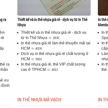
g ra
Thiết kế và in thẻ nhựa giá rẻ - dịch vụ từ In Thẻ
In thẻ 
Nhựa
Memb
iêm
Thiết kế và in thẻ nhựa giá rẻ - dịch vụ
In 
 rẻ
từ In Thẻ Nhựa
Spa
3836
In thẻ nhựa giá rẻ làm thẻ khuyến mãi tại
In 
lấy
HCM
cấ
4026
Dịch vụ in thẻ nhựa giá rẻ chất lượng ở
Làm
HCM
nhự
3991
thẻ ra
In thẻ nhựa giá rẻ, thẻ VIP chất lượng
In 
 nhân
cao ở TPHCM
thẻ
3653
thẻ ưu
g Định
IN THẺ NHỰA MÃ VẠCH
IN T