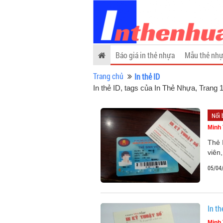
Báo giá in thẻ nhựa
Mẫu thẻ nhự
Trang chủ
In thẻ ID
In thẻ ID, tags của In Thẻ Nhựa
, Trang 
Nổi 
Minh 
Thẻ 
viên
05/04
In th
Minh 