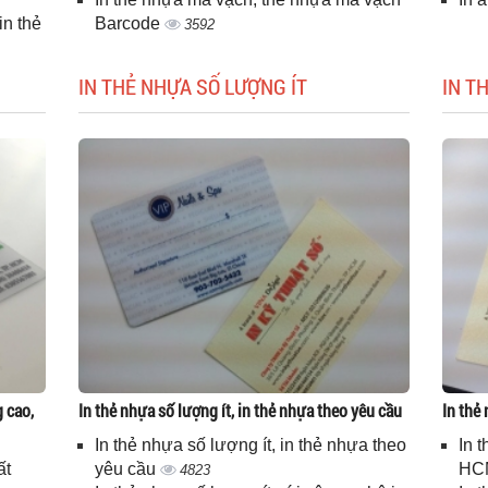
n thẻ
Barcode
3592
IN THẺ NHỰA SỐ LƯỢNG ÍT
IN T
g cao,
In thẻ nhựa số lượng ít, in thẻ nhựa theo yêu cầu
In thẻ
In thẻ nhựa số lượng ít, in thẻ nhựa theo
In 
ất
yêu cầu
HC
4823