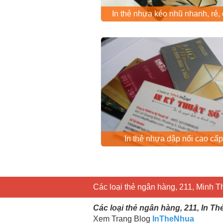
In thẻ nhựa kéo nhũ nhanh, rẻ,
In thẻ nhựa dập nổi cao cấp
Các loại thẻ ngân hàng, 211, Minh T
Các loại thẻ ngân hàng, 211, In T
Xem Trang Blog
InTheNhua