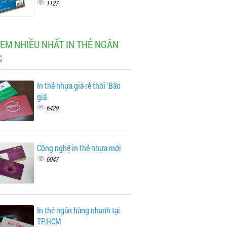
1127
XEM NHIỀU NHẤT IN THẺ NGÂN
G
In thẻ nhựa giá rẻ thời 'Bão
giá'
6429
Công nghệ in thẻ nhựa mới
6047
In thẻ ngân hàng nhanh tại
TP.HCM