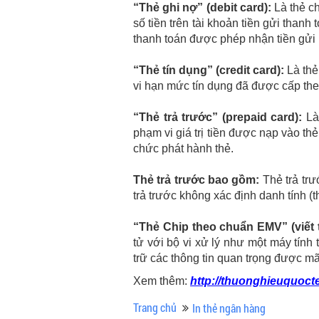
“Thẻ ghi nợ” (debit card):
Là thẻ ch
số tiền trên tài khoản tiền gửi than
thanh toán được phép nhận tiền gửi
“Thẻ tín dụng” (credit card):
Là thẻ
vi hạn mức tín dụng đã được cấp the
“Thẻ trả trước” (prepaid card):
Là 
phạm vi giá trị tiền được nạp vào th
chức phát hành thẻ.
Thẻ trả trước bao gồm:
Thẻ trả trư
trả trước không xác định danh tính (t
“Thẻ Chip theo chuẩn EMV” (viết t
tử với bộ vi xử lý như một máy tín
trữ các thông tin quan trọng được m
Xem thêm:
http://thuonghieuquoct
Trang chủ
In thẻ ngân hàng