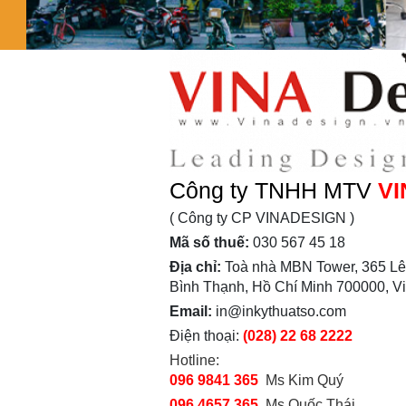
Công ty TNHH MTV
VI
( Công ty CP VINADESIGN )
Mã số thuế:
030 567 45 18
Địa chỉ:
Toà nhà MBN Tower, 365 Lê
Bình Thạnh, Hồ Chí Minh 700000, V
Email:
in@inkythuatso.com
Điện thoại:
(028) 22 68 2222
Hotline:
096 9841 365
Ms Kim Quý
096 4657 365
Ms Quốc Thái