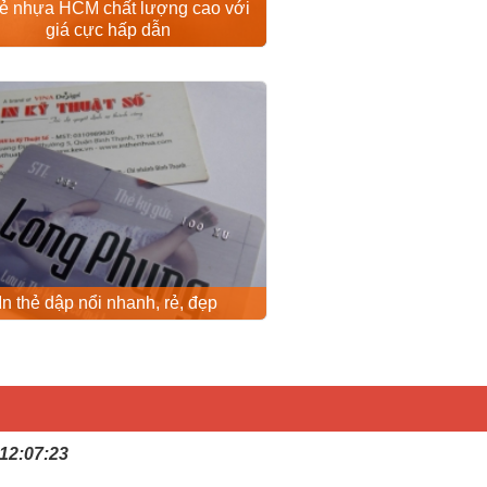
hẻ nhựa HCM chất lượng cao với
giá cực hấp dẫn
In thẻ dập nổi nhanh, rẻ, đẹp
 12:07:23