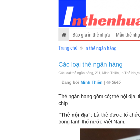
Báo giá in thẻ nhựa
Mẫu thẻ nhự
Trang chủ
In thẻ ngân hàng
Các loại thẻ ngân hàng
Các loại thẻ ngân hàng, 211, Minh Thiện, In Thẻ Nhựa
Đăng bởi
Minh Thiện
|
5845
Thẻ ngân hàng gồm có; thẻ nội địa, thẻ
chip
“Thẻ nội địa”:
Là thẻ được tổ chức
trong lãnh thổ nước Việt Nam.