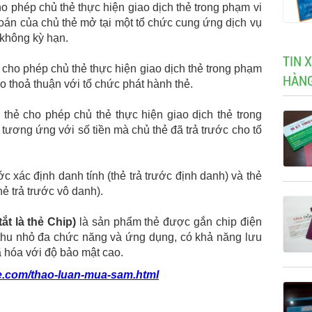
o phép chủ thẻ thực hiện giao dịch thẻ trong phạm vi
h toán của chủ thẻ mở tại một tổ chức cung ứng dịch vụ
 không kỳ hạn.
TIN 
 cho phép chủ thẻ thực hiện giao dịch thẻ trong phạm
HÀN
o thoả thuận với tổ chức phát hành thẻ.
thẻ cho phép chủ thẻ thực hiện giao dịch thẻ trong
ẻ tương ứng với số tiền mà chủ thẻ đã trả trước cho tổ
ớc xác định danh tính (thẻ trả trước định danh) và thẻ
hẻ trả trước vô danh).
ắt là thẻ Chip)
là sản phẩm thẻ được gắn chip điện
h thu nhỏ đa chức năng và ứng dụng, có khả năng lưu
ã hóa với độ bảo mật cao.
e.com/thao-luan-mua-sam.html