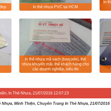
In t
 đẹp
In thẻ nhựa PVC tại HCM
In thẻ nhựa mã vạch (barcode), thẻ
nhựa khuyến mãi, thẻ khách hàng cho
các doanh nghiệp, siêu thị
hiện, In Thẻ Nhựa, 21/07/2016 12:07:23
hẻ Nhựa, Minh Thiện, Chuyên Trang In Thẻ Nhựa, 21/07/2016