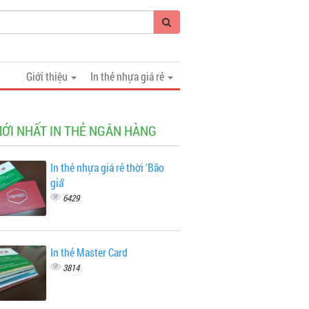
Giới thiệu
In thẻ nhựa giá rẻ
MỚI NHẤT IN THẺ NGÂN HÀNG
In thẻ nhựa giá rẻ thời 'Bão
giá'
6429
In thẻ Master Card
3814