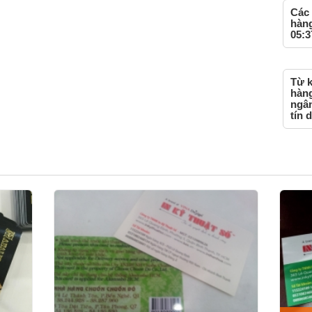
Các 
hàng
05:3
Từ k
hàng
ngân
tín 