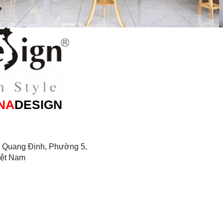
NA
DESIGN
 Quang Định, Phường 5,
iệt Nam