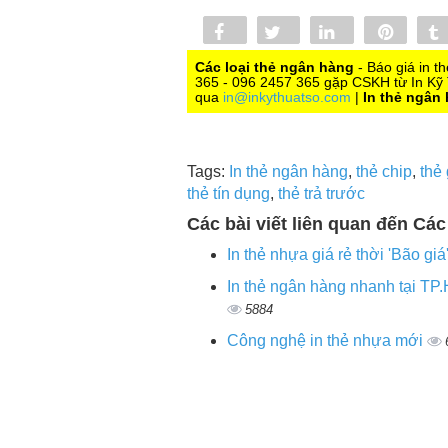
Share
Tweet
Share
Pin
0
Các loại thẻ ngân hàng
- Báo giá in t
365 - 096 2457 365 gặp CSKH từ In Kỹ 
qua
in@inkythuatso.com
|
In thẻ ngân
Tags:
In thẻ ngân hàng
,
thẻ chip
,
thẻ
thẻ tín dụng
,
thẻ trả trước
Các bài viết liên quan đến Các
In thẻ nhựa giá rẻ thời 'Bão giá
In thẻ ngân hàng nhanh tại T
5884
Công nghệ in thẻ nhựa mới