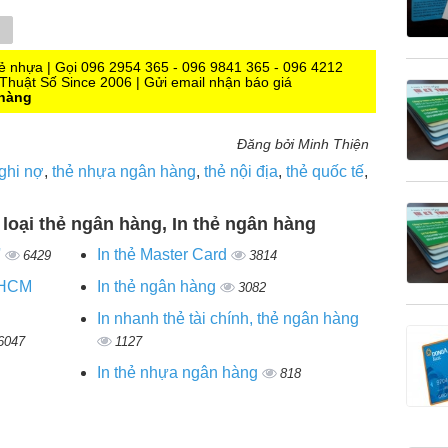
Tumblr
hẻ nhựa | Gọi 096 2954 365 - 096 9841 365 - 096 4212
Thuật Số Since 2006 | Gửi email nhận báo giá
 hàng
Đăng bởi Minh Thiện
 ghi nợ
,
thẻ nhựa ngân hàng
,
thẻ nội địa
,
thẻ quốc tế
,
 loại thẻ ngân hàng, In thẻ ngân hàng
'
In thẻ Master Card
6429
3814
P.HCM
In thẻ ngân hàng
3082
In nhanh thẻ tài chính, thẻ ngân hàng
6047
1127
In thẻ nhựa ngân hàng
818