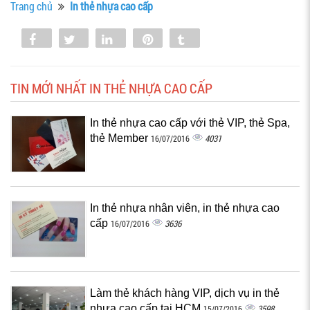
Trang chủ
In thẻ nhựa cao cấp
Share
Tweet
Share
Pin
Tumblr
0
TIN MỚI NHẤT IN THẺ NHỰA CAO CẤP
In thẻ nhựa cao cấp với thẻ VIP, thẻ Spa,
thẻ Member
4031
16/07/2016
In thẻ nhựa nhân viên, in thẻ nhựa cao
cấp
3636
16/07/2016
Làm thẻ khách hàng VIP, dịch vụ in thẻ
nhựa cao cấp tại HCM
3598
15/07/2016