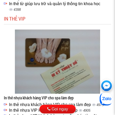
In thẻ từ giúp lưu trữ và quản lý thông tin khoa học
4398
IN THẺ VIP
Ch
với
In thẻ nhựa khách hàng VIP cho spa làm đẹp
htt
In thẻ nhựa khách hàng VIP cho spa làm đẹp
4975
Gọi ngay
In thẻ nhựa VIP khách hàng cho shop
4905