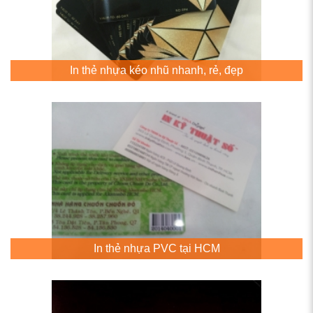
In thẻ nhựa kéo nhũ nhanh, rẻ, đẹp
In thẻ nhựa PVC tại HCM