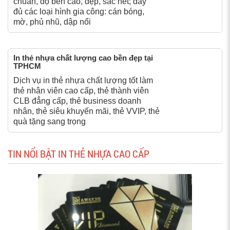
chuẩn, độ bền cao, đẹp, sắc nét; đầy
đủ các loại hình gia công: cán bóng,
mờ, phủ nhũ, dập nổi
In thẻ nhựa chất lượng cao bền đẹp tại
TPHCM
Dịch vụ in thẻ nhựa chất lượng tốt làm
thẻ nhân viên cao cấp, thẻ thành viên
CLB đẳng cấp, thẻ business doanh
nhân, thẻ siêu khuyến mãi, thẻ VVIP, thẻ
quà tặng sang trọng
TIN NỔI BẬT IN THẺ NHỰA CAO CẤP