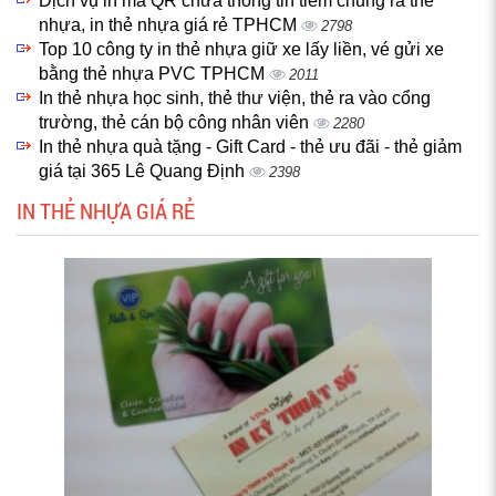
Dịch vụ in mã QR chứa thông tin tiêm chủng ra thẻ
nhựa, in thẻ nhựa giá rẻ TPHCM
2798
Top 10 công ty in thẻ nhựa giữ xe lấy liền, vé gửi xe
bằng thẻ nhựa PVC TPHCM
2011
In thẻ nhựa học sinh, thẻ thư viện, thẻ ra vào cổng
trường, thẻ cán bộ công nhân viên
2280
In thẻ nhựa quà tặng - Gift Card - thẻ ưu đãi - thẻ giảm
giá tại 365 Lê Quang Định
2398
IN THẺ NHỰA GIÁ RẺ