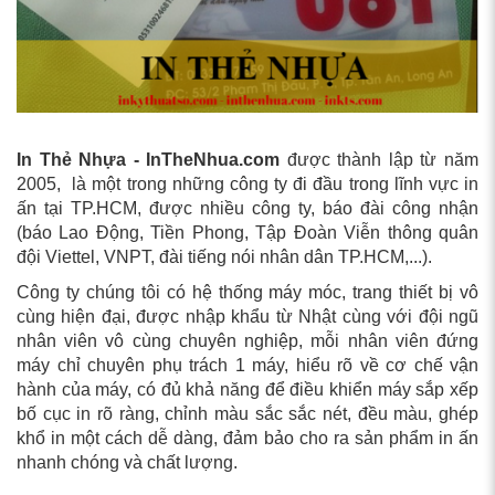
In Thẻ Nhựa - InTheNhua.com
được thành lập từ năm
2005, là một trong những công ty đi đầu trong lĩnh vực in
ấn tại TP.HCM, được nhiều công ty, báo đài công nhận
(báo Lao Động, Tiền Phong, Tập Đoàn Viễn thông quân
đội Viettel, VNPT, đài tiếng nói nhân dân TP.HCM,...).
Công ty chúng tôi có hệ thống máy móc, trang thiết bị vô
cùng hiện đại, được nhập khẩu từ Nhật cùng với đội ngũ
nhân viên vô cùng chuyên nghiệp, mỗi nhân viên đứng
máy chỉ chuyên phụ trách 1 máy, hiểu rõ về cơ chế vận
hành của máy, có đủ khả năng để điều khiển máy sắp xếp
bố cục in rõ ràng, chỉnh màu sắc sắc nét, đều màu, ghép
khổ in một cách dễ dàng, đảm bảo cho ra sản phẩm in ấn
nhanh chóng và chất lượng.