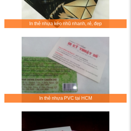
In thẻ nhựa kéo nhũ nhanh, rẻ, đẹp
In thẻ nhựa PVC tại HCM