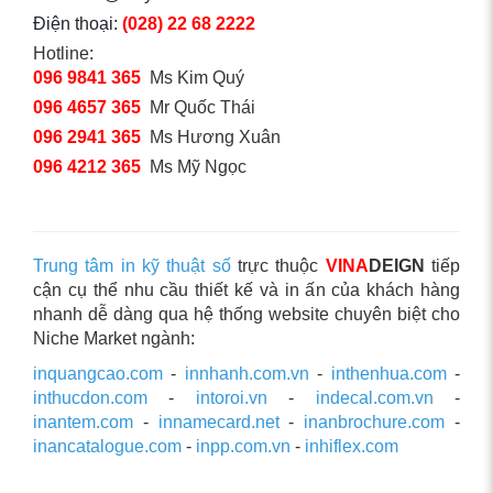
Điện thoại:
(028) 22 68 2222
Hotline:
096 9841 365
Ms Kim Quý
096 4657 365
Mr Quốc Thái
096 2941 365
Ms Hương Xuân
096 4212 365
Ms Mỹ Ngọc
Trung tâm in kỹ thuật số
trực thuộc
VINA
DEIGN
tiếp
cận cụ thể nhu cầu thiết kế và in ấn của khách hàng
nhanh dễ dàng qua hệ thống website chuyên biệt cho
Niche Market ngành:
inquangcao.com
-
innhanh.com.vn
-
inthenhua.com
-
inthucdon.com
-
intoroi.vn
-
indecal.com.vn
-
inantem.com
-
innamecard.net
-
inanbrochure.com
-
inancatalogue.com
-
inpp.com.vn
-
inhiflex.com