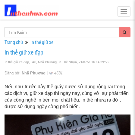
Togg
navig
Trang chủ
In thẻ giữ xe
In thẻ giữ xe đạp
In thẻ giữ xe đạp, 340, Nhã Phương, In Thẻ Nhựa
, 21/07/2016 14:39:56
Đăng bởi
Nhã Phương
|
4631
Nếu như trước đây thẻ giấy được sử dụng rộng rãi trong
các dịch vụ giữ xe đạp thì ngày nay, cùng với sự phát triển
của công nghệ in trên mọi chất liệu, in thẻ nhựa ra đời,
được sử dụng ngày càng phổ biến.