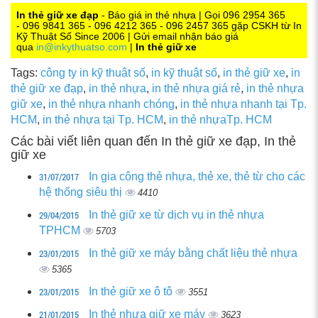
0
In thẻ giữ xe đạp
- Báo giá in thẻ nhựa | Gọi 096 2954 365
- 096 9841 365 - 096 4212 365 - 096 2457 365 gặp CSKH từ In
Kỹ Thuật Số Since 2006 | Gửi email nhận báo giá
qua
in@inkythuatso.com
|
In thẻ giữ xe
Tags:
công ty in kỹ thuật số
,
in kỹ thuật số
,
in thẻ giữ xe
,
in
thẻ giữ xe đạp
,
in thẻ nhựa
,
in thẻ nhựa giá rẻ
,
in thẻ nhựa
giữ xe
,
in thẻ nhựa nhanh chóng
,
in thẻ nhựa nhanh tại Tp.
HCM
,
in thẻ nhựa tại Tp. HCM
,
in thẻ nhựaTp. HCM
Các bài viết liên quan đến In thẻ giữ xe đạp, In thẻ
giữ xe
31/07/2017
In gia công thẻ nhựa, thẻ xe, thẻ từ cho các
hệ thống siêu thị
4410
29/04/2015
In thẻ giữ xe từ dịch vụ in thẻ nhựa
TPHCM
5703
23/01/2015
In thẻ giữ xe máy bằng chất liệu thẻ nhựa
5365
23/01/2015
In thẻ giữ xe ô tô
3551
21/01/2015
In thẻ nhựa giữ xe máy
3623