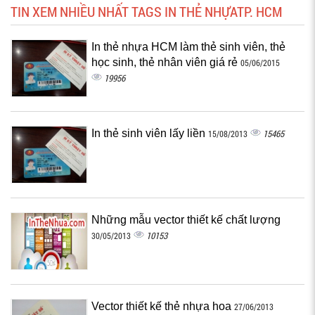
TIN XEM NHIỀU NHẤT TAGS IN THẺ NHỰATP. HCM
In thẻ nhựa HCM làm thẻ sinh viên, thẻ
học sinh, thẻ nhân viên giá rẻ
05/06/2015
19956
In thẻ sinh viên lấy liền
15465
15/08/2013
Những mẫu vector thiết kế chất lượng
10153
30/05/2013
Vector thiết kế thẻ nhựa hoa
27/06/2013