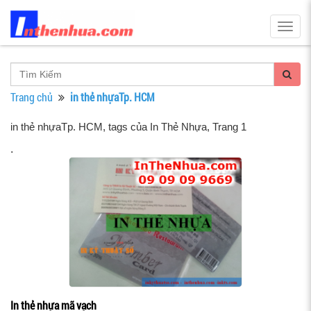
Togg
navig
Trang chủ
in thẻ nhựaTp. HCM
in thẻ nhựaTp. HCM, tags của In Thẻ Nhựa
, Trang 1
.
In thẻ nhựa mã vạch