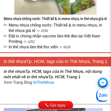
Menu nhựa chống nước: Thiết kế & in menu nhựa, in thẻ nhựa giá rẻ
Menu nhựa chống nước: Thiết kế & in menu nhựa, in
thẻ nhựa giá rẻ
2036
Đặt in chứng nhận vaccine làm thẻ đeo tại Việt Nam
Printing
2252
In thẻ nhựa làm thẻ thư viện
6639
in thẻ nhựaTp. HCM, tags của In Thẻ Nhựa, Trang 1
in thẻ nhựaTp. HCM, tags của In Thẻ Nhựa, nội dung
mới nhất về in thẻ nhựaTp. HCM, Trang 1
Ch
Xem Trang Blog
InTheNhua
với
htt
Gọi ngay