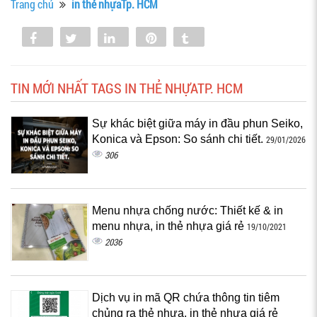
Trang chủ
in thẻ nhựaTp. HCM
Share
Tweet
Share
Pin
Tumblr
0
TIN MỚI NHẤT TAGS IN THẺ NHỰATP. HCM
Sự khác biệt giữa máy in đầu phun Seiko,
Konica và Epson: So sánh chi tiết.
29/01/2026
306
Menu nhựa chống nước: Thiết kế & in
menu nhựa, in thẻ nhựa giá rẻ
19/10/2021
2036
Dịch vụ in mã QR chứa thông tin tiêm
chủng ra thẻ nhựa, in thẻ nhựa giá rẻ