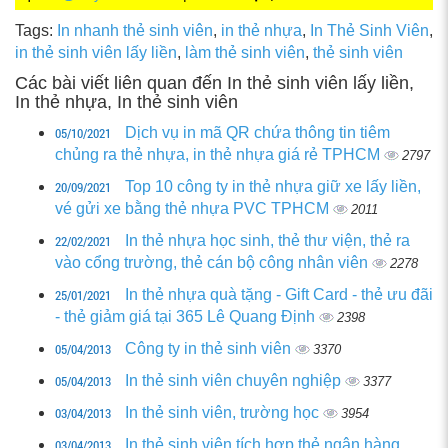
Tags:
In nhanh thẻ sinh viên
,
in thẻ nhựa
,
In Thẻ Sinh Viên
,
in thẻ sinh viên lấy liền
,
làm thẻ sinh viên
,
thẻ sinh viên
Các bài viết liên quan đến In thẻ sinh viên lấy liền,
In thẻ nhựa, In thẻ sinh viên
05/10/2021
Dịch vụ in mã QR chứa thông tin tiêm
chủng ra thẻ nhựa, in thẻ nhựa giá rẻ TPHCM
2797
20/09/2021
Top 10 công ty in thẻ nhựa giữ xe lấy liền,
vé gửi xe bằng thẻ nhựa PVC TPHCM
2011
22/02/2021
In thẻ nhựa học sinh, thẻ thư viện, thẻ ra
vào cổng trường, thẻ cán bộ công nhân viên
2278
25/01/2021
In thẻ nhựa quà tặng - Gift Card - thẻ ưu đãi
- thẻ giảm giá tại 365 Lê Quang Định
2398
05/04/2013
Công ty in thẻ sinh viên
3370
05/04/2013
In thẻ sinh viên chuyên nghiệp
3377
03/04/2013
In thẻ sinh viên, trường học
3954
03/04/2013
In thẻ sinh viên tích hợp thẻ ngân hàng