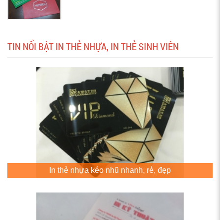
TIN NỔI BẬT IN THẺ NHỰA, IN THẺ SINH VIÊN
In thẻ nhựa kéo nhũ nhanh, rẻ, đẹp