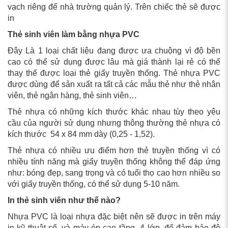
vạch riêng để nhà trường quản lý. Trên chiếc thẻ sẽ được
in
Thẻ sinh viên làm bằng nhựa PVC
Đây Là 1 loại chất liệu đang được ưa chuộng vì độ bền
cao có thể sử dụng được lâu mà giá thành lại rẻ có thể
thay thế được loại thẻ giấy truyền thống. Thẻ nhựa PVC
được dùng để sản xuất ra tất cả các mẫu thẻ như thẻ nhân
viên, thẻ ngân hàng, thẻ sinh viên…
Thẻ nhựa có những kích thước khác nhau tùy theo yêu
cầu của người sử dụng nhưng thông thường thẻ nhựa có
kích thước 54 x 84 mm dày (0,25 - 1,52).
Thẻ nhựa có nhiều ưu điểm hơn thẻ truyền thống vì có
nhiều tính năng mà giấy truyền thống không thể đáp ứng
như: bóng đẹp, sang trọng và có tuổi thọ cao hơn nhiều so
với giấy truyền thống, có thể sử dụng 5-10 năm.
In thẻ sinh viên như thế nào?
Nhựa PVC là loại nhựa đặc biệt nên sẽ được in trên máy
in kỹ thuật số, và máy ép cao tầng 4 lớp, để đảm bảo độ