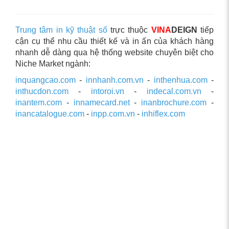
Trung tâm in kỹ thuật số
trực thuộc
VINA
DEIGN
tiếp
cận cụ thể nhu cầu thiết kế và in ấn của khách hàng
nhanh dễ dàng qua hệ thống website chuyên biệt cho
Niche Market ngành:
inquangcao.com
-
innhanh.com.vn
-
inthenhua.com
-
inthucdon.com
-
intoroi.vn
-
indecal.com.vn
-
inantem.com
-
innamecard.net
-
inanbrochure.com
-
inancatalogue.com
-
inpp.com.vn
-
inhiflex.com