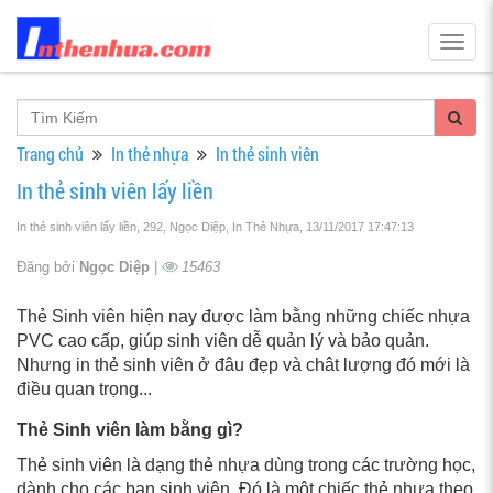
Togg
navig
Trang chủ
In thẻ nhựa
In thẻ sinh viên
In thẻ sinh viên lấy liền
In thẻ sinh viên lấy liền, 292, Ngọc Diệp, In Thẻ Nhựa
, 13/11/2017 17:47:13
Đăng bởi
Ngọc Diệp
|
15463
Thẻ Sinh viên hiện nay được làm bằng những chiếc nhựa
PVC cao cấp, giúp sinh viên dễ quản lý và bảo quản.
Nhưng in thẻ sinh viên ở đâu đẹp và chât lượng đó mới là
điều quan trọng...
Thẻ Sinh viên làm bằng gì?
Thẻ sinh viên là dạng thẻ nhựa dùng trong các trường học,
dành cho các bạn sinh viên. Đó là một chiếc thẻ nhựa theo