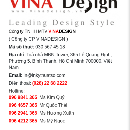
Công ty TNHH MTV
VINA
DESIGN
( Công ty CP VINADESIGN )
Mã số thuế:
030 567 45 18
Địa chỉ:
Toà nhà MBN Tower, 365 Lê Quang Định,
Phường 5, Bình Thạnh, Hồ Chí Minh 700000, Việt
Nam
Email:
in@inkythuatso.com
Điện thoại:
(028) 22 68 2222
Hotline:
096 9841 365
Ms Kim Quý
096 4657 365
Mr Quốc Thái
096 2941 365
Ms Hương Xuân
096 4212 365
Ms Mỹ Ngọc