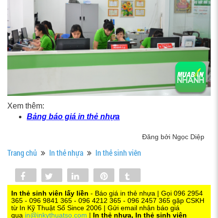
Xem thêm:
Bảng báo giá in thẻ nhựa
Đăng bởi Ngọc Diệp
Trang chủ
In thẻ nhựa
In thẻ sinh viên
Share
Tweet
Share
Pin
Tumblr
0
In thẻ sinh viên lấy liền
- Báo giá in thẻ nhựa | Gọi 096 2954
365 - 096 9841 365 - 096 4212 365 - 096 2457 365 gặp CSKH
từ In Kỹ Thuật Số Since 2006 | Gửi email nhận báo giá
qua
in@inkythuatso.com
|
In thẻ nhựa, In thẻ sinh viên