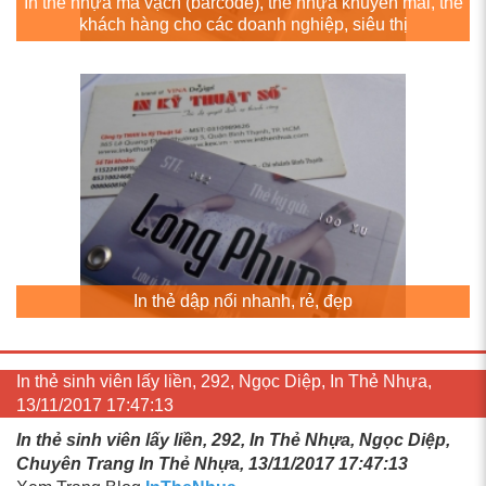
In thẻ nhựa mã vạch (barcode), thẻ nhựa khuyến mãi, thẻ
khách hàng cho các doanh nghiệp, siêu thị
In thẻ dập nổi nhanh, rẻ, đẹp
In thẻ sinh viên lấy liền, 292, Ngọc Diệp, In Thẻ Nhựa,
13/11/2017 17:47:13
In thẻ sinh viên lấy liền, 292, In Thẻ Nhựa, Ngọc Diệp,
Chuyên Trang In Thẻ Nhựa, 13/11/2017 17:47:13