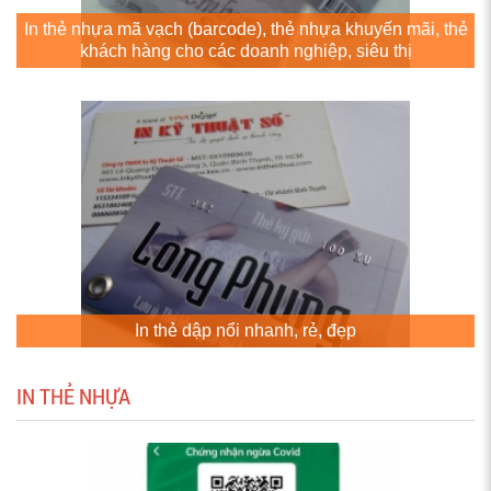
In thẻ nhựa mã vạch (barcode), thẻ nhựa khuyến mãi, thẻ
khách hàng cho các doanh nghiệp, siêu thị
In thẻ dập nổi nhanh, rẻ, đẹp
IN THẺ NHỰA