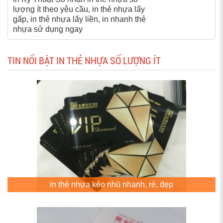
lượng ít theo yêu cầu, in thẻ nhựa lấy
gấp, in thẻ nhựa lấy liền, in nhanh thẻ
nhựa sử dụng ngay
TIN NỔI BẬT IN THẺ NHỰA SỐ LƯỢNG ÍT
In thẻ nhựa kéo nhũ nhanh, rẻ, đẹp