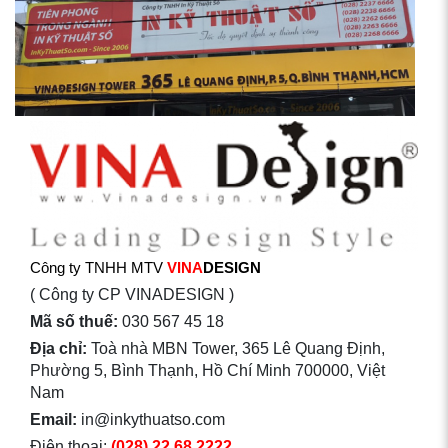
Công ty TNHH MTV
VINA
DESIGN
( Công ty CP VINADESIGN )
Mã số thuế:
030 567 45 18
Địa chỉ:
Toà nhà MBN Tower, 365 Lê Quang Định,
Phường 5, Bình Thạnh, Hồ Chí Minh 700000, Việt
Nam
Email:
in@inkythuatso.com
Điện thoại:
(028) 22 68 2222