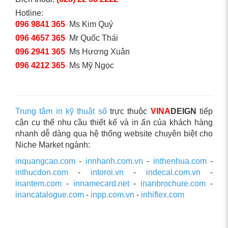
Hotline:
096 9841 365
Ms Kim Quý
096 4657 365
Mr Quốc Thái
096 2941 365
Ms Hương Xuân
096 4212 365
Ms Mỹ Ngọc
Trung tâm in kỹ thuật số
trực thuộc
VINA
DEIGN
tiếp
cận cụ thể nhu cầu thiết kế và in ấn của khách hàng
nhanh dễ dàng qua hệ thống website chuyên biệt cho
Niche Market ngành:
inquangcao.com
-
innhanh.com.vn
-
inthenhua.com
-
inthucdon.com
-
intoroi.vn
-
indecal.com.vn
-
inantem.com
-
innamecard.net
-
inanbrochure.com
-
inancatalogue.com
-
inpp.com.vn
-
inhiflex.com