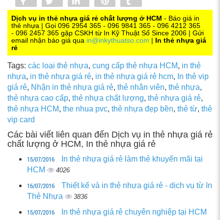
Share
Tweet
Share
Pin
Tumblr
0
Dịch vụ in thẻ nhựa giá rẻ chất lượng ở HCM
- Báo giá in
thẻ nhựa | Gọi 096 2954 365 - 096 9841 365 - 096 4212 365
- 096 2457 365 gặp CSKH từ In Kỹ Thuật Số Since 2006 | Gửi
email nhận báo giá qua
in@inkythuatso.com
|
In thẻ nhựa giá
rẻ
Tags:
các loại thẻ nhựa
,
cung cấp thẻ nhựa HCM
,
in thẻ
nhựa
,
in thẻ nhựa giá rẻ
,
in thẻ nhựa giá rẻ hcm
,
In thẻ vip
giá rẻ
,
Nhận in thẻ nhựa giá rẻ
,
thẻ nhân viên
,
thẻ nhựa
,
thẻ nhựa cao cấp
,
thẻ nhựa chất lượng
,
thẻ nhựa giá rẻ
,
thẻ nhựa HCM
,
the nhua pvc
,
thẻ nhựa đẹp bền
,
thẻ từ
,
thẻ
vip card
Các bài viết liên quan đến Dịch vụ in thẻ nhựa giá rẻ
chất lượng ở HCM, In thẻ nhựa giá rẻ
15/07/2016
In thẻ nhựa giá rẻ làm thẻ khuyến mãi tại
HCM
4026
16/07/2016
Thiết kế và in thẻ nhựa giá rẻ - dịch vụ từ In
Thẻ Nhựa
3836
15/07/2016
In thẻ nhựa giá rẻ chuyên nghiệp tại HCM