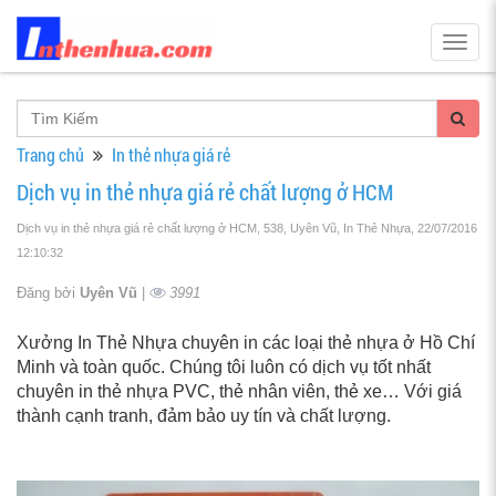
Togg
navig
Trang chủ
In thẻ nhựa giá rẻ
Dịch vụ in thẻ nhựa giá rẻ chất lượng ở HCM
Dịch vụ in thẻ nhựa giá rẻ chất lượng ở HCM, 538, Uyên Vũ, In Thẻ Nhựa
, 22/07/2016
12:10:32
Đăng bởi
Uyên Vũ
|
3991
Xưởng In Thẻ Nhựa chuyên in các loại thẻ nhựa ở Hồ Chí
Minh và toàn quốc. Chúng tôi luôn có dịch vụ tốt nhất
chuyên in thẻ nhựa PVC, thẻ nhân viên, thẻ xe… Với giá
thành cạnh tranh, đảm bảo uy tín và chất lượng.