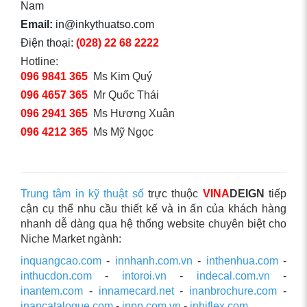
Nam
Email:
in@inkythuatso.com
Điện thoại:
(028) 22 68 2222
Hotline:
096 9841 365
Ms Kim Quý
096 4657 365
Mr Quốc Thái
096 2941 365
Ms Hương Xuân
096 4212 365
Ms Mỹ Ngọc
Trung tâm in kỹ thuật số
trực thuộc
VINA
DEIGN
tiếp
cận cụ thể nhu cầu thiết kế và in ấn của khách hàng
nhanh dễ dàng qua hệ thống website chuyên biệt cho
Niche Market ngành:
inquangcao.com
-
innhanh.com.vn
-
inthenhua.com
-
inthucdon.com
-
intoroi.vn
-
indecal.com.vn
-
inantem.com
-
innamecard.net
-
inanbrochure.com
-
inancatalogue.com
-
inpp.com.vn
-
inhiflex.com