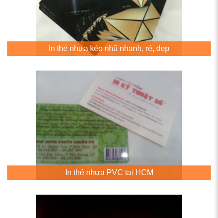
In thẻ nhựa kéo nhũ nhanh, rẻ, đẹp
In thẻ nhựa PVC tại HCM