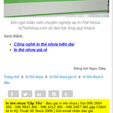
Đội ngũ nhân viên chuyên nghiệp tại In Thẻ Nhựa -
InTheNhua.com sẽ làm hài lòng quý khách
Xem thêm:
Công nghệ in thẻ nhựa hiện đại
In thẻ nhựa giá rẻ
Đăng bởi Ngọc Diệp
Trang chủ
In thẻ nhựa
In thẻ nhựa giá rẻ
In thẻ nhựa ở
đâu
Share
Tweet
Share
Pin
Tumblr
0
In thẻ nhựa 'Cấp Tốc'
- Báo giá in thẻ nhựa | Gọi 096 2954
365 - 096 9841 365 - 096 4212 365 - 096 2457 365 gặp CSKH
từ In Kỹ Thuật Số Since 2006 | Gửi email nhận báo giá