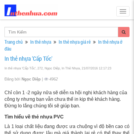
Togg
navig
Trang chủ
In thẻ nhựa
In thẻ nhựa giá rẻ
In thẻ nhựa ở
đâu
In thẻ nhựa 'Cấp Tốc'
In thẻ nhựa 'Cấp Tốc', 272, Ngọc Diệp, In Thẻ Nhựa
, 21/07/2016 12:17:23
Đăng bởi
Ngọc Diệp
|
4962
Chỉ còn 1 -2 ngày nữa sẽ diễn ra hội nghị khách hàng của
công ty nhưng bạn vẫn chưa thể in kịp thẻ khách hàng.
Đừng lo lắng chúng tôi sẽ giúp bạn.
Tìm hiểu về thẻ nhựa PVC
Là 1 loại chất liệu đang được ưa chuộng vì độ bền cao có
thể sử dụng được lâu mà giá thành lại rẻ có thể thay thế