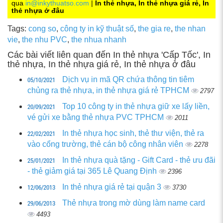
qua
in@inkythuatso.com
|
In thẻ nhựa, In thẻ nhựa giá rẻ, In
thẻ nhựa ở đâu
Tags:
cong so
,
công ty in kỹ thuật số
,
the gia re
,
the nhan
vie
,
the nhu PVC
,
the nhua nhanh
Các bài viết liên quan đến In thẻ nhựa 'Cấp Tốc', In
thẻ nhựa, In thẻ nhựa giá rẻ, In thẻ nhựa ở đâu
05/10/2021
Dịch vụ in mã QR chứa thông tin tiêm
chủng ra thẻ nhựa, in thẻ nhựa giá rẻ TPHCM
2797
20/09/2021
Top 10 công ty in thẻ nhựa giữ xe lấy liền,
vé gửi xe bằng thẻ nhựa PVC TPHCM
2011
22/02/2021
In thẻ nhựa học sinh, thẻ thư viện, thẻ ra
vào cổng trường, thẻ cán bộ công nhân viên
2278
25/01/2021
In thẻ nhựa quà tặng - Gift Card - thẻ ưu đãi
- thẻ giảm giá tại 365 Lê Quang Định
2396
12/06/2013
In thẻ nhựa giá rẻ tại quận 3
3730
29/06/2013
Thẻ nhựa trong mờ dùng làm name card
4493