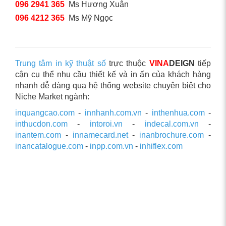
096 2941 365
Ms Hương Xuân
096 4212 365
Ms Mỹ Ngọc
Trung tâm in kỹ thuật số
trực thuộc
VINA
DEIGN
tiếp
cận cụ thể nhu cầu thiết kế và in ấn của khách hàng
nhanh dễ dàng qua hệ thống website chuyên biệt cho
Niche Market ngành:
inquangcao.com
-
innhanh.com.vn
-
inthenhua.com
-
inthucdon.com
-
intoroi.vn
-
indecal.com.vn
-
inantem.com
-
innamecard.net
-
inanbrochure.com
-
inancatalogue.com
-
inpp.com.vn
-
inhiflex.com