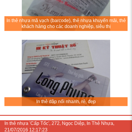
In thẻ nhựa mã vạch (barcode), thẻ nhựa khuyến mãi, thẻ
khách hàng cho các doanh nghiệp, siêu thị
In thẻ dập nổi nhanh, rẻ, đẹp
In thẻ nhựa 'Cấp Tốc', 272, Ngọc Diệp, In Thẻ Nhựa,
21/07/2016 12:17:23