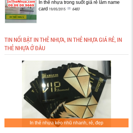
In thẻ nhựa trong suốt giá rẻ làm name
card
6483
19/05/2015
TIN NỔI BẬT IN THẺ NHỰA, IN THẺ NHỰA GIÁ RẺ, IN
THẺ NHỰA Ở ĐÂU
In thẻ nhựa kéo nhũ nhanh, rẻ, đẹp