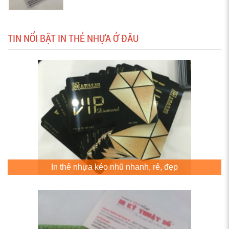
TIN NỔI BẬT IN THẺ NHỰA Ở ĐÂU
In thẻ nhựa kéo nhũ nhanh, rẻ, đẹp