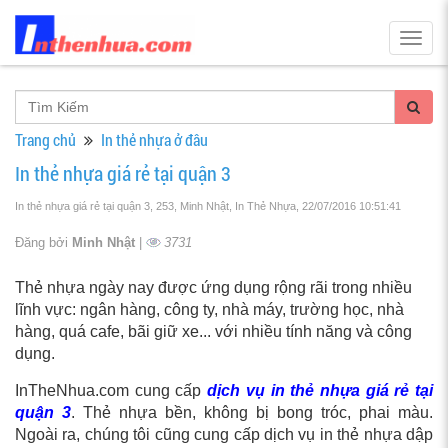
Togg
navig
Trang chủ
In thẻ nhựa ở đâu
In thẻ nhựa giá rẻ tại quận 3
In thẻ nhựa giá rẻ tại quận 3, 253, Minh Nhật, In Thẻ Nhựa
, 22/07/2016 10:51:41
Đăng bởi
Minh Nhật
|
3731
Thẻ nhựa ngày nay được ứng dụng rộng rãi trong nhiều
lĩnh vực: ngân hàng, công ty, nhà máy, trường học, nhà
hàng, quá cafe, bãi giữ xe... với nhiều tính năng và công
dụng.
InTheNhua.com cung cấp
dịch vụ in thẻ nhựa giá rẻ tại
quận 3
. Thẻ nhựa bền, không bị bong tróc, phai màu.
Ngoài ra, chúng tôi cũng cung cấp dịch vụ in thẻ nhựa dập