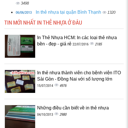
3498
06/06/2013
In thẻ nhựa tại quận Bình Thạnh
1320
TIN MỚI NHẤT IN THẺ NHỰA Ở ĐÂU
In Thẻ Nhựa HCM: In các loại thẻ nhựa
bền - đẹp - giá rẻ
2185
22/07/2016
In thẻ nhựa thành viên cho bệnh viện ITO
Sài Gòn - Đồng Nai với số lượng lớn
4976
15/07/2014
Những điều cần biết về in thẻ nhựa
2980
04/10/2013