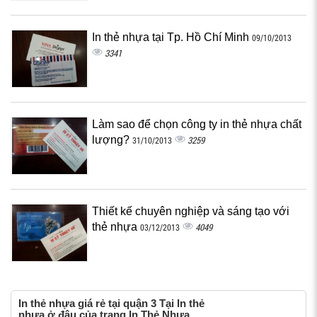
In thẻ nhựa tại Tp. Hồ Chí Minh
09/10/2013
3341
Làm sao để chọn công ty in thẻ nhựa chất
lượng?
3259
31/10/2013
Thiết kế chuyên nghiệp và sáng tạo với
thẻ nhựa
4049
03/12/2013
In thẻ nhựa giá rẻ tại quận 3 Tại In thẻ
nhựa ở đâu của trang In Thẻ Nhựa,