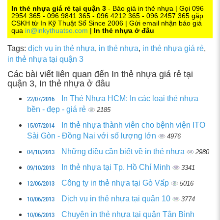
0
In thẻ nhựa giá rẻ tại quận 3
- Báo giá in thẻ nhựa | Gọi 096
2954 365 - 096 9841 365 - 096 4212 365 - 096 2457 365 gặp
CSKH từ In Kỹ Thuật Số Since 2006 | Gửi email nhận báo giá
qua
in@inkythuatso.com
|
In thẻ nhựa ở đâu
Tags:
dịch vụ in thẻ nhựa
,
in thẻ nhựa
,
in thẻ nhựa giá rẻ
,
in thẻ nhựa tại quận 3
Các bài viết liên quan đến In thẻ nhựa giá rẻ tại
quận 3, In thẻ nhựa ở đâu
22/07/2016
In Thẻ Nhựa HCM: In các loại thẻ nhựa
bền - đẹp - giá rẻ
2185
15/07/2014
In thẻ nhựa thành viên cho bệnh viện ITO
Sài Gòn - Đồng Nai với số lượng lớn
4976
04/10/2013
Những điều cần biết về in thẻ nhựa
2980
09/10/2013
In thẻ nhựa tại Tp. Hồ Chí Minh
3341
12/06/2013
Công ty in thẻ nhựa tại Gò Vấp
5016
10/06/2013
Dịch vụ in thẻ nhựa tại quận 10
3774
10/06/2013
Chuyên in thẻ nhựa tại quận Tân Bình