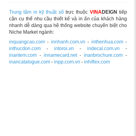
Trung tâm in kỹ thuật số
trực thuộc
VINA
DEIGN
tiếp
cận cụ thể nhu cầu thiết kế và in ấn của khách hàng
nhanh dễ dàng qua hệ thống website chuyên biệt cho
Niche Market ngành:
inquangcao.com
-
innhanh.com.vn
-
inthenhua.com
-
inthucdon.com
-
intoroi.vn
-
indecal.com.vn
-
inantem.com
-
innamecard.net
-
inanbrochure.com
-
inancatalogue.com
-
inpp.com.vn
-
inhiflex.com