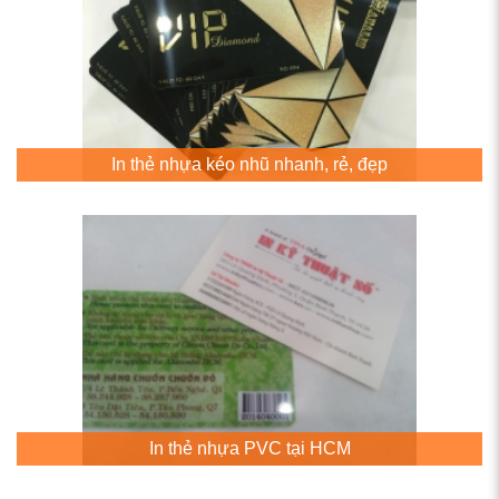
In thẻ nhựa kéo nhũ nhanh, rẻ, đẹp
In thẻ nhựa PVC tại HCM