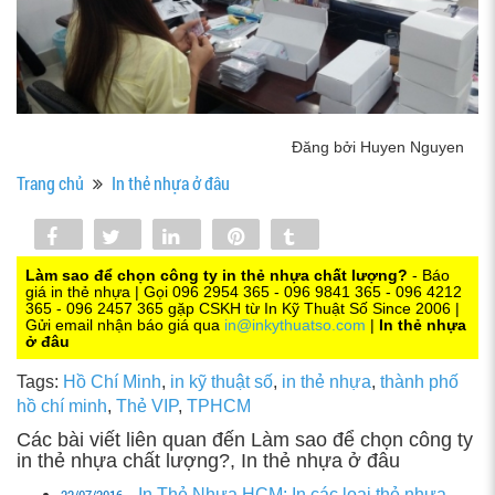
Đăng bởi Huyen Nguyen
Trang chủ
In thẻ nhựa ở đâu
Share
Tweet
Share
Pin
Tumblr
0
Làm sao để chọn công ty in thẻ nhựa chất lượng?
- Báo
giá in thẻ nhựa | Gọi 096 2954 365 - 096 9841 365 - 096 4212
365 - 096 2457 365 gặp CSKH từ In Kỹ Thuật Số Since 2006 |
Gửi email nhận báo giá qua
in@inkythuatso.com
|
In thẻ nhựa
ở đâu
Tags:
Hồ Chí Minh
,
in kỹ thuật số
,
in thẻ nhựa
,
thành phố
hồ chí minh
,
Thẻ VIP
,
TPHCM
Các bài viết liên quan đến Làm sao để chọn công ty
in thẻ nhựa chất lượng?, In thẻ nhựa ở đâu
22/07/2016
In Thẻ Nhựa HCM: In các loại thẻ nhựa