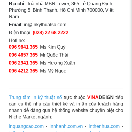
Địa chỉ:
Toà nhà MBN Tower, 365 Lê Quang Định,
Phường 5, Bình Thạnh, Hồ Chí Minh 700000, Việt
Nam
Email:
in@inkythuatso.com
Điện thoại:
(028) 22 68 2222
Hotline:
096 9841 365
Ms Kim Quý
096 4657 365
Mr Quốc Thái
096 2941 365
Ms Hương Xuân
096 4212 365
Ms Mỹ Ngọc
Trung tâm in kỹ thuật số
trực thuộc
VINA
DEIGN
tiếp
cận cụ thể nhu cầu thiết kế và in ấn của khách hàng
nhanh dễ dàng qua hệ thống website chuyên biệt cho
Niche Market ngành:
inquangcao.com
-
innhanh.com.vn
-
inthenhua.com
-