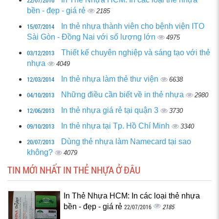
bền - đẹp - giá rẻ
2185
15/07/2014
In thẻ nhựa thành viên cho bệnh viện ITO
Sài Gòn - Đồng Nai với số lượng lớn
4975
03/12/2013
Thiết kế chuyên nghiệp và sáng tạo với thẻ
nhựa
4049
12/03/2014
In thẻ nhựa làm thẻ thư viện
6638
04/10/2013
Những điều cần biết về in thẻ nhựa
2980
12/06/2013
In thẻ nhựa giá rẻ tại quận 3
3730
09/10/2013
In thẻ nhựa tại Tp. Hồ Chí Minh
3340
20/07/2013
Dùng thẻ nhựa làm Namecard tại sao
không?
4079
TIN MỚI NHẤT IN THẺ NHỰA Ở ĐÂU
In Thẻ Nhựa HCM: In các loại thẻ nhựa
bền - đẹp - giá rẻ
2185
22/07/2016