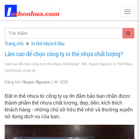
Togg
navig
Trang chủ
In thẻ nhựa ở đâu
Làm sao để chọn công ty in thẻ nhựa chất lượng?
Làm sao để chọn công ty in thẻ nhựa chất lượng?, 300, Huyen Nguyen, In Thẻ Nhựa
,
22/07/2016 10:45:29
Đăng bởi
Huyen Nguyen
|
3259
Đặt in thẻ nhựa từ công ty uy tín đảm bảo bạn nhận được
thành phẩm thẻ nhựa chất lượng, đẹp, bền, kích thích
khách hàng - những chủ sở hữu thẻ nhớ và thường xuyên
sử dụng dịch vụ của bạn.