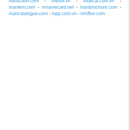
inthucdon.com
-
intoroi.vn
-
indecal.com.vn
-
inantem.com
-
innamecard.net
-
inanbrochure.com
-
inancatalogue.com
-
inpp.com.vn
-
inhiflex.com