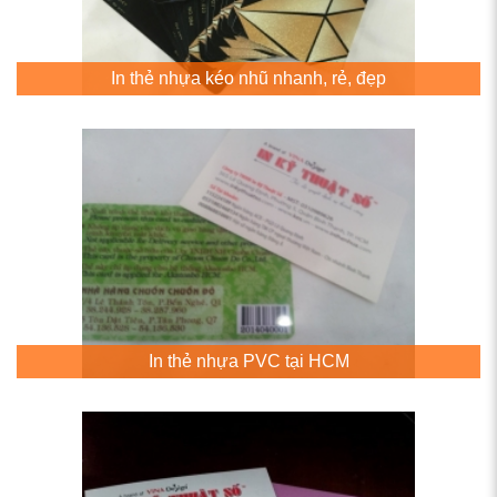
In thẻ nhựa kéo nhũ nhanh, rẻ, đẹp
In thẻ nhựa PVC tại HCM