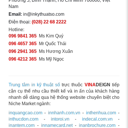
Phường 5, Bình Thạnh, Hồ Chí Minh 700000, Việt
Nam
Email:
in@inkythuatso.com
Điện thoại:
(028) 22 68 2222
Hotline:
096 9841 365
Ms Kim Quý
096 4657 365
Mr Quốc Thái
096 2941 365
Ms Hương Xuân
096 4212 365
Ms Mỹ Ngọc
Trung tâm in kỹ thuật số
trực thuộc
VINA
DEIGN
tiếp
cận cụ thể nhu cầu thiết kế và in ấn của khách hàng
nhanh dễ dàng qua hệ thống website chuyên biệt cho
Niche Market ngành:
inquangcao.com
-
innhanh.com.vn
-
inthenhua.com
-
inthucdon.com
-
intoroi.vn
-
indecal.com.vn
-
inantem.com
-
innamecard.net
-
inanbrochure.com
-