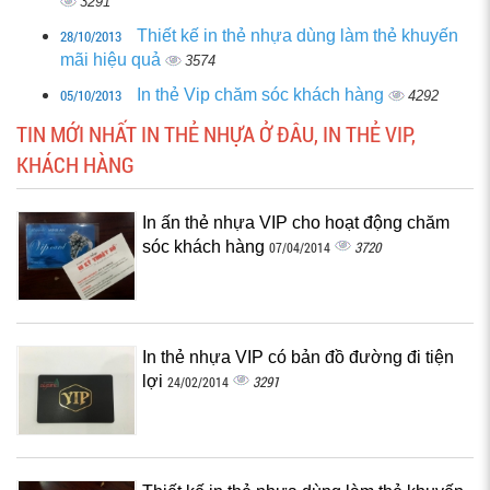
3291
28/10/2013
Thiết kế in thẻ nhựa dùng làm thẻ khuyến
mãi hiệu quả
3574
05/10/2013
In thẻ Vip chăm sóc khách hàng
4292
TIN MỚI NHẤT IN THẺ NHỰA Ở ĐÂU, IN THẺ VIP,
KHÁCH HÀNG
In ấn thẻ nhựa VIP cho hoạt động chăm
sóc khách hàng
3720
07/04/2014
In thẻ nhựa VIP có bản đồ đường đi tiện
lợi
3291
24/02/2014