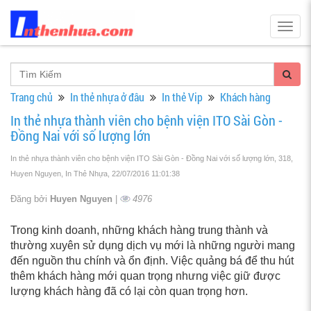
Togg
navig
Trang chủ
In thẻ nhựa ở đâu
In thẻ Vip
Khách hàng
In thẻ nhựa thành viên cho bệnh viện ITO Sài Gòn -
Đồng Nai với số lượng lớn
In thẻ nhựa thành viên cho bệnh viện ITO Sài Gòn - Đồng Nai với số lượng lớn, 318,
Huyen Nguyen, In Thẻ Nhựa
, 22/07/2016 11:01:38
Đăng bởi
Huyen Nguyen
|
4976
Trong kinh doanh, những khách hàng trung thành và
thường xuyên sử dụng dịch vụ mới là những người mang
đến nguồn thu chính và ổn định. Việc quảng bá để thu hút
thêm khách hàng mới quan trọng nhưng việc giữ được
lượng khách hàng đã có lại còn quan trọng hơn.