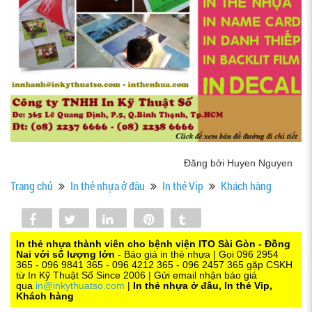
Đăng bởi Huyen Nguyen
Trang chủ
In thẻ nhựa ở đâu
In thẻ Vip
Khách hàng
Share
Tweet
Share
Pin
Tumblr
0
In thẻ nhựa thành viên cho bệnh viện ITO Sài Gòn - Đồng
Nai với số lượng lớn
- Báo giá in thẻ nhựa | Gọi 096 2954
365 - 096 9841 365 - 096 4212 365 - 096 2457 365 gặp CSKH
từ In Kỹ Thuật Số Since 2006 | Gửi email nhận báo giá
qua
in@inkythuatso.com
|
In thẻ nhựa ở đâu, In thẻ Vip,
Khách hàng