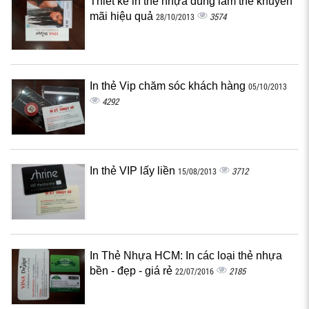
Thiết kế in thẻ nhựa dùng làm thẻ khuyến
mãi hiệu quả
3574
28/10/2013
In thẻ Vip chăm sóc khách hàng
05/10/2013
4292
In thẻ VIP lấy liền
3712
15/08/2013
In Thẻ Nhựa HCM: In các loại thẻ nhựa
bền - đẹp - giá rẻ
2185
22/07/2016