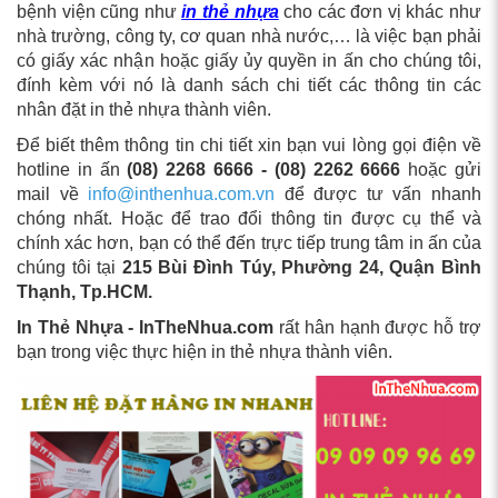
bệnh viện cũng như
in thẻ nhựa
cho các đơn vị khác như
nhà trường, công ty, cơ quan nhà nước,… là việc bạn phải
có giấy xác nhận hoặc giấy ủy quyền in ấn cho chúng tôi,
đính kèm với nó là danh sách chi tiết các thông tin các
nhân đặt in thẻ nhựa thành viên.
Để biết thêm thông tin chi tiết xin bạn vui lòng gọi điện về
hotline in ấn
(08) 2268 6666 - (08) 2262 6666
hoặc gửi
mail về
info@inthenhua.com.vn
để được tư vấn nhanh
chóng nhất. Hoặc để trao đổi thông tin được cụ thể và
chính xác hơn, bạn có thể đến trực tiếp trung tâm in ấn của
chúng tôi tại
215 Bùi Đình Túy, Phường 24, Quận Bình
Thạnh, Tp.HCM.
In Thẻ Nhựa - InTheNhua.com
rất hân hạnh được hỗ trợ
bạn trong việc thực hiện in thẻ nhựa thành viên.