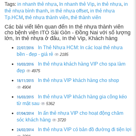
Tags:
in nhanh thẻ nhựa
,
In nhanh thẻ Vip
,
in thẻ nhựa
,
in
thẻ nhựa bình thạnh
,
in thẻ nhựa offset
,
in thẻ nhựa
Tp.HCM
,
thẻ nhựa thành viên
,
thẻ thành viên
Các bài viết liên quan đến In thẻ nhựa thành viên
cho bệnh viện ITO Sài Gòn - Đồng Nai với số lượng
lớn, In thẻ nhựa ở đâu, In thẻ Vip, Khách hàng
22/07/2016
In Thẻ Nhựa HCM: In các loại thẻ nhựa
bền - đẹp - giá rẻ
2185
10/03/2016
In thẻ nhựa khách hàng VIP cho spa làm
đẹp
4975
18/11/2015
In thẻ nhựa VIP khách hàng cho shop
4904
16/03/2015
In thẻ nhựa VIP khách hàng gia công kéo
từ mặt sau
5362
07/04/2014
In ấn thẻ nhựa VIP cho hoạt động chăm
sóc khách hàng
3720
24/02/2014
In thẻ nhựa VIP có bản đồ đường đi tiện lợi