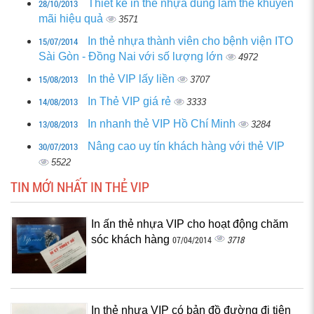
28/10/2013
Thiết kế in thẻ nhựa dùng làm thẻ khuyến
mãi hiệu quả
3571
15/07/2014
In thẻ nhựa thành viên cho bệnh viện ITO
Sài Gòn - Đồng Nai với số lượng lớn
4972
15/08/2013
In thẻ VIP lấy liền
3707
14/08/2013
In Thẻ VIP giá rẻ
3333
13/08/2013
In nhanh thẻ VIP Hồ Chí Minh
3284
30/07/2013
Nâng cao uy tín khách hàng với thẻ VIP
5522
TIN MỚI NHẤT IN THẺ VIP
In ấn thẻ nhựa VIP cho hoạt động chăm
sóc khách hàng
3718
07/04/2014
In thẻ nhựa VIP có bản đồ đường đi tiện