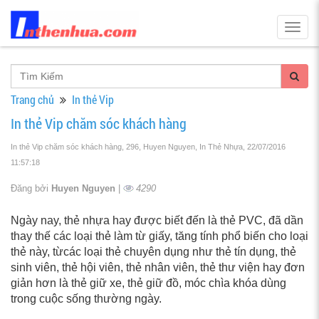
Togg
navig
Trang chủ
In thẻ Vip
In thẻ Vip chăm sóc khách hàng
In thẻ Vip chăm sóc khách hàng, 296, Huyen Nguyen, In Thẻ Nhựa
, 22/07/2016
11:57:18
Đăng bởi
Huyen Nguyen
|
4290
Ngày nay, thẻ nhựa hay được biết đến là thẻ PVC, đã dần
thay thế các loại thẻ làm từ giấy, tăng tính phổ biến cho loại
thẻ này, từcác loại thẻ chuyên dụng như thẻ tín dụng, thẻ
sinh viên, thẻ hội viên, thẻ nhân viên, thẻ thư viện hay đơn
giản hơn là thẻ giữ xe, thẻ giữ đồ, móc chìa khóa dùng
trong cuộc sống thường ngày.