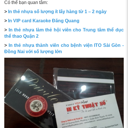
Có thể bạn quan tâm:
>
In thẻ nhựa số lượng ít lấy hàng từ 1 – 2 ngày
>
In VIP card Karaoke Đăng Quang
>
In thẻ nhựa làm thẻ hội viên cho Trung tâm thể dục
thể thao Quận 2
>
In thẻ nhựa thành viên cho bệnh viện ITO Sài Gòn -
Đồng Nai với số lượng lớn