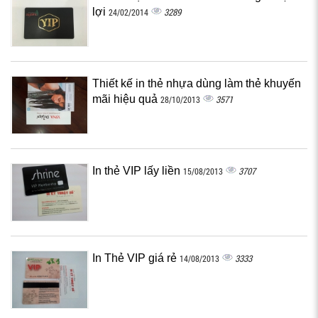
lợi
3289
24/02/2014
Thiết kế in thẻ nhựa dùng làm thẻ khuyến
mãi hiệu quả
3571
28/10/2013
In thẻ VIP lấy liền
3707
15/08/2013
In Thẻ VIP giá rẻ
3333
14/08/2013