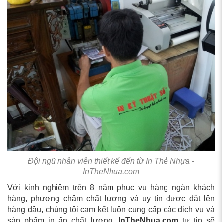
Đội ngũ nhân viên thiết kế đến từ In Thẻ Nhựa -
InTheNhua.com
Với kinh nghiệm trên 8 năm phục vụ hàng ngàn khách
hàng, phương châm chất lượng và uy tín được đặt lên
hàng đầu, chúng tôi cam kết luôn cung cấp các dịch vụ và
sản phẩm in ấn chất lượng,
InTheNhua.com
tự tin sẽ