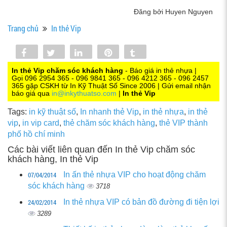
Đăng bởi Huyen Nguyen
Trang chủ
In thẻ Vip
Share
Tweet
Share
Pin
Tumblr
0
In thẻ Vip chăm sóc khách hàng
- Báo giá in thẻ nhựa |
Gọi 096 2954 365 - 096 9841 365 - 096 4212 365 - 096 2457
365 gặp CSKH từ In Kỹ Thuật Số Since 2006 | Gửi email nhận
báo giá qua
in@inkythuatso.com
|
In thẻ Vip
Tags:
in kỹ thuật số
,
In nhanh thẻ Vip
,
in thẻ nhựa
,
in thẻ
vip
,
in vip card
,
thẻ chăm sóc khách hàng
,
thẻ VIP thành
phố hồ chí minh
Các bài viết liên quan đến In thẻ Vip chăm sóc
khách hàng, In thẻ Vip
07/04/2014
In ấn thẻ nhựa VIP cho hoạt động chăm
sóc khách hàng
3718
24/02/2014
In thẻ nhựa VIP có bản đồ đường đi tiện lợi
3289