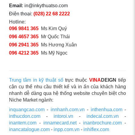
Email:
in@inkythuatso.com
Điện thoại:
(028) 22 68 2222
Hotline:
096 9841 365
Ms Kim Quý
096 4657 365
Mr Quốc Thái
096 2941 365
Ms Hương Xuân
096 4212 365
Ms Mỹ Ngọc
Trung tâm in kỹ thuật số
trực thuộc
VINA
DEIGN
tiếp
cận cụ thể nhu cầu thiết kế và in ấn của khách hàng
nhanh dễ dàng qua hệ thống website chuyên biệt cho
Niche Market ngành:
inquangcao.com
-
innhanh.com.vn
-
inthenhua.com
-
inthucdon.com
-
intoroi.vn
-
indecal.com.vn
-
inantem.com
-
innamecard.net
-
inanbrochure.com
-
inancatalogue.com
-
inpp.com.vn
-
inhiflex.com