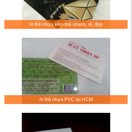
In thẻ nhựa kéo nhũ nhanh, rẻ, đẹp
In thẻ nhựa PVC tại HCM