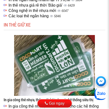
5884
In thẻ nhựa giá rẻ thời 'Bão giá'
6429
Công nghệ in thẻ nhựa mới
6047
Các loại thẻ ngân hàng
5846
IN THẺ GIỮ XE
Ch
với
htt
In gia công thẻ nhựa, thẻ xe, thẻ từ cho các hệ thống siêu thị
Gọi ngay
In gia công thẻ nhựa, thẻ xe, thẻ từ cho các hệ thống