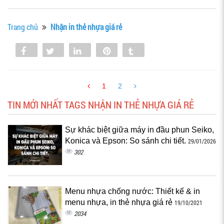
Trang chủ
Nhận in thẻ nhựa giá rẻ
Share
Tweet
Share
Pin
Tumblr
0
1
2
TIN MỚI NHẤT TAGS NHẬN IN THẺ NHỰA GIÁ RẺ
Sự khác biệt giữa máy in đầu phun Seiko,
Konica và Epson: So sánh chi tiết.
29/01/2026
302
Menu nhựa chống nước: Thiết kế & in
menu nhựa, in thẻ nhựa giá rẻ
19/10/2021
2034