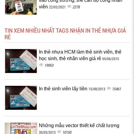
vào cổng trường, thẻ cán bộ công nhân
viên
2278
22/02/2021
TIN XEM NHIỀU NHẤT TAGS NHẬN IN THẺ NHỰA GIÁ
RẺ
In thẻ nhựa HCM làm thẻ sinh viên, thẻ
học sinh, thẻ nhân viên giá rẻ
05/06/2015
19953
In thẻ sinh viên lấy liền
15461
15/08/2013
Những mẫu vector thiết kế chất lượng
10150
30/05/2013