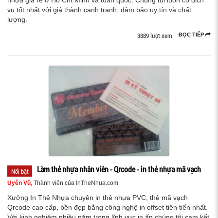
nhựa giá rẻ ở Hồ Chí Minh và toàn quốc. Chúng tôi luôn có dịch
vụ tốt nhất với giá thành cạnh tranh, đảm bảo uy tín và chất
lượng.
3889 lượt xem
ĐỌC TIẾP
Làm thẻ nhựa nhân viên - Qrcode - in thẻ nhựa mã vạch
Nổi bật
Uyên Vũ
, Thành viên của InTheNhua.com
Xưởng In Thẻ Nhựa chuyên in thẻ nhựa PVC, thẻ mã vạch
Qrcode cao cấp, bền đẹp bằng công nghệ in offset tiên tiến nhất.
Với kinh nghiệm nhiều năm trong lĩnh vực in ấn chúng tôi cam kết