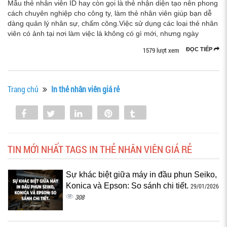
Mẫu thẻ nhân viên ID hay còn gọi là thẻ nhận diện tạo nên phong
cách chuyên nghiệp cho công ty, làm thẻ nhân viên giúp bạn dễ
dàng quản lý nhân sự, chấm công.Việc sử dụng các loại thẻ nhân
viên có ảnh tại nơi làm việc là không có gì mới, nhưng ngày
1579 lượt xem
ĐỌC TIẾP
Trang chủ
In thẻ nhân viên giá rẻ
Share
Tweet
Share
Pin
Tumblr
0
TIN MỚI NHẤT TAGS IN THẺ NHÂN VIÊN GIÁ RẺ
Sự khác biệt giữa máy in đầu phun Seiko,
Konica và Epson: So sánh chi tiết.
29/01/2026
308