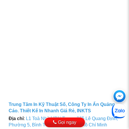
Ch
với
Trung Tâm In Kỹ Thuật Số, Công Ty In Ấn Quảng
Cáo. Thiết Kế In Nhanh Giá Rẻ, INKTS
htt
Địa chỉ
:
L1 Toà Nhà MBN Tower, 365 Lê Quang Định,
Gọi ngay
Phường 5, Bình Thạnh, Thành phố Hồ Chí Minh