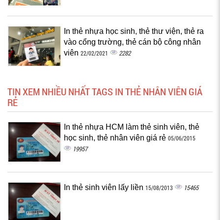
In thẻ nhựa học sinh, thẻ thư viện, thẻ ra
vào cổng trường, thẻ cán bộ công nhân
viên
2282
22/02/2021
TIN XEM NHIỀU NHẤT TAGS IN THẺ NHÂN VIÊN GIÁ
RẺ
In thẻ nhựa HCM làm thẻ sinh viên, thẻ
học sinh, thẻ nhân viên giá rẻ
05/06/2015
19957
In thẻ sinh viên lấy liền
15465
15/08/2013