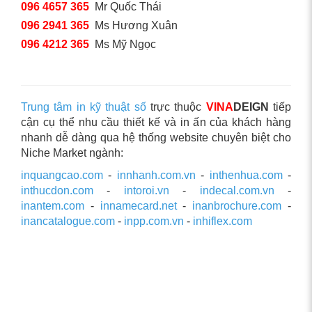
096 4657 365
Mr Quốc Thái
096 2941 365
Ms Hương Xuân
096 4212 365
Ms Mỹ Ngọc
Trung tâm in kỹ thuật số
trực thuộc
VINA
DEIGN
tiếp
cận cụ thể nhu cầu thiết kế và in ấn của khách hàng
nhanh dễ dàng qua hệ thống website chuyên biệt cho
Niche Market ngành:
inquangcao.com
-
innhanh.com.vn
-
inthenhua.com
-
inthucdon.com
-
intoroi.vn
-
indecal.com.vn
-
inantem.com
-
innamecard.net
-
inanbrochure.com
-
inancatalogue.com
-
inpp.com.vn
-
inhiflex.com