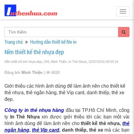
Togg
navig
Trang chủ
Hướng dẫn thiết kế file in
Nền thiết kế thẻ nhựa đẹp
Nền thiết kế thẻ nhựa đẹp, 249, Minh Thiện, In Thẻ Nhựa
, 22/07/2016 09:55:34
Đăng bởi
Minh Thiện
|
6918
Giới thiệu các hình ảnh dùng để làm ảnh nền cho thiết kế
thẻ nhựa, thẻ ngân hàng, thẻ Vip card, danh thiếp, thẻ xe
đẹp.
Công ty in thẻ nhựa hàng
đầu tại TP.Hồ Chí Minh, công
ty
In Thẻ Nhựa
xin được giới thiệu tới các bạn một vài
hình ảnh dùng để làm ảnh nền cho
thiết kế thẻ nhựa,
thẻ
ngân hàng
,
thẻ Vip card
, danh thiếp, thẻ xe
mà các bạn