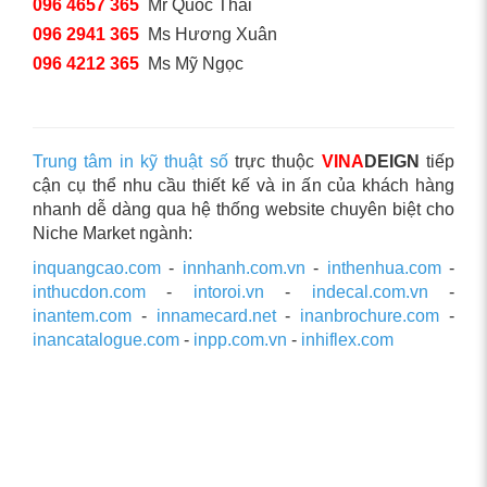
096 4657 365
Mr Quốc Thái
096 2941 365
Ms Hương Xuân
096 4212 365
Ms Mỹ Ngọc
Trung tâm in kỹ thuật số
trực thuộc
VINA
DEIGN
tiếp
cận cụ thể nhu cầu thiết kế và in ấn của khách hàng
nhanh dễ dàng qua hệ thống website chuyên biệt cho
Niche Market ngành:
inquangcao.com
-
innhanh.com.vn
-
inthenhua.com
-
inthucdon.com
-
intoroi.vn
-
indecal.com.vn
-
inantem.com
-
innamecard.net
-
inanbrochure.com
-
inancatalogue.com
-
inpp.com.vn
-
inhiflex.com