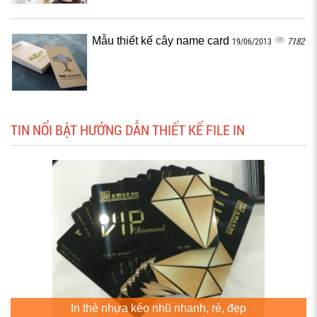
Mẫu thiết kế cây name card
7182
19/06/2013
TIN NỔI BẬT HƯỚNG DẪN THIẾT KẾ FILE IN
In thẻ nhựa kéo nhũ nhanh, rẻ, đẹp