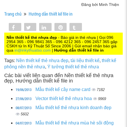
Đăng bởi Minh Thiện
Trang chủ
Hướng dẫn thiết kế file in
Share
Tweet
Share
Pin
Tumblr
0
Nền thiết kế thẻ nhựa đẹp
- Báo giá in thẻ nhựa | Gọi 096
2954 365 - 096 9841 365 - 096 4212 365 - 096 2457 365 gặp
CSKH từ In Kỹ Thuật Số Since 2006 | Gửi email nhận báo giá
qua
in@inkythuatso.com
|
Hướng dẫn thiết kế file in
Tags:
Nền thiết kế thẻ nhựa đẹp
,
tài liệu thiết kế
,
thiết kế
phông nền thẻ nhựa
,
Ý tưởng thiết kế thẻ nhựa
Các bài viết liên quan đến Nền thiết kế thẻ nhựa
đẹp, Hướng dẫn thiết kế file in
19/06/2013
Mẫu thiết kế cây name card
7182
27/06/2013
Vector thiết kế thẻ nhựa hoa
9969
08/07/2013
Mẫu thiết kế thẻ nhựa kinh doanh đẹp
5602
04/07/2013
Mẫu thiết kế thẻ nhựa mùa hè sôi động