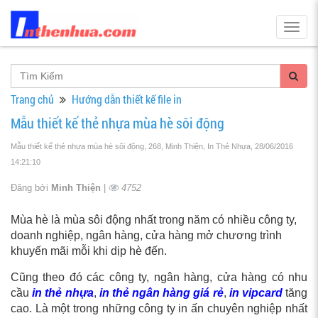
Togg
navig
Trang chủ
Hướng dẫn thiết kế file in
Mẫu thiết kế thẻ nhựa mùa hè sôi động
Mẫu thiết kế thẻ nhựa mùa hè sôi động, 268, Minh Thiện, In Thẻ Nhựa
, 28/06/2016
14:21:10
Đăng bởi
Minh Thiện
|
4752
Mùa hè là mùa sôi động nhất trong năm có nhiều công ty,
doanh nghiệp, ngân hàng, cửa hàng mở chương trình
khuyến mãi mỗi khi dịp hè đến.
Cũng theo đó các công ty, ngân hàng, cửa hàng có nhu
cầu
in thẻ nhựa
,
in thẻ ngân hàng giá rẻ
,
in vipcard
tăng
cao. Là một trong những công ty in ấn chuyên nghiệp nhất