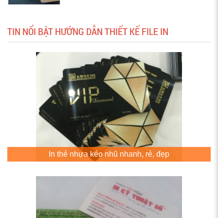
TIN NỔI BẬT HƯỚNG DẪN THIẾT KẾ FILE IN
In thẻ nhựa kéo nhũ nhanh, rẻ, đẹp