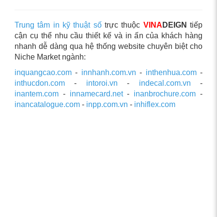
Trung tâm in kỹ thuật số
trực thuộc
VINA
DEIGN
tiếp
cận cụ thể nhu cầu thiết kế và in ấn của khách hàng
nhanh dễ dàng qua hệ thống website chuyên biệt cho
Niche Market ngành:
inquangcao.com
-
innhanh.com.vn
-
inthenhua.com
-
inthucdon.com
-
intoroi.vn
-
indecal.com.vn
-
inantem.com
-
innamecard.net
-
inanbrochure.com
-
inancatalogue.com
-
inpp.com.vn
-
inhiflex.com