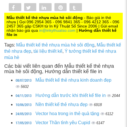
Share
Tweet
Share
Pin
Tumblr
0
Mẫu thiết kế thẻ nhựa mùa hè sôi động
- Báo giá in thẻ
nhựa | Gọi 096 2954 365 - 096 9841 365 - 096 4212 365 - 096
2457 365 gặp CSKH từ In Kỹ Thuật Số Since 2006 | Gửi email
nhận báo giá qua
in@inkythuatso.com
|
Hướng dẫn thiết kế
file in
Tags:
Mẫu thiết kế thẻ nhựa mùa hè sôi động
,
Mẫu thiết kế
thẻ nhựa đẹp
,
tài liệu thiết kế
,
Ý tưởng thiết kế thẻ nhựa
mùa hè
Các bài viết liên quan đến Mẫu thiết kế thẻ nhựa
mùa hè sôi động, Hướng dẫn thiết kế file in
08/07/2013
Mẫu thiết kế thẻ nhựa kinh doanh đẹp
5602
04/11/2013
Hướng dẫn trước khi thiết kế file in
2044
10/06/2013
Nền thiết kế thẻ nhựa đẹp
6918
24/05/2013
Vector hoa trong in thẻ quà tặng
6112
17/05/2013
Vector Thần tình yêu Cupid
6147