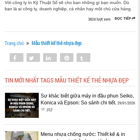
Với công ty In Kỹ Thuật Số sẽ cho bạn những gì bạn muốn. Dù
bạn là ai công ty, doanh nghiệp, cá nhân hay một chủ cửa hàng.
3824 lượt xem
ĐỌC TIẾP
Trang chủ
Mẫu thiết kế thẻ nhựa đẹp
Share
Tweet
Share
Pin
Tumblr
0
TIN MỚI NHẤT TAGS MẪU THIẾT KẾ THẺ NHỰA ĐẸP
Sự khác biệt giữa máy in đầu phun Seiko,
Konica và Epson: So sánh chi tiết.
29/01/2026
312
Menu nhựa chống nước: Thiết kế & in