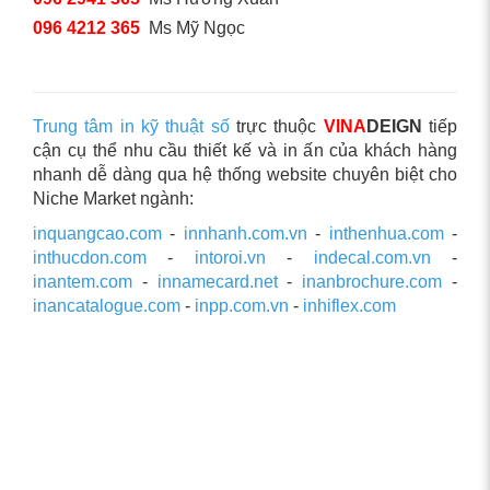
096 4212 365
Ms Mỹ Ngọc
Trung tâm in kỹ thuật số
trực thuộc
VINA
DEIGN
tiếp
cận cụ thể nhu cầu thiết kế và in ấn của khách hàng
nhanh dễ dàng qua hệ thống website chuyên biệt cho
Niche Market ngành:
inquangcao.com
-
innhanh.com.vn
-
inthenhua.com
-
inthucdon.com
-
intoroi.vn
-
indecal.com.vn
-
inantem.com
-
innamecard.net
-
inanbrochure.com
-
inancatalogue.com
-
inpp.com.vn
-
inhiflex.com