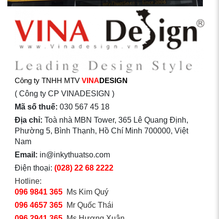
Công ty TNHH MTV
VINA
DESIGN
( Công ty CP VINADESIGN )
Mã số thuế:
030 567 45 18
Địa chỉ:
Toà nhà MBN Tower, 365 Lê Quang Định,
Phường 5, Bình Thạnh, Hồ Chí Minh 700000, Việt
Nam
Email:
in@inkythuatso.com
Điện thoại:
(028) 22 68 2222
Hotline:
096 9841 365
Ms Kim Quý
096 4657 365
Mr Quốc Thái
096 2941 365
Ms Hương Xuân