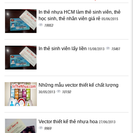
In thẻ nhựa HCM làm thẻ sinh viên, thẻ
học sinh, thẻ nhân viên giá rẻ
05/06/2015
19953
In thẻ sinh viên lấy liền
15461
15/08/2013
Những mẫu vector thiết kế chất lượng
10150
30/05/2013
Vector thiết kế thẻ nhựa hoa
27/06/2013
9969