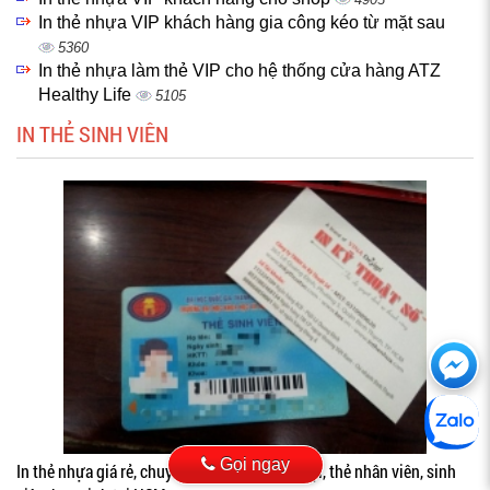
In thẻ nhựa VIP khách hàng gia công kéo từ mặt sau
5360
In thẻ nhựa làm thẻ VIP cho hệ thống cửa hàng ATZ
Healthy Life
5105
IN THẺ SINH VIÊN
Ch
với
htt
Gọi ngay
In thẻ nhựa giá rẻ, chuyên nhận in thẻ các loại, thẻ nhân viên, sinh