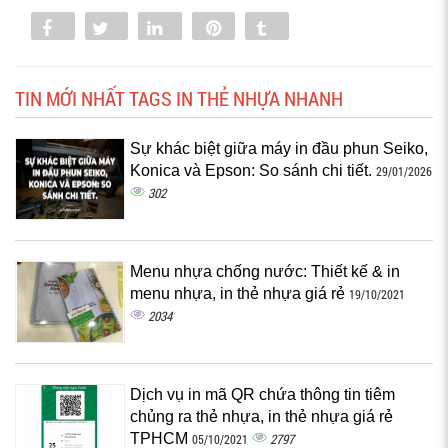
Share
Tweet
Share
Pin
Tumblr
0
TIN MỚI NHẤT TAGS IN THẺ NHỰA NHANH
Sự khác biệt giữa máy in đầu phun Seiko,
Konica và Epson: So sánh chi tiết.
29/01/2026
302
Menu nhựa chống nước: Thiết kế & in
menu nhựa, in thẻ nhựa giá rẻ
19/10/2021
2034
Dịch vụ in mã QR chứa thông tin tiêm
chủng ra thẻ nhựa, in thẻ nhựa giá rẻ
TPHCM
2797
05/10/2021