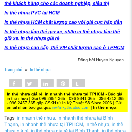
thẻ khách hàng cho các doanh nghiệp, siêu thị
In thẻ nhựa PVC tại HCM
In thẻ nhựa HCM chất lượng cao với giá cực hấp dẫn
In thẻ nhựa làm thẻ giữ xe, nhận in thẻ nhựa làm thẻ
giữ xe, in thẻ nhựa giá rẻ
In thẻ nhựa cao cấp, thẻ VIP chất lượng cao ở TPHCM
Đăng bởi Huyen Nguyen
Trang chủ
In thẻ nhựa
Share
Tweet
Share
Pin
Tumblr
0
In thẻ nhựa giá rẻ, in nhanh thẻ nhựa tại TPHCM
- Báo giá
in thẻ nhựa | Gọi 096 2954 365 - 096 9841 365 - 096 4212 365
- 096 2457 365 gặp CSKH từ In Kỹ Thuật Số Since 2006 | Gửi
email nhận báo giá qua
in@inkythuatso.com
|
In thẻ nhựa
Tags:
in nhanh thẻ nhựa
,
in nhanh thẻ nhựa tại Bình
Thạnh
,
in nhanh thẻ nhựa tại TPHCM
,
in thẻ nhựa
,
in thẻ
nhựa giá rẻ
,
in thẻ nhựa giá rẻ tại Bình Thạnh
,
in thẻ nhựa