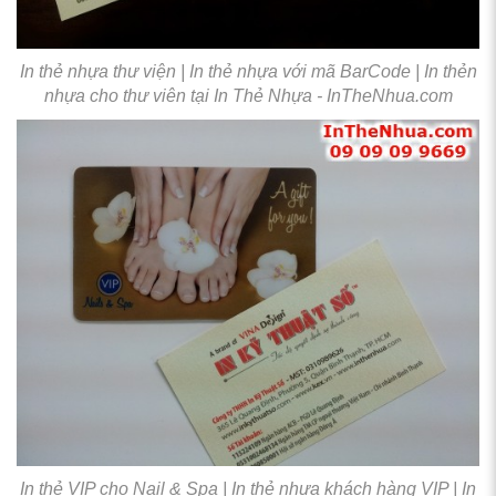
In thẻ nhựa thư viện | In thẻ nhựa với mã BarCode | In thẻn
nhựa cho thư viên tại In Thẻ Nhựa - InTheNhua.com
In thẻ VIP cho Nail & Spa | In thẻ nhựa khách hàng VIP | In