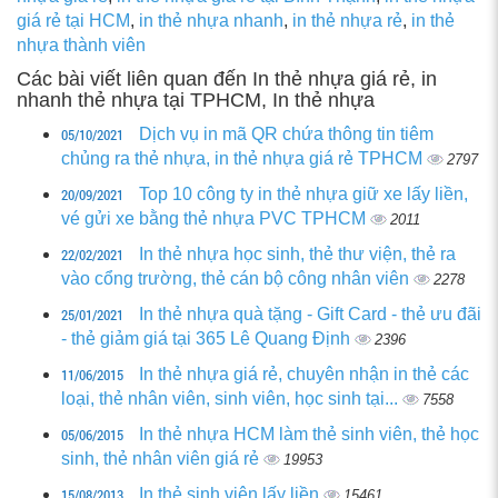
giá rẻ tại HCM
,
in thẻ nhựa nhanh
,
in thẻ nhựa rẻ
,
in thẻ
nhựa thành viên
Các bài viết liên quan đến In thẻ nhựa giá rẻ, in
nhanh thẻ nhựa tại TPHCM, In thẻ nhựa
05/10/2021
Dịch vụ in mã QR chứa thông tin tiêm
chủng ra thẻ nhựa, in thẻ nhựa giá rẻ TPHCM
2797
20/09/2021
Top 10 công ty in thẻ nhựa giữ xe lấy liền,
vé gửi xe bằng thẻ nhựa PVC TPHCM
2011
22/02/2021
In thẻ nhựa học sinh, thẻ thư viện, thẻ ra
vào cổng trường, thẻ cán bộ công nhân viên
2278
25/01/2021
In thẻ nhựa quà tặng - Gift Card - thẻ ưu đãi
- thẻ giảm giá tại 365 Lê Quang Định
2396
11/06/2015
In thẻ nhựa giá rẻ, chuyên nhận in thẻ các
loại, thẻ nhân viên, sinh viên, học sinh tại...
7558
05/06/2015
In thẻ nhựa HCM làm thẻ sinh viên, thẻ học
sinh, thẻ nhân viên giá rẻ
19953
15/08/2013
In thẻ sinh viên lấy liền
15461