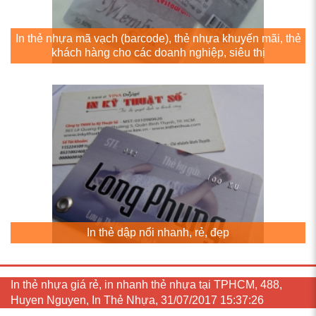
In thẻ nhựa mã vạch (barcode), thẻ nhựa khuyến mãi, thẻ
khách hàng cho các doanh nghiệp, siêu thị
In thẻ dập nổi nhanh, rẻ, đẹp
In thẻ nhựa giá rẻ, in nhanh thẻ nhựa tại TPHCM, 488,
Huyen Nguyen, In Thẻ Nhựa, 31/07/2017 15:37:26