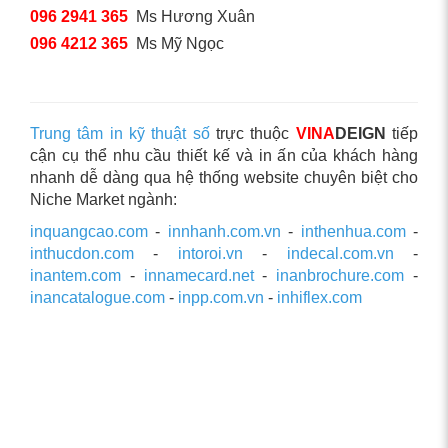
096 2941 365
Ms Hương Xuân
096 4212 365
Ms Mỹ Ngọc
Trung tâm in kỹ thuật số
trực thuộc
VINA
DEIGN
tiếp
cận cụ thể nhu cầu thiết kế và in ấn của khách hàng
nhanh dễ dàng qua hệ thống website chuyên biệt cho
Niche Market ngành:
inquangcao.com
-
innhanh.com.vn
-
inthenhua.com
-
inthucdon.com
-
intoroi.vn
-
indecal.com.vn
-
inantem.com
-
innamecard.net
-
inanbrochure.com
-
inancatalogue.com
-
inpp.com.vn
-
inhiflex.com