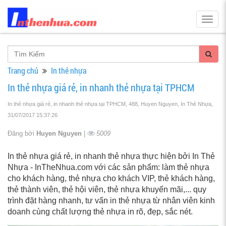
Togg
navig
Trang chủ
In thẻ nhựa
In thẻ nhựa giá rẻ, in nhanh thẻ nhựa tại TPHCM
In thẻ nhựa giá rẻ, in nhanh thẻ nhựa tại TPHCM, 488, Huyen Nguyen, In Thẻ Nhựa
,
31/07/2017 15:37:26
Đăng bởi
Huyen Nguyen
|
5009
In thẻ nhựa giá rẻ, in nhanh thẻ nhựa thực hiện bởi In Thẻ
Nhựa - InTheNhua.com với các sản phẩm: làm thẻ nhựa
cho khách hàng, thẻ nhựa cho khách VIP, thẻ khách hàng,
thẻ thành viên, thẻ hội viên, thẻ nhựa khuyến mãi,... quy
trình đặt hàng nhanh, tư vấn in thẻ nhựa từ nhân viên kinh
doanh cùng chất lượng thẻ nhựa in rõ, đẹp, sắc nét.