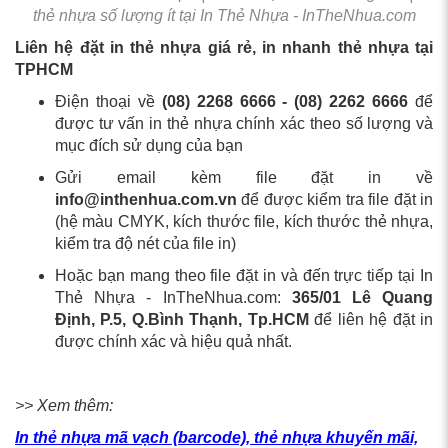
thẻ nhựa số lượng ít tại In Thẻ Nhựa - InTheNhua.com
Liên hệ đặt in thẻ nhựa giá rẻ, in nhanh thẻ nhựa tại
TPHCM
Điện thoại về
(08) 2268 6666 - (08) 2262 6666
để
được tư vấn in thẻ nhựa chính xác theo số lượng và
mục đích sử dụng của bạn
Gửi email kèm file đặt in về
info@inthenhua.com.vn
để được kiểm tra file đặt in
(hệ màu CMYK, kích thước file, kích thước thẻ nhựa,
kiểm tra độ nét của file in)
Hoặc bạn mang theo file đặt in và đến trực tiếp tại In
Thẻ Nhựa - InTheNhua.com:
365/01 Lê Quang
Định, P.5, Q.Bình Thạnh, Tp.HCM
để liên hệ đặt in
được chính xác và hiệu quả nhất.
>> Xem thêm:
In thẻ nhựa mã vạch (barcode), thẻ nhựa khuyến mãi,