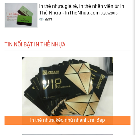
In thẻ nhựa giá rẻ, in thẻ nhân viên từ In
Thẻ Nhựa - InTheNhua.com
30/05/2015
6471
TIN NỔI BẬT IN THẺ NHỰA
In thẻ nhựa kéo nhũ nhanh, rẻ, đẹp