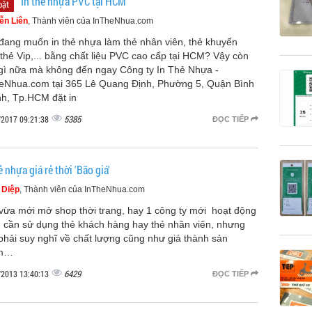
In thẻ nhựa PVC tại HCM
bật
ễn Liên
, Thành viên của InTheNhua.com
đang muốn in thẻ nhựa làm thẻ nhân viên, thẻ khuyến
 thẻ Vip,... bằng chất liệu PVC cao cấp tại HCM? Vậy còn
gì nữa mà không đến ngay Công ty In Thẻ Nhựa -
eNhua.com tại 365 Lê Quang Định, Phường 5, Quận Bình
h, Tp.HCM đặt in
5385
/2017 09:21:38
ĐỌC TIẾP
ẻ nhựa giá rẻ thời 'Bão giá'
 Diệp
, Thành viên của InTheNhua.com
vừa mới mở shop thời trang, hay 1 công ty mới hoạt động
 cần sử dụng thẻ khách hàng hay thẻ nhân viên, nhưng
phải suy nghĩ về chất lượng cũng như giá thành sản
m…
6429
/2013 13:40:13
ĐỌC TIẾP