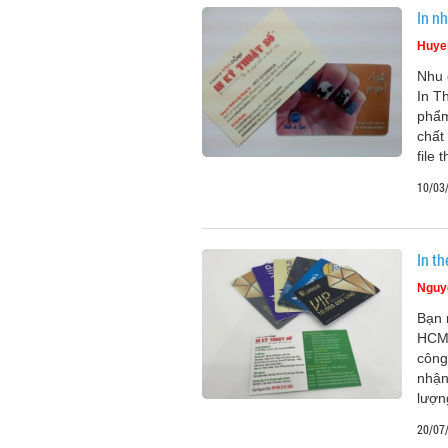
In n
Huye
Nhu 
In T
phẩm
chất
file t
10/03
In t
Nguy
Bạn 
HCM 
công
nhận
lượn
20/07