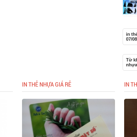
in th
07/08
Từ kh
nhựa
IN THẺ NHỰA GIÁ RẺ
IN T