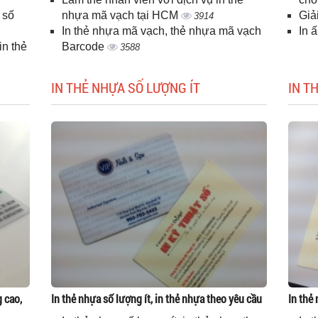
 số
nhựa mã vạch tại HCM
Giả
3914
In thẻ nhựa mã vạch, thẻ nhựa mã vạch
In 
n thẻ
Barcode
3588
IN THẺ NHỰA SỐ LƯỢNG ÍT
IN T
g cao,
In thẻ nhựa số lượng ít, in thẻ nhựa theo yêu cầu
In thẻ