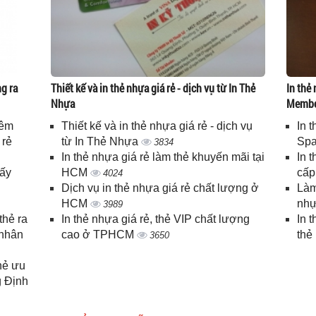
g ra
Thiết kế và in thẻ nhựa giá rẻ - dịch vụ từ In Thẻ
In thẻ 
Nhựa
Memb
iêm
Thiết kế và in thẻ nhựa giá rẻ - dịch vụ
In 
 rẻ
từ In Thẻ Nhựa
Spa
3834
In thẻ nhựa giá rẻ làm thẻ khuyến mãi tại
In 
lấy
HCM
cấ
4024
Dịch vụ in thẻ nhựa giá rẻ chất lượng ở
Làm
HCM
nhự
3989
thẻ ra
In thẻ nhựa giá rẻ, thẻ VIP chất lượng
In 
 nhân
cao ở TPHCM
thẻ
3650
thẻ ưu
g Định