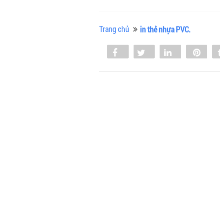
Trang chủ
in thẻ nhựa PVC.
Share
Tweet
Share
Pin
0