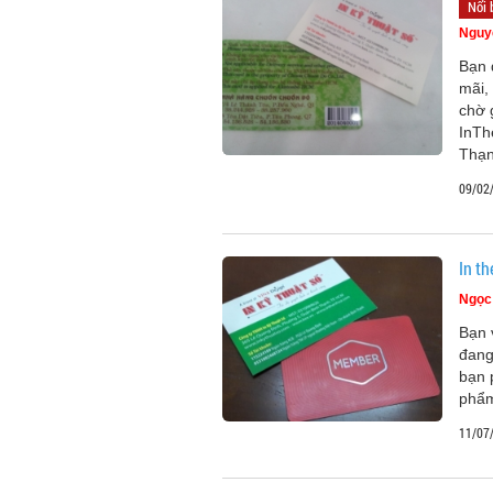
Nổi 
Nguy
Bạn 
mãi,
chờ 
InTh
Thạn
09/02
In th
Ngọc
Bạn 
đang
bạn 
phẩ
11/07