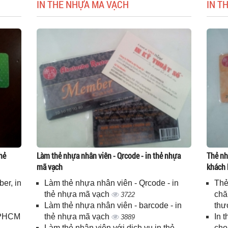
IN THẺ NHỰA MÃ VẠCH
IN T
hẻ
Làm thẻ nhựa nhân viên - Qrcode - in thẻ nhựa
Thẻ nh
mã vạch
khách 
er, in
Làm thẻ nhựa nhân viên - Qrcode - in
Thẻ
n
thẻ nhựa mã vạch
chă
3722
Làm thẻ nhựa nhân viên - barcode - in
thư
 TPHCM
thẻ nhựa mã vạch
In 
3889
Làm thẻ nhân viên với dịch vụ in thẻ
cho