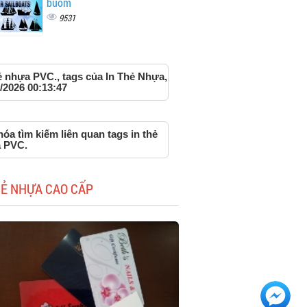
buồm
9531
ẻ nhựa PVC., tags của In Thẻ Nhựa,
/2026 00:13:47
óa tìm kiếm liên quan tags in thẻ
 PVC.
HẺ NHỰA CAO CẤP