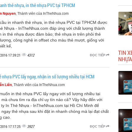
hanh thẻ nhựa, in thẻ nhựa PVC tại TPHCM
n Nguyen
, Thành viên của InTheNhua.com
cầu in nhanh thẻ nhựa, in thẻ nhựa PVC tại TPHCM được
hẻ Nhựa - InTheNhua.com đáp ứng với chất lượng thành
 in thẻ nhựa được đảm bảo; thẻ nhựa in trên phôi thẻ
 lượng, công nghệ in offset cho màu thẻ mượt, giống với
hiết kế,
TIN X
4312
/2016 17:39:21
ĐỌC TIẾP
NHỰA
hẻ nhựa PVC lấy ngay, nhận in số lượng nhiều tại HCM
ễn Liên
, Thành viên của InTheNhua.com
muốn in thẻ nhựa PVC lấy ngay với số lượng nhiều tại
mà chưa tìm ra địa chỉ uy tín nào cả? Vậy hãy đến với
 ty In Thẻ Nhựa - InTheNhua.com tại Hồ Chí Minh để
 ngay thẻ nhựa sau khi đặt in nhanh chóng mà lại đạt chất
g cao.
3927
/2016 17:17:25
ĐỌC TIẾP