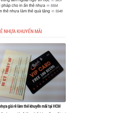
5637
i pháp cho in ấn thẻ nhựa
5554
ấn thẻ nhựa làm thẻ quà tặng
5548
HẺ NHỰA KHUYẾN MÃI
 nhựa giá rẻ làm thẻ khuyến mãi tại HCM