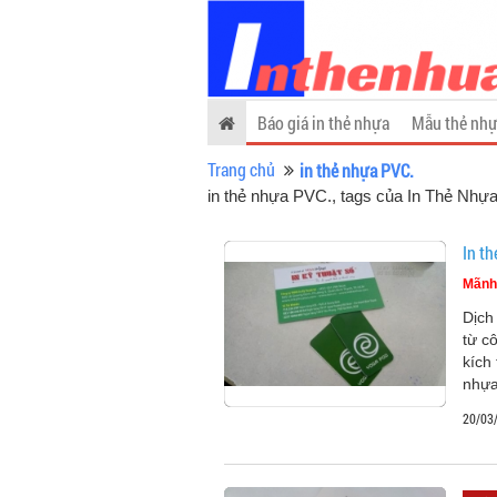
Báo giá in thẻ nhựa
Mẫu thẻ nhự
Trang chủ
in thẻ nhựa PVC.
in thẻ nhựa PVC., tags của In Thẻ Nhự
In t
Mãnh
Dịch
từ c
kích
nhựa
20/03