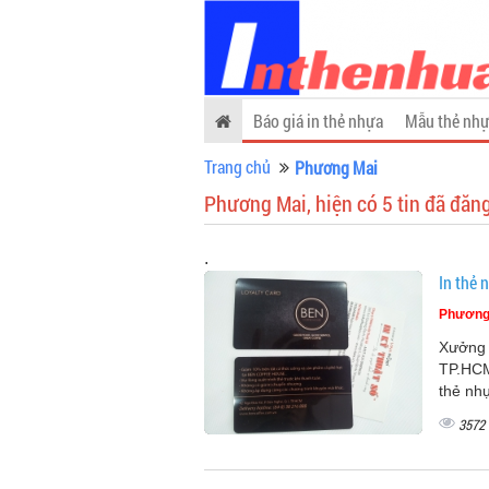
Báo giá in thẻ nhựa
Mẫu thẻ nhự
Trang chủ
Phương Mai
Phương Mai, hiện có 5 tin đã đăng
.
In thẻ 
Phương
Xưởng 
TP.HCM.
thẻ nhự
3572