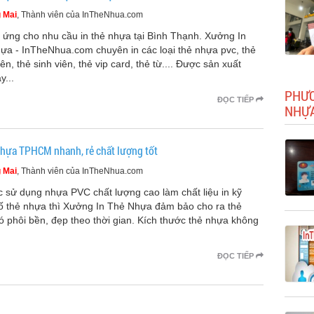
 Mai
, Thành viên của InTheNhua.com
 ứng cho nhu cầu in thẻ nhựa tại Bình Thạnh. Xưởng In
ựa - InTheNhua.com chuyên in các loại thẻ nhựa pvc, thẻ
ên, thẻ sinh viên, thẻ vip card, thẻ từ.... Được sản xuất
y...
PHƯƠ
ĐỌC TIẾP
NHỰA
nhựa TPHCM nhanh, rẻ chất lượng tốt
 Mai
, Thành viên của InTheNhua.com
c sử dụng nhựa PVC chất lượng cao làm chất liệu in kỹ
số thẻ nhựa thì Xưởng In Thẻ Nhựa đảm bảo cho ra thẻ
ó phôi bền, đẹp theo thời gian. Kích thước thẻ nhựa không
ĐỌC TIẾP