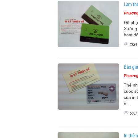
Làm thẻ
Phương
Để phục
Xưởng 
hoạt độ
2834
Báo giá
Phương
Thể nhự
cuộc s
của in
n...
6067
In thẻ 