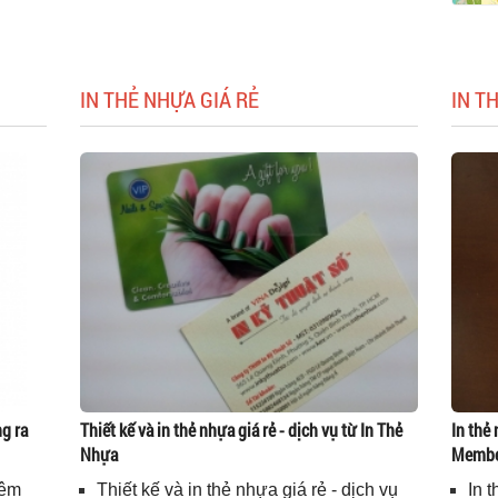
IN THẺ NHỰA GIÁ RẺ
IN T
g ra
Thiết kế và in thẻ nhựa giá rẻ - dịch vụ từ In Thẻ
In thẻ 
Nhựa
Memb
iêm
Thiết kế và in thẻ nhựa giá rẻ - dịch vụ
In 