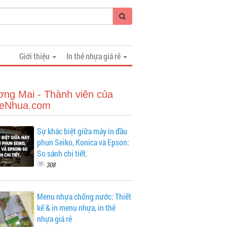
Giới thiệu
In thẻ nhựa giá rẻ
ng Mai - Thành viên của
heNhua.com
Sự khác biệt giữa máy in đầu
phun Seiko, Konica và Epson:
So sánh chi tiết.
308
Menu nhựa chống nước: Thiết
kế & in menu nhựa, in thẻ
nhựa giá rẻ