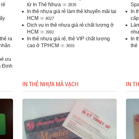
 rẻ
từ In Thẻ Nhựa
Spa
3836
In thẻ nhựa giá rẻ làm thẻ khuyến mãi tại
In 
lấy
HCM
cấ
4027
Dịch vụ in thẻ nhựa giá rẻ chất lượng ở
Làm
HCM
nhự
3991
thẻ ra
In thẻ nhựa giá rẻ, thẻ VIP chất lượng
In 
 nhân
cao ở TPHCM
thẻ
3655
thẻ ưu
g Định
IN THẺ NHỰA MÃ VẠCH
IN T