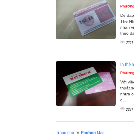
Phương
Để đáp
Thẻ Nh
nhân vi
theo dâ
2291
In thẻ 
Phương
Với việ
thuật 
nhựa c
g...
2331
Trang chủ
Phương Mai