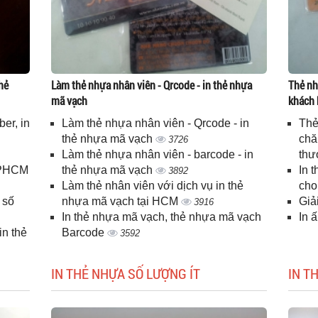
hẻ
Làm thẻ nhựa nhân viên - Qrcode - in thẻ nhựa
Thẻ nh
mã vạch
khách 
er, in
Làm thẻ nhựa nhân viên - Qrcode - in
Thẻ
n
thẻ nhựa mã vạch
chă
3726
Làm thẻ nhựa nhân viên - barcode - in
thư
 TPHCM
thẻ nhựa mã vạch
In 
3892
Làm thẻ nhân viên với dịch vụ in thẻ
cho
 số
nhựa mã vạch tại HCM
Giả
3916
In thẻ nhựa mã vạch, thẻ nhựa mã vạch
In 
n thẻ
Barcode
3592
IN THẺ NHỰA SỐ LƯỢNG ÍT
IN T