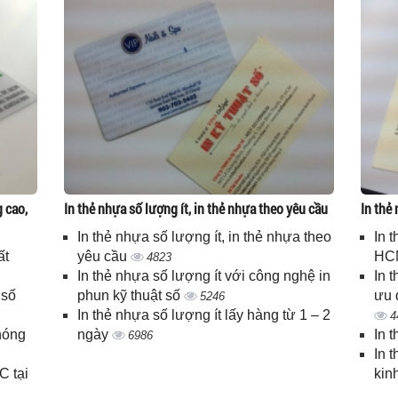
g cao,
In thẻ nhựa số lượng ít, in thẻ nhựa theo yêu cầu
In thẻ
In thẻ nhựa số lượng ít, in thẻ nhựa theo
In 
ất
yêu cầu
HC
4823
In thẻ nhựa số lượng ít với công nghệ in
In 
 số
phun kỹ thuật số
ưu 
5246
In thẻ nhựa số lượng ít lấy hàng từ 1 – 2
4
hóng
ngày
In 
6986
In 
C tại
kin