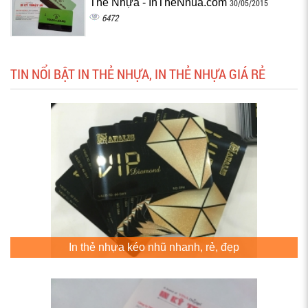
Thẻ Nhựa - InTheNhua.com
30/05/2015
6472
TIN NỔI BẬT IN THẺ NHỰA, IN THẺ NHỰA GIÁ RẺ
In thẻ nhựa kéo nhũ nhanh, rẻ, đẹp