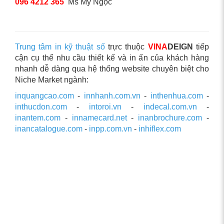
096 4212 365
Ms Mỹ Ngọc
Trung tâm in kỹ thuật số
trực thuộc
VINA
DEIGN
tiếp
cận cụ thể nhu cầu thiết kế và in ấn của khách hàng
nhanh dễ dàng qua hệ thống website chuyên biệt cho
Niche Market ngành:
inquangcao.com
-
innhanh.com.vn
-
inthenhua.com
-
inthucdon.com
-
intoroi.vn
-
indecal.com.vn
-
inantem.com
-
innamecard.net
-
inanbrochure.com
-
inancatalogue.com
-
inpp.com.vn
-
inhiflex.com