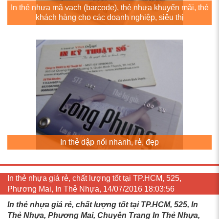
In thẻ nhựa mã vạch (barcode), thẻ nhựa khuyến mãi, thẻ
khách hàng cho các doanh nghiệp, siêu thị
In thẻ dập nổi nhanh, rẻ, đẹp
In thẻ nhựa giá rẻ, chất lượng tốt tại TP.HCM, 525,
Phương Mai, In Thẻ Nhựa, 14/07/2016 18:03:56
In thẻ nhựa giá rẻ, chất lượng tốt tại TP.HCM, 525, In
Thẻ Nhựa, Phương Mai, Chuyên Trang In Thẻ Nhựa,