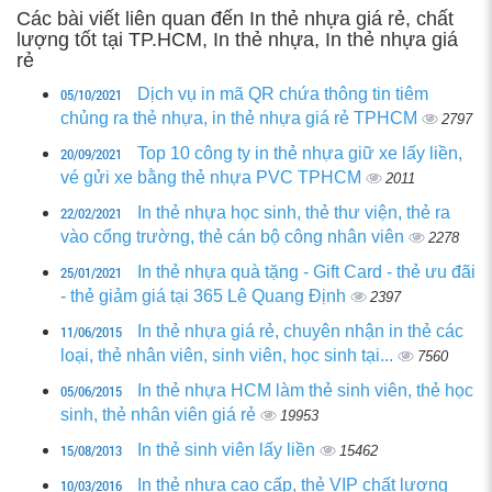
Các bài viết liên quan đến In thẻ nhựa giá rẻ, chất
lượng tốt tại TP.HCM, In thẻ nhựa, In thẻ nhựa giá
rẻ
05/10/2021
Dịch vụ in mã QR chứa thông tin tiêm
chủng ra thẻ nhựa, in thẻ nhựa giá rẻ TPHCM
2797
20/09/2021
Top 10 công ty in thẻ nhựa giữ xe lấy liền,
vé gửi xe bằng thẻ nhựa PVC TPHCM
2011
22/02/2021
In thẻ nhựa học sinh, thẻ thư viện, thẻ ra
vào cổng trường, thẻ cán bộ công nhân viên
2278
25/01/2021
In thẻ nhựa quà tặng - Gift Card - thẻ ưu đãi
- thẻ giảm giá tại 365 Lê Quang Định
2397
11/06/2015
In thẻ nhựa giá rẻ, chuyên nhận in thẻ các
loại, thẻ nhân viên, sinh viên, học sinh tại...
7560
05/06/2015
In thẻ nhựa HCM làm thẻ sinh viên, thẻ học
sinh, thẻ nhân viên giá rẻ
19953
15/08/2013
In thẻ sinh viên lấy liền
15462
10/03/2016
In thẻ nhựa cao cấp, thẻ VIP chất lượng