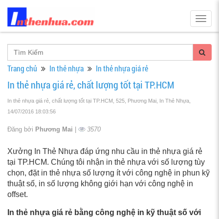
Togg
navig
Trang chủ
In thẻ nhựa
In thẻ nhựa giá rẻ
In thẻ nhựa giá rẻ, chất lượng tốt tại TP.HCM
In thẻ nhựa giá rẻ, chất lượng tốt tại TP.HCM, 525, Phương Mai, In Thẻ Nhựa
,
14/07/2016 18:03:56
Đăng bởi
Phương Mai
|
3570
Xưởng In Thẻ Nhựa đáp ứng nhu cầu in thẻ nhựa giá rẻ
tại TP.HCM. Chúng tôi nhận in thẻ nhựa với số lượng tùy
chọn, đặt in thẻ nhựa số lượng ít với công nghệ in phun kỹ
thuật số, in số lượng không giới hạn với công nghệ in
offset.
In thẻ nhựa giá rẻ
bằng công nghệ in kỹ thuật số
với