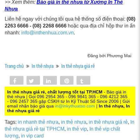
>> Xem thêm:
Báo giá in thẻ nhựa từ Xưởng In Thẻ
Nhựa
Liên hệ ngay với chúng tôi qua hệ thống số điện thoại:
(08)
2263 6666 - (08) 2268 6666
hoặc qua địa chỉ hộp thư in ấn
nhanh:
info@inthenhua.com.vn
.
Đăng bởi Phương Mai
Trang chủ
In thẻ nhựa
In thẻ nhựa giá rẻ
Share
Tweet
Share
Pin
Tumblr
0
In thẻ nhựa giá rẻ, chất lượng tốt tại TP.HCM
- Báo giá in
thẻ nhựa | Gọi 096 2954 365 - 096 9841 365 - 096 4212 365
- 096 2457 365 gặp CSKH từ In Kỹ Thuật Số Since 2006 | Gửi
email nhận báo giá qua
in@inkythuatso.com
|
In thẻ nhựa, In
thẻ nhựa giá rẻ
Tags:
in nhanh thẻ nhựa
,
in thẻ nhựa
,
in thẻ nhựa giá rẻ
,
In
thẻ nhựa giá rẻ tại TPHCM
,
in thẻ vip
,
In thẻ vip chất
lượng
,
in vip card