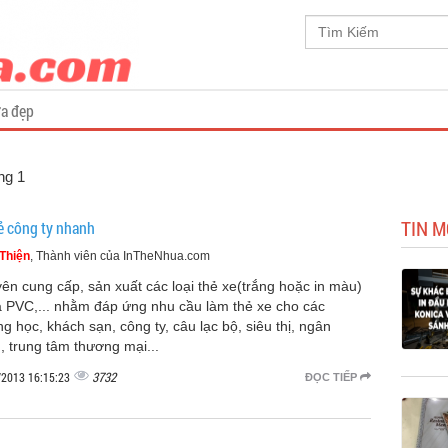
a đẹp
ng 1
TIN M
hẻ công ty nhanh
Thiện
, Thành viên của InTheNhua.com
ên cung cấp, sản xuất các loại thẻ xe(trắng hoặc in màu)
 PVC,... nhằm đáp ứng nhu cầu làm thẻ xe cho các
ng học, khách sạn, công ty, câu lạc bộ, siêu thị, ngân
, trung tâm thương mại...
3732
/2013 16:15:23
ĐỌC TIẾP