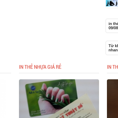
in th
09/08
Từ kh
nhan
IN THẺ NHỰA GIÁ RẺ
IN T