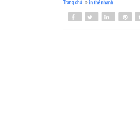
Trang chủ
in thẻ nhanh
Share
Tweet
Share
Pin
0