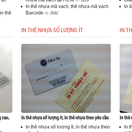
3916
In thẻ nhựa mã vạch, thẻ nhựa mã vạch
In 
n thẻ
Barcode
3592
IN THẺ NHỰA SỐ LƯỢNG ÍT
IN T
g cao,
In thẻ nhựa số lượng ít, in thẻ nhựa theo yêu cầu
In thẻ
In thẻ nhựa số lượng ít, in thẻ nhựa theo
In 