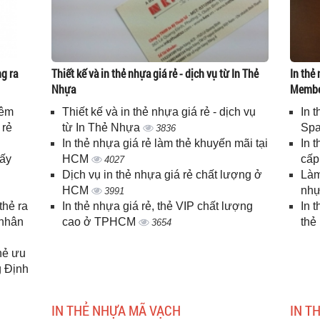
g ra
Thiết kế và in thẻ nhựa giá rẻ - dịch vụ từ In Thẻ
In thẻ 
Nhựa
Memb
iêm
Thiết kế và in thẻ nhựa giá rẻ - dịch vụ
In 
 rẻ
từ In Thẻ Nhựa
Spa
3836
In thẻ nhựa giá rẻ làm thẻ khuyến mãi tại
In 
lấy
HCM
cấ
4027
Dịch vụ in thẻ nhựa giá rẻ chất lượng ở
Làm
HCM
nhự
3991
thẻ ra
In thẻ nhựa giá rẻ, thẻ VIP chất lượng
In 
 nhân
cao ở TPHCM
thẻ
3654
thẻ ưu
g Định
IN THẺ NHỰA MÃ VẠCH
IN T