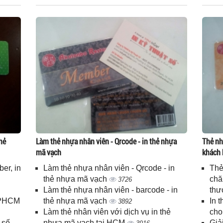
hẻ
Làm thẻ nhựa nhân viên - Qrcode - in thẻ nhựa
Thẻ nh
mã vạch
khách 
er, in
Làm thẻ nhựa nhân viên - Qrcode - in
Thẻ
n
thẻ nhựa mã vạch
chă
3726
Làm thẻ nhựa nhân viên - barcode - in
thư
 TPHCM
thẻ nhựa mã vạch
In 
3892
Làm thẻ nhân viên với dịch vụ in thẻ
cho
 số
nhựa mã vạch tại HCM
Giả