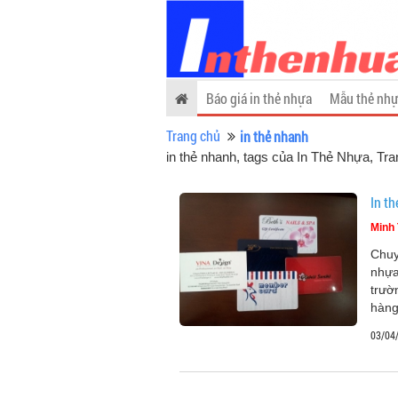
Báo giá in thẻ nhựa
Mẫu thẻ nhự
Trang chủ
in thẻ nhanh
in thẻ nhanh, tags của In Thẻ Nhựa
, Tra
In t
Minh 
Chuy
nhựa
trườ
hàng
03/04