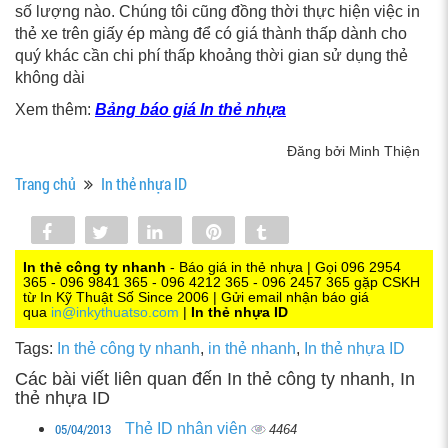
số lượng nào. Chúng tôi cũng đồng thời thực hiện việc in
thẻ xe trên giấy ép màng để có giá thành thấp dành cho
quý khác cần chi phí thấp khoảng thời gian sử dụng thẻ
không dài
Xem thêm:
Bảng báo giá In thẻ nhựa
Đăng bởi Minh Thiện
Trang chủ
In thẻ nhựa ID
Share
Tweet
Share
Pin
Tumblr
0
In thẻ công ty nhanh
- Báo giá in thẻ nhựa | Gọi 096 2954
365 - 096 9841 365 - 096 4212 365 - 096 2457 365 gặp CSKH
từ In Kỹ Thuật Số Since 2006 | Gửi email nhận báo giá
qua
in@inkythuatso.com
|
In thẻ nhựa ID
Tags:
In thẻ công ty nhanh
,
in thẻ nhanh
,
In thẻ nhựa ID
Các bài viết liên quan đến In thẻ công ty nhanh, In
thẻ nhựa ID
05/04/2013
Thẻ ID nhân viên
4464