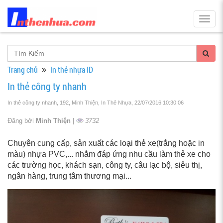
Togg
navig
Trang chủ
In thẻ nhựa ID
In thẻ công ty nhanh
In thẻ công ty nhanh, 192, Minh Thiện, In Thẻ Nhựa
, 22/07/2016 10:30:06
Đăng bởi
Minh Thiện
|
3732
Chuyên cung cấp, sản xuất các loại thẻ xe(trắng hoặc in
màu) nhựa PVC,... nhằm đáp ứng nhu cầu làm thẻ xe cho
các trường học, khách sạn, công ty, câu lạc bộ, siêu thị,
ngân hàng, trung tâm thương mại...