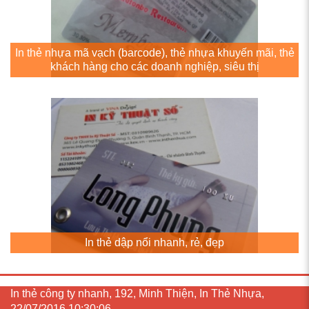
In thẻ nhựa mã vạch (barcode), thẻ nhựa khuyến mãi, thẻ
khách hàng cho các doanh nghiệp, siêu thị
In thẻ dập nổi nhanh, rẻ, đẹp
In thẻ công ty nhanh, 192, Minh Thiện, In Thẻ Nhựa,
22/07/2016 10:30:06