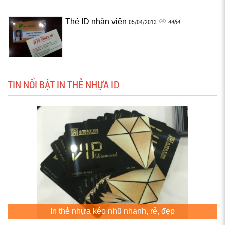
Thẻ ID nhân viên
4464
05/04/2013
TIN NỔI BẬT IN THẺ NHỰA ID
In thẻ nhựa kéo nhũ nhanh, rẻ, đẹp