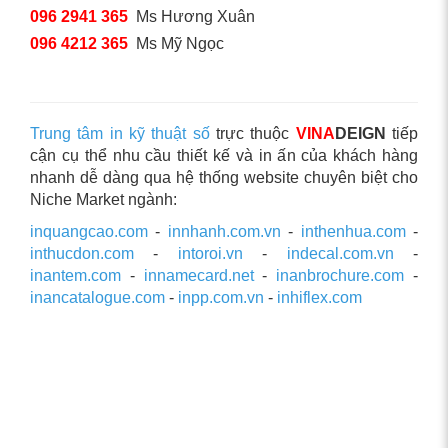
096 2941 365
Ms Hương Xuân
096 4212 365
Ms Mỹ Ngọc
Trung tâm in kỹ thuật số
trực thuộc
VINA
DEIGN
tiếp
cận cụ thể nhu cầu thiết kế và in ấn của khách hàng
nhanh dễ dàng qua hệ thống website chuyên biệt cho
Niche Market ngành:
inquangcao.com
-
innhanh.com.vn
-
inthenhua.com
-
inthucdon.com
-
intoroi.vn
-
indecal.com.vn
-
inantem.com
-
innamecard.net
-
inanbrochure.com
-
inancatalogue.com
-
inpp.com.vn
-
inhiflex.com