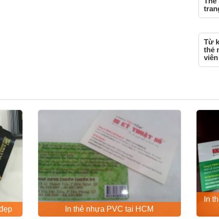
Thẻ 
tran
Từ k
thẻ 
viên
In t
 đẹp
In thẻ nhựa PVC tại HCM