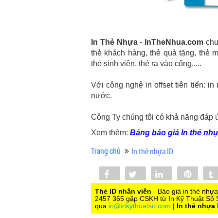
In Thẻ Nhựa - InTheNhua.com
chuy
thẻ khách hàng, thẻ quà tặng, thẻ me
thẻ sinh viên, thẻ ra vào cổng,....
Với công nghệ in offset tiên tiến: i
nước.
Công Ty chúng tôi có khả năng đáp ứ
Xem thêm:
Bảng báo giá In thẻ nh
Trang chủ
In thẻ nhựa ID
Share
Tweet
Share
Pin
0
Thẻ ID nhân viên
- Báo giá in thẻ nhự
2457 365 gặp CSKH từ In Kỹ Thuật Số S
qua
in@inkythuatso.com
|
In thẻ nhựa 