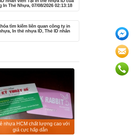
ID nhân viên Tại In thẻ nhựa ID của
g In Thẻ Nhựa, 07/08/2026 02:13:18
hóa tìm kiếm liên quan công ty in
nhựa, In thẻ nhựa ID, Thẻ ID nhân
hẻ nhựa HCM chất lượng cao với
giá cực hấp dẫn