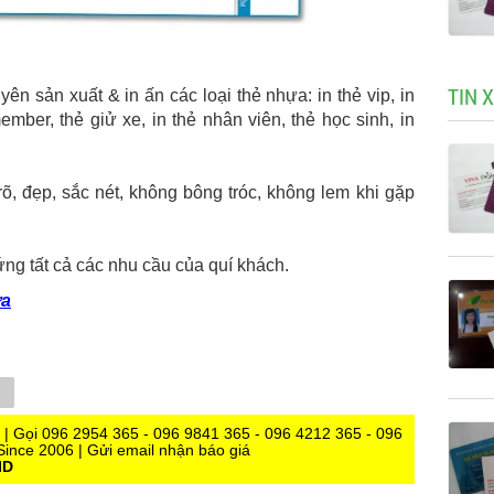
TIN 
ên sản xuất & in ấn các loại thẻ nhựa: in thẻ vip, in
mber, thẻ giử xe, in thẻ nhân viên, thẻ học sinh, in
n rõ, đẹp, sắc nét, không bông tróc, không lem khi gặp
ng tất cả các nhu cầu của quí khách.
ựa
Tumblr
a | Gọi 096 2954 365 - 096 9841 365 - 096 4212 365 - 096
ince 2006 | Gửi email nhận báo giá
ID