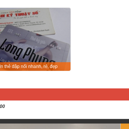
In thẻ dập nổi nhanh, rẻ, đẹp
:00