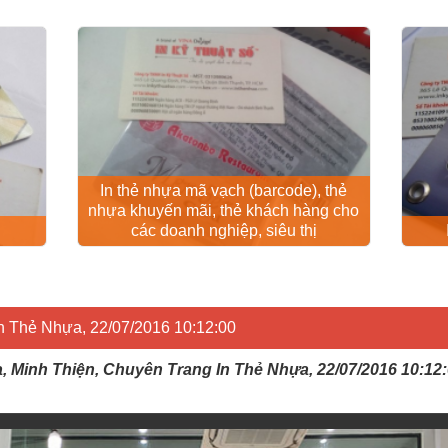
In thẻ nhựa mã vạch (barcode), thẻ
nhựa khuyến mãi, thẻ khách hàng cho
các doanh nghiệp, siêu thị
In Thẻ Nhựa, 22/07/2016 10:12:00
a, Minh Thiện, Chuyên Trang In Thẻ Nhựa, 22/07/2016 10:12