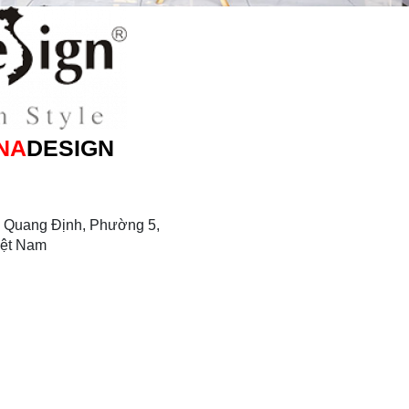
NA
DESIGN
 Quang Định, Phường 5,
iệt Nam