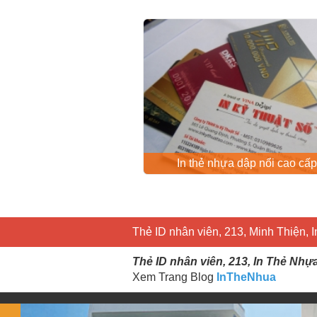
In thẻ nhựa dập nổi cao cấp
Thẻ ID nhân viên, 213, Minh Thiện, 
Thẻ ID nhân viên, 213, In Thẻ Nhự
Xem Trang Blog
InTheNhua