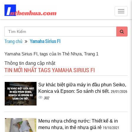
Togg
navig
Trang chủ
Yamaha Sirius FI
Yamaha Sirius FI, tags của In Thẻ Nhựa
, Trang 1
Thông tin đang cập nhật
TIN MỚI NHẤT TAGS YAMAHA SIRIUS FI
Sự khác biệt giữa máy in đầu phun Seiko,
Konica và Epson: So sánh chi tiết.
29/01/2026
302
Menu nhựa chống nước: Thiết kế & in
menu nhựa, in thẻ nhựa giá rẻ
19/10/2021