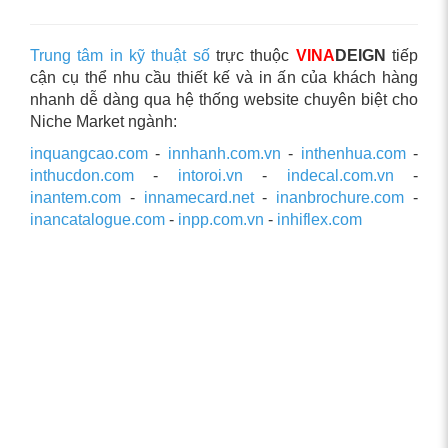
Trung tâm in kỹ thuật số
trực thuộc
VINA
DEIGN
tiếp
cận cụ thể nhu cầu thiết kế và in ấn của khách hàng
nhanh dễ dàng qua hệ thống website chuyên biệt cho
Niche Market ngành:
inquangcao.com
-
innhanh.com.vn
-
inthenhua.com
-
inthucdon.com
-
intoroi.vn
-
indecal.com.vn
-
inantem.com
-
innamecard.net
-
inanbrochure.com
-
inancatalogue.com
-
inpp.com.vn
-
inhiflex.com