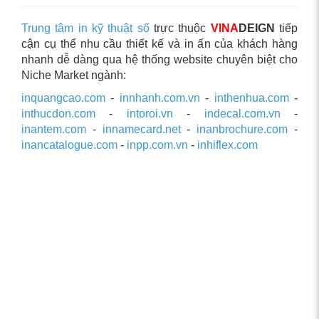
Trung tâm in kỹ thuật số
trực thuộc
VINA
DEIGN
tiếp
cận cụ thể nhu cầu thiết kế và in ấn của khách hàng
nhanh dễ dàng qua hệ thống website chuyên biệt cho
Niche Market ngành:
inquangcao.com
-
innhanh.com.vn
-
inthenhua.com
-
inthucdon.com
-
intoroi.vn
-
indecal.com.vn
-
inantem.com
-
innamecard.net
-
inanbrochure.com
-
inancatalogue.com
-
inpp.com.vn
-
inhiflex.com