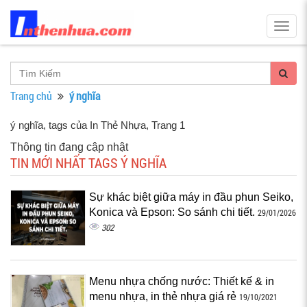
Togg
navig
Trang chủ
ý nghĩa
ý nghĩa, tags của In Thẻ Nhựa
, Trang 1
Thông tin đang cập nhật
TIN MỚI NHẤT TAGS Ý NGHĨA
Sự khác biệt giữa máy in đầu phun Seiko,
Konica và Epson: So sánh chi tiết.
29/01/2026
302
Menu nhựa chống nước: Thiết kế & in
menu nhựa, in thẻ nhựa giá rẻ
19/10/2021