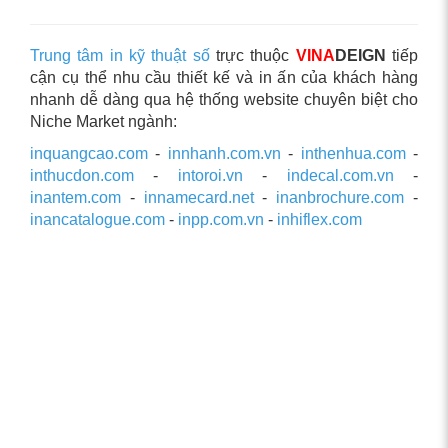
Trung tâm in kỹ thuật số
trực thuộc
VINA
DEIGN
tiếp
cận cụ thể nhu cầu thiết kế và in ấn của khách hàng
nhanh dễ dàng qua hệ thống website chuyên biệt cho
Niche Market ngành:
inquangcao.com
-
innhanh.com.vn
-
inthenhua.com
-
inthucdon.com
-
intoroi.vn
-
indecal.com.vn
-
inantem.com
-
innamecard.net
-
inanbrochure.com
-
inancatalogue.com
-
inpp.com.vn
-
inhiflex.com