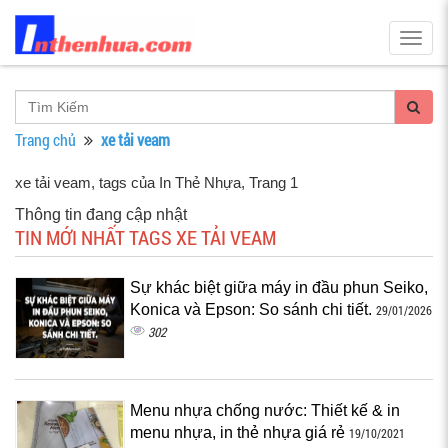
Togg
navig
Trang chủ
xe tải veam
xe tải veam, tags của In Thẻ Nhựa
, Trang 1
Thông tin đang cập nhật
TIN MỚI NHẤT TAGS XE TẢI VEAM
Sự khác biệt giữa máy in đầu phun Seiko,
Konica và Epson: So sánh chi tiết.
29/01/2026
302
Menu nhựa chống nước: Thiết kế & in
menu nhựa, in thẻ nhựa giá rẻ
19/10/2021