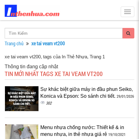
Togg
navig
Trang chủ
xe tai veam vt200
xe tai veam vt200, tags của In Thẻ Nhựa
, Trang 1
Thông tin đang cập nhật
TIN MỚI NHẤT TAGS XE TAI VEAM VT200
Sự khác biệt giữa máy in đầu phun Seiko,
Konica và Epson: So sánh chi tiết.
29/01/2026
302
Menu nhựa chống nước: Thiết kế & in
menu nhựa, in thẻ nhựa giá rẻ
19/10/2021