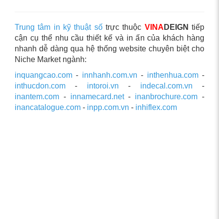
Trung tâm in kỹ thuật số
trực thuộc
VINA
DEIGN
tiếp
cận cụ thể nhu cầu thiết kế và in ấn của khách hàng
nhanh dễ dàng qua hệ thống website chuyên biệt cho
Niche Market ngành:
inquangcao.com
-
innhanh.com.vn
-
inthenhua.com
-
inthucdon.com
-
intoroi.vn
-
indecal.com.vn
-
inantem.com
-
innamecard.net
-
inanbrochure.com
-
inancatalogue.com
-
inpp.com.vn
-
inhiflex.com